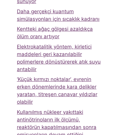
sunuyor
Daha gerçekçi kuantum
simülasyonları için sıcaklık kadranı
Kentteki ağaç gölgesi azaldıkça
ölüm oranı artıyor
Elektrokatalitik yöntem, kirletici
maddeleri geri kazanılabilir
polimerlere dönüştürerek atık suyu
arıtabilir
‘Küçük kırmızı noktalar’, evrenin
erken dönemlerinde kara delikler
yaratan, titreşen canavar yıldızlar
olabilir
Kullanılmış nükleer yakıttaki
antinötrinoların ilk ölçümü,
reaktörün kapatılmasından sonra
emisyonların devam ettiğini