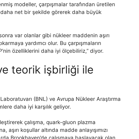
nmiş modeller, çarpışmalar tarafından üretilen
 daha net bir şekilde görerek daha büyük
nra var olanlar gibi nükleer maddenin aşırı
 çıkarmaya yardımcı olur. Bu çarpışmaların
n özelliklerini daha iyi ölçebiliriz,” diyor.
teorik işbirliği ile
 Laboratuvarı (BNL) ve Avrupa Nükleer Araştırma
re daha iyi karşılık geliyor.
irleştirerek çalışma, quark-gluon plazma
ına, aşırı koşullar altında madde anlayışımızı
0’larda Brookhaven’de çalışmaya başlayacak olan