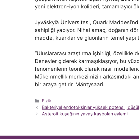
yeni elektron-iyon kolideri, tamamlayıcı ö
Jyväskylä Üniversitesi, Quark Maddesi’nde
sahipliği yapıyor. Nihai amaç, doğanın dör
madde, kuarklar ve gluonların temel yapı t
“Uluslararası araştırma işbirliği, özellikle 
Deneyler giderek karmaşıklaşıyor, bu yüzd
fenomenlerin teorik olarak nasıl modellen
Mükemmellik merkezimizin arkasındaki an
bir araya getirir. Mäntysaari.
Kategoriler
Fizik
Bakteriyel endotoksinler yüksek potensli, düşük
Asteroit kuşağının yavaş kaybolan eylemi