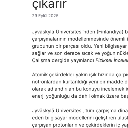
çıkarır
29 Eylül 2025
Jyväskylä Üniversitesi’nden (Finlandiya) b
çarpışmalarının modellenmesinde önemli il
grubunun bir parçası oldu. Yeni bilgisayar
sağlar ve son derece sıcak ve yoğun nüklee
Çalışma dergide yayınlandı
Fiziksel İncel
Atomik çekirdekler yakın ışık hızında çarpı
nötronlardan kurtarıldığı yeni bir madde
olarak adlandırılan bu konuyu incelemek iç
enerji yoğunluğu da dahil olmak üzere başla
Jyväskylä Üniversitesi, tüm çarpışma dinamik
eden bilgisayar modellerini geliştiren ulusl
çarpışan protonların ve çekirdeklerin iç yap