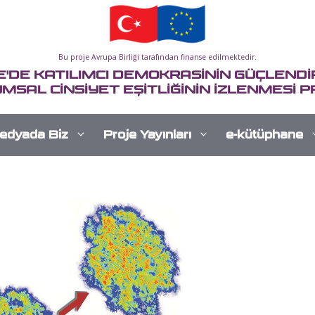
Bu proje Avrupa Birliği tarafından finanse edilmektedir.
E'DE KATILIMCI DEMOKRASİNİN GÜÇLENDİR
MSAL CİNSİYET EŞİTLİĞİNİN İZLENMESİ P
edyada Biz
Proje Yayınları
e-kütüphane