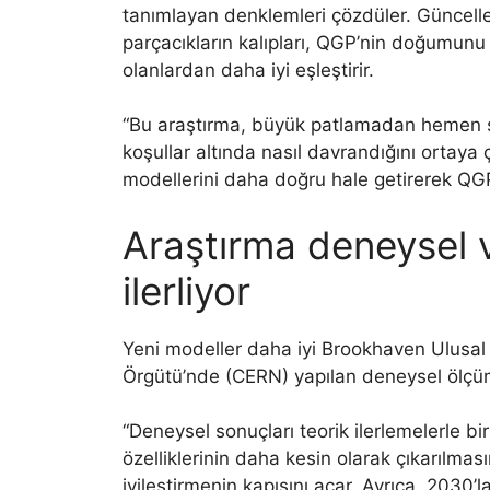
tanımlayan denklemleri çözdüler. Güncelle
parçacıkların kalıpları, QGP’nin doğumunu
olanlardan daha iyi eşleştirir.
“Bu araştırma, büyük patlamadan hemen so
koşullar altında nasıl davrandığını ortaya
modellerini daha doğru hale getirerek QGP’ni
Araştırma deneysel ve 
ilerliyor
Yeni modeller daha iyi Brookhaven Ulusal
Örgütü’nde (CERN) yapılan deneysel ölçümle
“Deneysel sonuçları teorik ilerlemelerle b
özelliklerinin daha kesin olarak çıkarılmas
iyileştirmenin kapısını açar. Ayrıca, 203