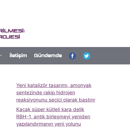
İLMESİ:
ROJESİ
İletişim
Gündemde
Yeni katalizör tasarımı, amonyak
sentezinde rakip hidrojen
reaksiyonunu seçici olarak bastırır
Kaçak süper kütleli kara delik
RBH-1, antik birleşmeyi yeniden
yapılandırmanın yeni yolunu