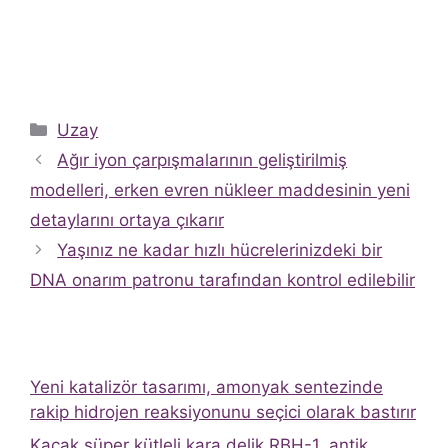
Kategoriler
Uzay
Ağır iyon çarpışmalarının geliştirilmiş
modelleri, erken evren nükleer maddesinin yeni
detaylarını ortaya çıkarır
Yaşınız ne kadar hızlı hücrelerinizdeki bir
DNA onarım patronu tarafından kontrol edilebilir
Yeni katalizör tasarımı, amonyak sentezinde
rakip hidrojen reaksiyonunu seçici olarak bastırır
Kaçak süper kütleli kara delik RBH-1, antik