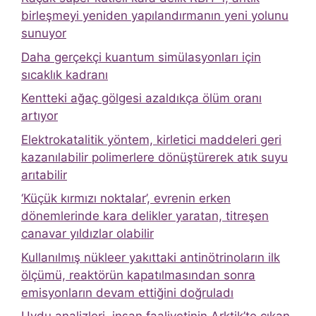
birleşmeyi yeniden yapılandırmanın yeni yolunu
sunuyor
Daha gerçekçi kuantum simülasyonları için
sıcaklık kadranı
Kentteki ağaç gölgesi azaldıkça ölüm oranı
artıyor
Elektrokatalitik yöntem, kirletici maddeleri geri
kazanılabilir polimerlere dönüştürerek atık suyu
arıtabilir
‘Küçük kırmızı noktalar’, evrenin erken
dönemlerinde kara delikler yaratan, titreşen
canavar yıldızlar olabilir
Kullanılmış nükleer yakıttaki antinötrinoların ilk
ölçümü, reaktörün kapatılmasından sonra
emisyonların devam ettiğini doğruladı