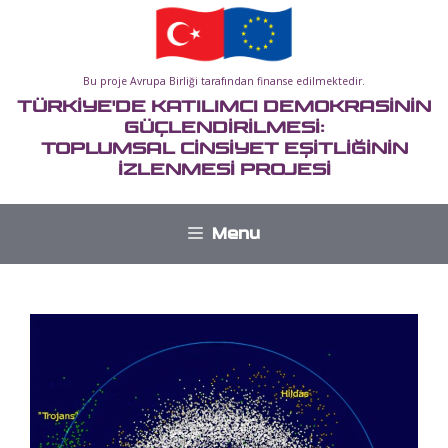
İçeriğe
atla
Bu proje Avrupa Birliği tarafından finanse edilmektedir.
TÜRKİYE'DE KATILIMCI DEMOKRASİNİN
GÜÇLENDİRİLMESİ:
TOPLUMSAL CİNSİYET EŞİTLİĞİNİN
İZLENMESİ PROJESİ
Menu