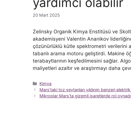
yardımcı olabilir
20 Mart 2025
Zelinsky Organik Kimya Enstitüsü ve Skolt
akademisyeni Valentin Ananikov liderliğin
çözünürlüklü kütle spektrometri verilerini
tabanlı arama motoru geliştirdi. Makine ö
terabaytlarının keşfedilmesini sağlar. Algor
maliyetleri azaltır ve araştırmayı daha çevr
Kategoriler
Kimya
Mars’taki toz şeytanları yıldırım benzeri elektrik 
Mikroplar Mars’ta gizemli işaretlerde rol oynadı