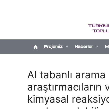
İçeriğe
atla
TÜRKİY
TOPLU
Projemiz
Haberler
M
AI tabanlı arama
araştırmacıların v
kimyasal reaksiy