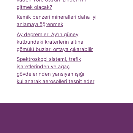
gitmek olacak?
Kemik benzeri mineralleri daha iyi
anlamayı öğrenmek
Ay depremleri Ay’ın güney
kutbundaki kraterlerin altına
gömülü buzları ortaya çıkarabilir
Spektroskopi sistemi, trafik
işaretlerinden ve ağaç
gövdelerinden yansıyan ışığı
kullanarak aerosolleri tespit eder