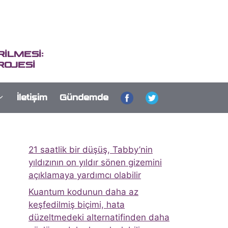
İLMESİ:
ROJESİ
İletişim
Gündemde
21 saatlik bir düşüş, Tabby’nin
yıldızının on yıldır sönen gizemini
açıklamaya yardımcı olabilir
Kuantum kodunun daha az
keşfedilmiş biçimi, hata
düzeltmedeki alternatifinden daha