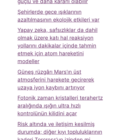
güçlü ve daha kararlı olabilir
Şehirlerde gece ışıklarının
azaltılmasının ekolojik etkileri var
Yapay zeka, safsızlıklar da dahil
olmak üzere katı hal reaksiyon
yollarını dakikalar içinde tahmin
etmek için atom hareketini
modeller
Güneş rüzgârı Mars’ın üst
atmosferini harekete geçirerek
uzaya iyon kaybını artırıyor
Fotonik zaman kristalleri terahertz
aralığında ışığın ultra hızlı
kontrolünün kilidini açar
Risk altında ve iletişim kesilmiş
durumda; diğer kıyı topluluklarının
kaderi Torcross’un izinden mi