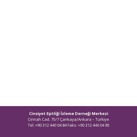
Cinsiyet Eşitliği İzleme Derneği Merkezi
Cinnah Cad. 75/7 Çankaya/Ankara – Türkiye
Tel: +90 312 440 04 84 Faks: +90 312 440 04 85
bilgi@ceidizleme.org