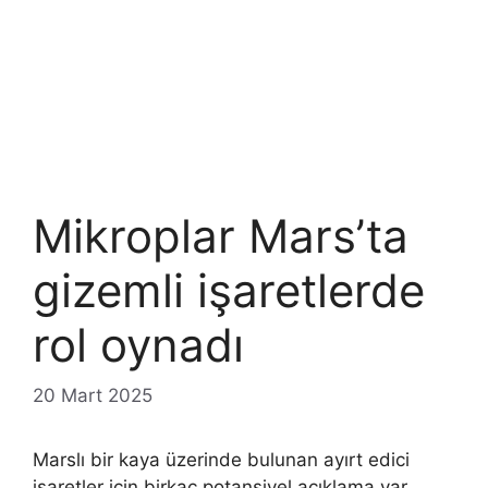
Mikroplar Mars’ta
gizemli işaretlerde
rol oynadı
20 Mart 2025
Marslı bir kaya üzerinde bulunan ayırt edici
işaretler için birkaç potansiyel açıklama var,