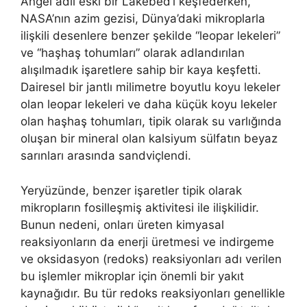
Angel adlı eski bir Lakebed’i keşfederken,
NASA’nın azim gezisi, Dünya’daki mikroplarla
ilişkili desenlere benzer şekilde “leopar lekeleri”
ve “haşhaş tohumları” olarak adlandırılan
alışılmadık işaretlere sahip bir kaya keşfetti.
Dairesel bir jantlı milimetre boyutlu koyu lekeler
olan leopar lekeleri ve daha küçük koyu lekeler
olan haşhaş tohumları, tipik olarak su varlığında
oluşan bir mineral olan kalsiyum sülfatın beyaz
sarınları arasında sandviçlendi.
Yeryüzünde, benzer işaretler tipik olarak
mikropların fosilleşmiş aktivitesi ile ilişkilidir.
Bunun nedeni, onları üreten kimyasal
reaksiyonların da enerji üretmesi ve indirgeme
ve oksidasyon (redoks) reaksiyonları adı verilen
bu işlemler mikroplar için önemli bir yakıt
kaynağıdır. Bu tür redoks reaksiyonları genellikle