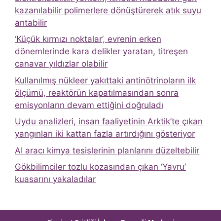
kazanılabilir polimerlere dönüştürerek atık suyu
arıtabilir
‘Küçük kırmızı noktalar’, evrenin erken
dönemlerinde kara delikler yaratan, titreşen
canavar yıldızlar olabilir
Kullanılmış nükleer yakıttaki antinötrinoların ilk
ölçümü, reaktörün kapatılmasından sonra
emisyonların devam ettiğini doğruladı
Uydu analizleri, insan faaliyetinin Arktik’te çıkan
yangınları iki kattan fazla artırdığını gösteriyor
AI aracı kimya tesislerinin planlarını düzeltebilir
Gökbilimciler tozlu kozasından çıkan ‘Yavru’
kuasarını yakaladılar