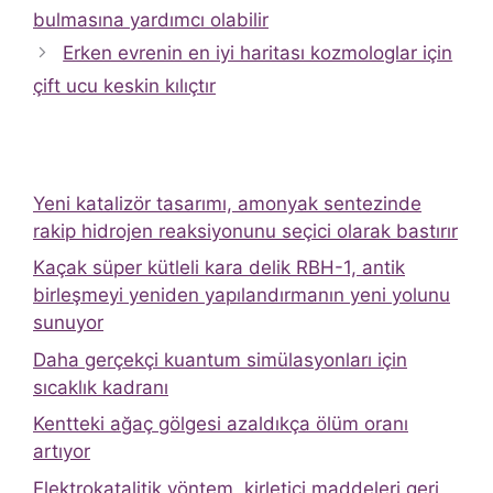
bulmasına yardımcı olabilir
Erken evrenin en iyi haritası kozmologlar için
çift ucu keskin kılıçtır
Yeni katalizör tasarımı, amonyak sentezinde
rakip hidrojen reaksiyonunu seçici olarak bastırır
Kaçak süper kütleli kara delik RBH-1, antik
birleşmeyi yeniden yapılandırmanın yeni yolunu
sunuyor
Daha gerçekçi kuantum simülasyonları için
sıcaklık kadranı
Kentteki ağaç gölgesi azaldıkça ölüm oranı
artıyor
Elektrokatalitik yöntem, kirletici maddeleri geri