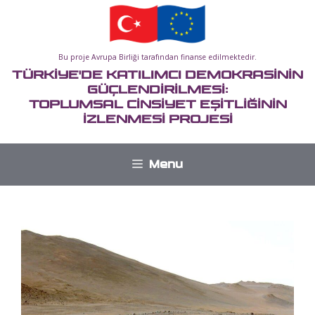
İçeriğe
atla
Bu proje Avrupa Birliği tarafından finanse edilmektedir.
TÜRKİYE'DE KATILIMCI DEMOKRASİNİN
GÜÇLENDİRİLMESİ:
TOPLUMSAL CİNSİYET EŞİTLİĞİNİN
İZLENMESİ PROJESİ
Menu