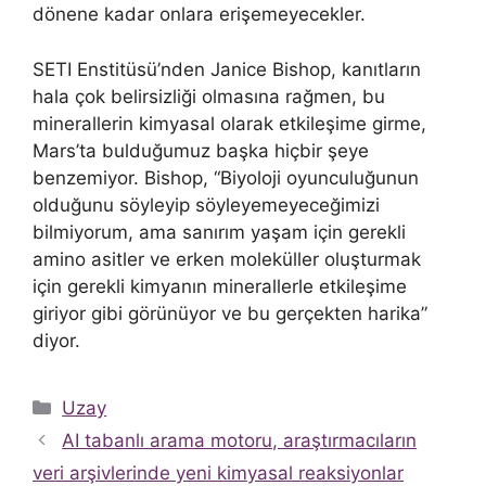
dönene kadar onlara erişemeyecekler.
SETI Enstitüsü’nden Janice Bishop, kanıtların
hala çok belirsizliği olmasına rağmen, bu
minerallerin kimyasal olarak etkileşime girme,
Mars’ta bulduğumuz başka hiçbir şeye
benzemiyor. Bishop, “Biyoloji oyunculuğunun
olduğunu söyleyip söyleyemeyeceğimizi
bilmiyorum, ama sanırım yaşam için gerekli
amino asitler ve erken moleküller oluşturmak
için gerekli kimyanın minerallerle etkileşime
giriyor gibi görünüyor ve bu gerçekten harika”
diyor.
Kategoriler
Uzay
AI tabanlı arama motoru, araştırmacıların
veri arşivlerinde yeni kimyasal reaksiyonlar