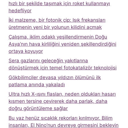
hızlı bir şekilde taşımak için roket kullanmayı
hedefliyor
İki malzeme, bir fotonik çip: Işık frekansları
üretmenin yeni bir yolunun kilidini açmak
Çalışma, iklim odaklı yeşillendirmenin Doğu
Asya’nın hava kirliliğini yeniden şekillendirdiğini
ortaya koyuyor
Sera gazlarını geleceğin yakıtlarına
dönüştürmek için temel fotokatalizör teknolojisi
Gökbilimciler devasa yıldızın ölümünü ilk
patlama anında yakaladı
Ultra hızlı X-ışını flaşları, neden oldukları hasarı
kısmen tersine çevirerek daha parlak, daha
doğru görüntüleme sağlar
Bu yaz henüz sıcaklık rekorları kırılmıyor. Bilim
insanları, El Nino’nun devreye girmesini bekleyin