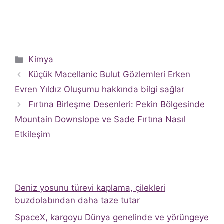
Kategoriler
Kimya
Küçük Macellanic Bulut Gözlemleri Erken
Evren Yıldız Oluşumu hakkında bilgi sağlar
Fırtına Birleşme Desenleri: Pekin Bölgesinde
Mountain Downslope ve Sade Fırtına Nasıl
Etkileşim
Deniz yosunu türevi kaplama, çilekleri
buzdolabından daha taze tutar
SpaceX, kargoyu Dünya genelinde ve yörüngeye