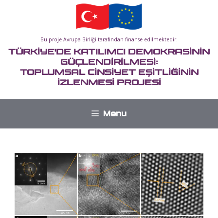
İçeriğe
atla
Bu proje Avrupa Birliği tarafından finanse edilmektedir.
TÜRKİYE'DE KATILIMCI DEMOKRASİNİN
GÜÇLENDİRİLMESİ:
TOPLUMSAL CİNSİYET EŞİTLİĞİNİN
İZLENMESİ PROJESİ
Menu