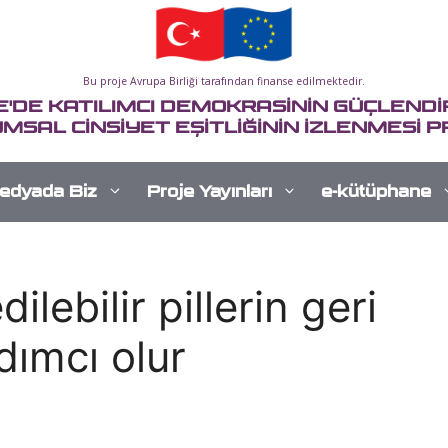
Bu proje Avrupa Birliği tarafından finanse edilmektedir.
E'DE KATILIMCI DEMOKRASİNİN GÜÇLENDİR
MSAL CİNSİYET EŞİTLİĞİNİN İZLENMESİ P
edyada Biz
Proje Yayınları
e-kütüphane
ilebilir pillerin geri
ımcı olur