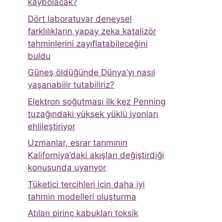
kaybolacak?
Dört laboratuvar deneysel
farklılıkların yapay zeka katalizör
tahminlerini zayıflatabileceğini
buldu
Güneş öldüğünde Dünya’yı nasıl
yaşanabilir tutabiliriz?
Elektron soğutması ilk kez Penning
tuzağındaki yüksek yüklü iyonları
ehlileştiriyor
Uzmanlar, esrar tarımının
Kaliforniya’daki akışları değiştirdiği
konusunda uyarıyor
Tüketici tercihleri ​​için daha iyi
tahmin modelleri oluşturma
Atılan pirinç kabukları toksik