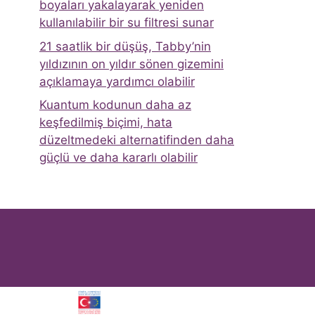
boyaları yakalayarak yeniden
kullanılabilir bir su filtresi sunar
21 saatlik bir düşüş, Tabby’nin
yıldızının on yıldır sönen gizemini
açıklamaya yardımcı olabilir
Kuantum kodunun daha az
keşfedilmiş biçimi, hata
düzeltmedeki alternatifinden daha
güçlü ve daha kararlı olabilir