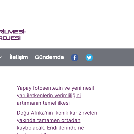
İLMESİ:
ROJESİ
İletişim
Gündemde
Yapay fotosentezin ve yeni nesil
yarı iletkenlerin verimliliğini
artırmanın temel ilkesi
Doğu Afrika’nın ikonik kar zirveleri
yakında tamamen ortadan
kaybolacak. Eridiklerinde ne