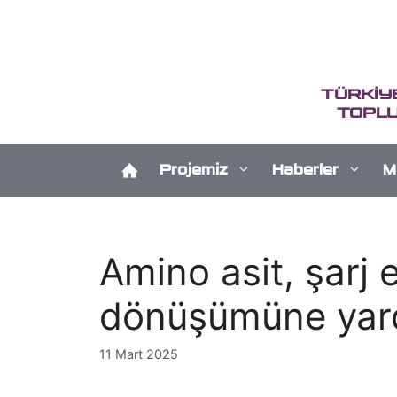
İçeriğe
atla
TÜRKİY
TOPLU
Projemiz
Haberler
M
Amino asit, şarj ed
dönüşümüne yard
11 Mart 2025