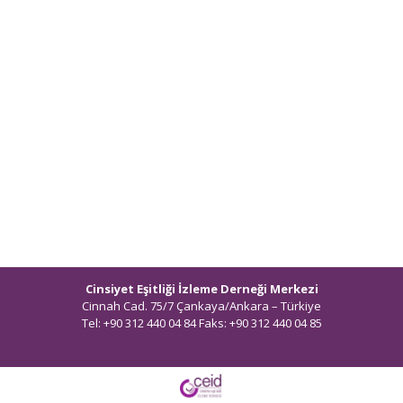
Cinsiyet Eşitliği İzleme Derneği Merkezi
Cinnah Cad. 75/7 Çankaya/Ankara – Türkiye
Tel: +90 312 440 04 84 Faks: +90 312 440 04 85
bilgi@ceidizleme.org