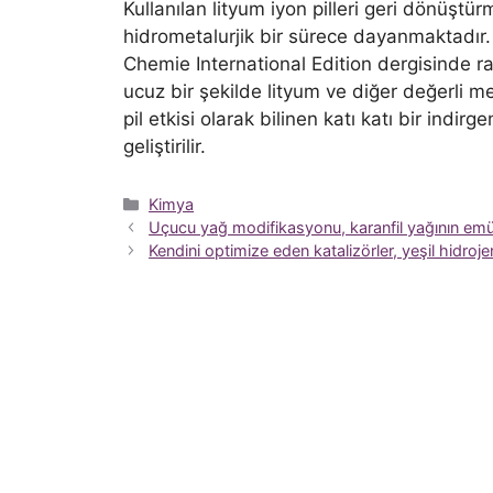
Kullanılan lityum iyon pilleri geri dönüştürm
hidrometalurjik bir sürece dayanmaktadır.
Chemie International Edition dergisinde ra
ucuz bir şekilde lityum ve diğer değerli met
pil etkisi olarak bilinen katı katı bir indi
geliştirilir.
Kategoriler
Kimya
Uçucu yağ modifikasyonu, karanfil yağının emülsifi
Kendini optimize eden katalizörler, yeşil hidrojen