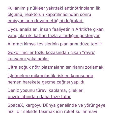
Kullanılmış nükleer yakıttaki antinötrinoların ilk
ölçümü, reaktörün kapatılmasından sonra
emisyonların devam ettiğini doğruladı
Uydu analizleri, insan faaliyetinin Arktik’te çıkan
yangınları iki kattan fazla artırdığını gösteriyor
AI aracı kimya tesislerinin planlarını düzeltebilir
Gökbilimciler tozlu kozasından çıkan ‘Yavru’
kuasarını yakaladılar
Ultra soğuk nötr plazmaların sınırlarını zorlamak
İşletmelere mikroplastik riskleri konusunda
hemen harekete geçme çağrısı yapıldı
Deniz yosunu türevi kaplama, çilekleri
buzdolabından daha taze tutar
SpaceX, kargoyu Dünya genelinde ve yörüngeye
hızlı bir şekilde taşımak için roket kullanmayı