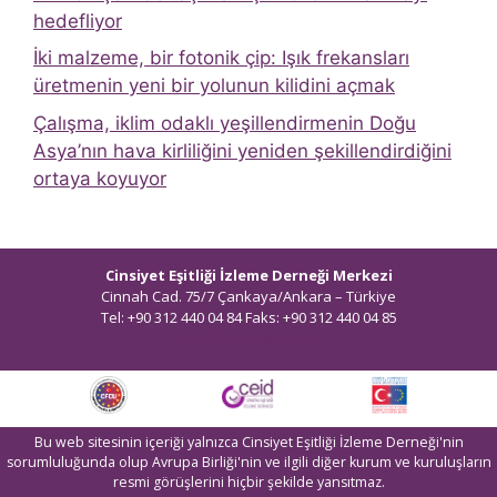
hedefliyor
İki malzeme, bir fotonik çip: Işık frekansları
üretmenin yeni bir yolunun kilidini açmak
Çalışma, iklim odaklı yeşillendirmenin Doğu
Asya’nın hava kirliliğini yeniden şekillendirdiğini
ortaya koyuyor
Cinsiyet Eşitliği İzleme Derneği Merkezi
Cinnah Cad. 75/7 Çankaya/Ankara – Türkiye
Tel: +90 312 440 04 84 Faks: +90 312 440 04 85
bilgi@ceidizleme.org
Bu web sitesinin içeriği yalnızca Cinsiyet Eşitliği İzleme Derneği'nin
sorumluluğunda olup Avrupa Birliği'nin ve ilgili diğer kurum ve kuruluşların
resmi görüşlerini hiçbir şekilde yansıtmaz.