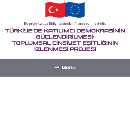
İçeriğe
atla
Bu proje Avrupa Birliği tarafından finanse edilmektedir.
TÜRKİYE'DE KATILIMCI DEMOKRASİNİN
GÜÇLENDİRİLMESİ:
TOPLUMSAL CİNSİYET EŞİTLİĞİNİN
İZLENMESİ PROJESİ
Menu