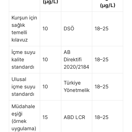
(µg/L)
(µg/L)
Kurşun için
sağlık
10
DSÖ
18–25
temelli
kılavuz
İçme suyu
AB
kalite
10
Direktifi
18–25
standardı
2020/2184
Ulusal
Türkiye
içme suyu
10
18–25
Yönetmelik
standardı
Müdahale
eşiği
15
ABD LCR
18–25
(örnek
uygulama)