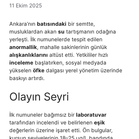
11 Ekim 2025
Ankara’nın
batısındaki
bir semtte,
musluklardan akan
su
tartışmanın odağına
yerleşti. İlk numunelerde tespit edilen
anormallik
, mahalle sakinlerinin günlük
alışkanlıklarını
altüst etti. Yetkililer hızlı
inceleme
başlatırken, sosyal medyada
yükselen
öfke
dalgası yerel yönetim üzerinde
baskıyı artırdı.
Olayın Seyri
İlk numuneler bağımsız bir
laboratuvar
tarafından incelendi ve belirlenen
eşik
değerlerin üzerine işaret etti. Ön bulgular,
kurşun seviyelerinin 18–25 µg/L bandında