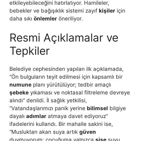
etkileyebileceğini hatırlatıyor. Hamileler,
bebekler ve bağışıklık sistemi zayıf
kişiler
için
daha sıkı
önlemler
öneriliyor.
Resmi Açıklamalar ve
Tepkiler
Belediye cephesinden yapılan ilk açıklamada,
“Ön bulguların teyit edilmesi için kapsamlı bir
numune
planı yürütülüyor; tedbir amaçlı
şebeke
yıkaması ve noktasal filtreleme devreye
alındı” denildi. İl sağlık yetkilisi,
“Vatandaşlarımızı panik yerine
bilimsel
bilgiye
dayalı
adımlar
atmaya davet ediyoruz”
ifadelerini kullandı. Bir mahalle sakini ise,
“Musluktan akan suya artık
güven
duymuyorum; çocuğuma yalnızca
şişe
suyu