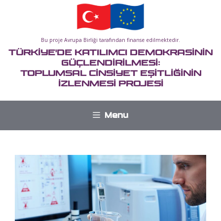
İçeriğe
atla
Bu proje Avrupa Birliği tarafından finanse edilmektedir.
TÜRKİYE'DE KATILIMCI DEMOKRASİNİN
GÜÇLENDİRİLMESİ:
TOPLUMSAL CİNSİYET EŞİTLİĞİNİN
İZLENMESİ PROJESİ
Menu