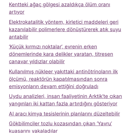
Kentteki ağaç gölgesi azaldıkça ölüm oranı
artıyor
Elektrokatalitik yöntem, kirletici maddeleri geri
kazanılabilir polimerlere dönüştürerek atık suyu
arıtabilir
‘Küçük kırmızı noktalar’, evrenin erken
dönemlerinde kara delikler yaratan, titreşen
canavar yıldızlar olabilir
Kullanılmış nükleer yakıttaki antinötrinoların ilk
ölçümü, reaktörün kapatılmasından sonra
emisyonların devam ettiğini doğruladı
Uydu analizleri, insan faaliyetinin Arktik’te çıkan
yangınları iki kattan fazla artırdığını gösteriyor
AI aracı kimya tesislerinin planlarını düzeltebilir
Gökbilimciler tozlu kozasından çıkan ‘Yavru’
kuasarını yakaladılar