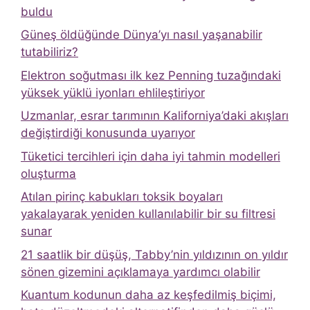
buldu
Güneş öldüğünde Dünya’yı nasıl yaşanabilir
tutabiliriz?
Elektron soğutması ilk kez Penning tuzağındaki
yüksek yüklü iyonları ehlileştiriyor
Uzmanlar, esrar tarımının Kaliforniya’daki akışları
değiştirdiği konusunda uyarıyor
Tüketici tercihleri ​​için daha iyi tahmin modelleri
oluşturma
Atılan pirinç kabukları toksik boyaları
yakalayarak yeniden kullanılabilir bir su filtresi
sunar
21 saatlik bir düşüş, Tabby’nin yıldızının on yıldır
sönen gizemini açıklamaya yardımcı olabilir
Kuantum kodunun daha az keşfedilmiş biçimi,