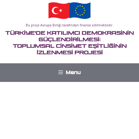
İçeriğe
atla
Bu proje Avrupa Birliği tarafından finanse edilmektedir.
TÜRKİYE'DE KATILIMCI DEMOKRASİNİN
GÜÇLENDİRİLMESİ:
TOPLUMSAL CİNSİYET EŞİTLİĞİNİN
İZLENMESİ PROJESİ
Menu