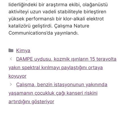
liderliğindeki bir araştırma ekibi, olağanüstü
aktiviteyi uzun vadeli stabiliteyle birleştiren
yüksek performanslı bir klor-alkali elektrot
katalizörü geliştirdi. Çalışma Nature
Communications’da yayınlandı.
Kategoriler
Kimya
DAMPE uydusu, kozmik ışınların 15 teravolta
yakın spektral kırılmayı paylaştığını ortaya
koyuyor
Çalışma, benzin istasyonunun yakınında
yaşamanın çocukluk çağı kanseri riskini
artırdığını gösteriyor