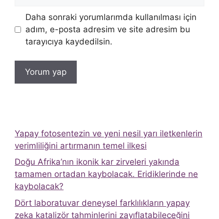
sitesi
Daha sonraki yorumlarımda kullanılması için
adım, e-posta adresim ve site adresim bu
tarayıcıya kaydedilsin.
Yapay fotosentezin ve yeni nesil yarı iletkenlerin
verimliliğini artırmanın temel ilkesi
Doğu Afrika’nın ikonik kar zirveleri yakında
tamamen ortadan kaybolacak. Eridiklerinde ne
kaybolacak?
Dört laboratuvar deneysel farklılıkların yapay
zeka katalizör tahminlerini zayıflatabileceğini