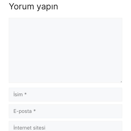
Yorum yapın
Yorum
İsim
E-
posta
İnternet