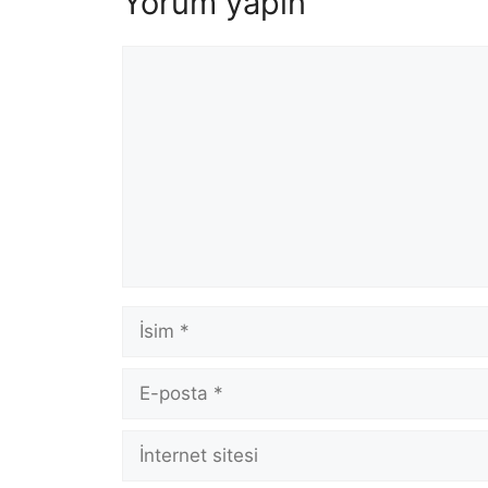
Yorum yapın
Yorum
İsim
E-
posta
İnternet
sitesi