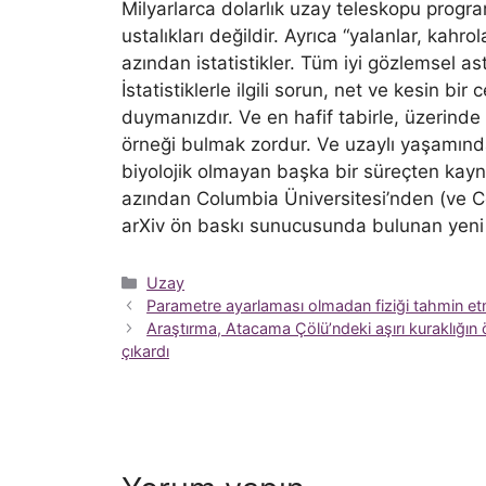
Milyarlarca dolarlık uzay teleskopu progra
ustalıkları değildir. Ayrıca “yalanlar, kahrol
azından istatistikler. Tüm iyi gözlemsel as
İstatistiklerle ilgili sorun, net ve kesin b
duymanızdır. Ve en hafif tabirle, üzerin
örneği bulmak zordur. Ve uzaylı yaşamın
biyolojik olmayan başka bir süreçten kay
azından Columbia Üniversitesi’nden (ve C
arXiv ön baskı sunucusunda bulunan yeni m
Kategoriler
Uzay
Parametre ayarlaması olmadan fiziği tahmin et
Araştırma, Atacama Çölü’ndeki aşırı kuraklığın
çıkardı