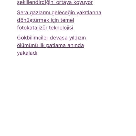
şekillendirdiğini ortaya koyuyor
Sera gazlarını geleceğin yakıtlarına
dönüştürmek için temel
fotokatalizör teknolojisi
Gökbilimciler devasa yıldızın
ölümünü ilk patlama anında
yakaladı