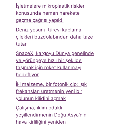
İşletmelere mikroplastik riskleri
konusunda hemen harekete
geçme çağrısı yapıldı
Deniz yosunu türevi kaplama,
çilekleri buzdolabından daha taze
tutar
SpaceX, kargoyu Dünya genelinde
ve yörüngeye hızlı bir şekilde
taşımak için roket kullanmayı
hedefliyor
İki malzeme, bir fotonik çip: Işık
frekansları üretmenin yeni bir
yolunun kilidini açmak
Çalışma, iklim odaklı
yeşillendirmenin Doğu Asya’nın
hava kirliliğini yeniden