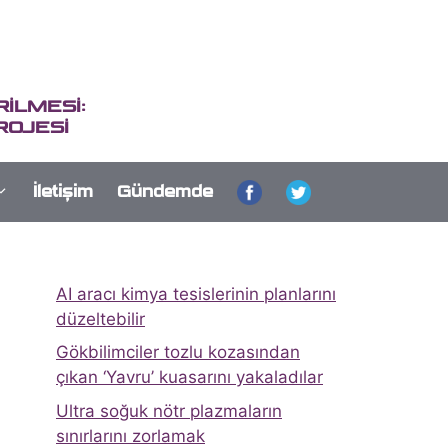
İLMESİ:
ROJESİ
İletişim
Gündemde
AI aracı kimya tesislerinin planlarını
düzeltebilir
Gökbilimciler tozlu kozasından
çıkan ‘Yavru’ kuasarını yakaladılar
Ultra soğuk nötr plazmaların
sınırlarını zorlamak