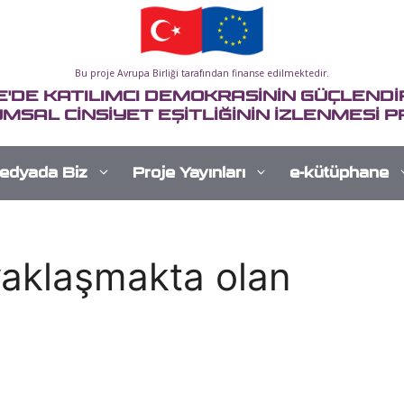
Bu proje Avrupa Birliği tarafından finanse edilmektedir.
E'DE KATILIMCI DEMOKRASİNİN GÜÇLENDİR
MSAL CİNSİYET EŞİTLİĞİNİN İZLENMESİ P
edyada Biz
Proje Yayınları
e-kütüphane
 yaklaşmakta olan