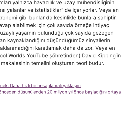
mları yalnızca havacılık ve uzay mühendisliğinin
ası yalanlar ve istatistikler” de içeriyorlar. Veya en
tronomi gibi bunlar da kesinlikle bunlara sahiptir.
ir cevap alabilmek için çok sayıda örneğe ihtiyaç
de uzaylı yaşamın bulunduğu çok sayıda gezegen
dan kaynaklandığını düşündüğümüz sinyallerin
naklanmadığını kanıtlamak daha da zor. Veya en
ool Worlds YouTube şöhretinden) David Kipping’in
akalesinin temelini oluşturan teori budur.
mek: Daha hızlı bir hesaplamalı yaklaşım
 önceden düşünülenden 20 milyon yıl önce başladığını ortaya