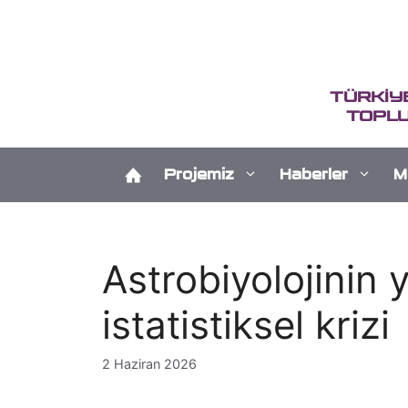
İçeriğe
atla
TÜRKİY
TOPLU
Projemiz
Haberler
M
Astrobiyolojinin
istatistiksel krizi
2 Haziran 2026