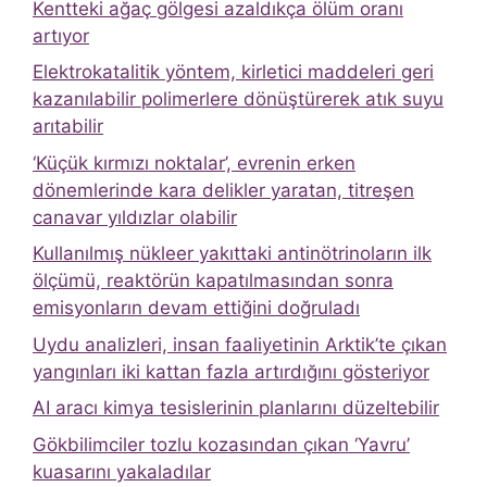
Kentteki ağaç gölgesi azaldıkça ölüm oranı
artıyor
Elektrokatalitik yöntem, kirletici maddeleri geri
kazanılabilir polimerlere dönüştürerek atık suyu
arıtabilir
‘Küçük kırmızı noktalar’, evrenin erken
dönemlerinde kara delikler yaratan, titreşen
canavar yıldızlar olabilir
Kullanılmış nükleer yakıttaki antinötrinoların ilk
ölçümü, reaktörün kapatılmasından sonra
emisyonların devam ettiğini doğruladı
Uydu analizleri, insan faaliyetinin Arktik’te çıkan
yangınları iki kattan fazla artırdığını gösteriyor
AI aracı kimya tesislerinin planlarını düzeltebilir
Gökbilimciler tozlu kozasından çıkan ‘Yavru’
kuasarını yakaladılar