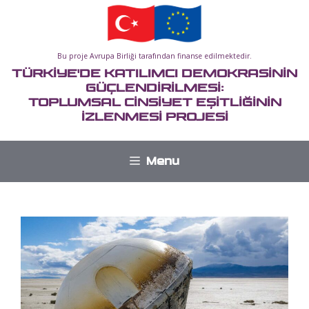
İçeriğe
atla
Bu proje Avrupa Birliği tarafından finanse edilmektedir.
TÜRKİYE'DE KATILIMCI DEMOKRASİNİN
GÜÇLENDİRİLMESİ:
TOPLUMSAL CİNSİYET EŞİTLİĞİNİN
İZLENMESİ PROJESİ
Menu