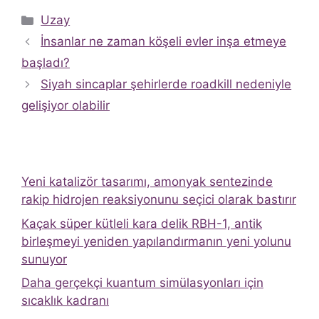
Kategoriler
Uzay
İnsanlar ne zaman köşeli evler inşa etmeye
başladı?
Siyah sincaplar şehirlerde roadkill nedeniyle
gelişiyor olabilir
Yeni katalizör tasarımı, amonyak sentezinde
rakip hidrojen reaksiyonunu seçici olarak bastırır
Kaçak süper kütleli kara delik RBH-1, antik
birleşmeyi yeniden yapılandırmanın yeni yolunu
sunuyor
Daha gerçekçi kuantum simülasyonları için
sıcaklık kadranı