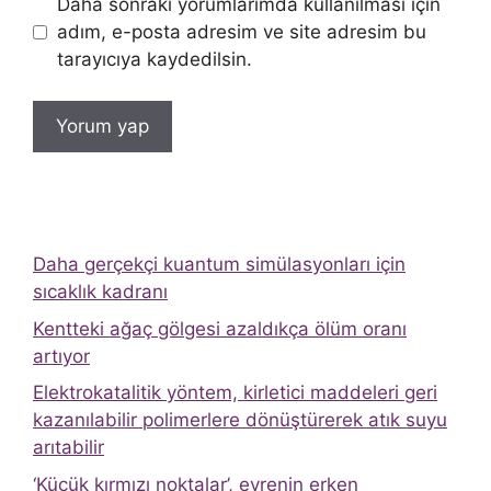
Daha sonraki yorumlarımda kullanılması için
adım, e-posta adresim ve site adresim bu
tarayıcıya kaydedilsin.
Daha gerçekçi kuantum simülasyonları için
sıcaklık kadranı
Kentteki ağaç gölgesi azaldıkça ölüm oranı
artıyor
Elektrokatalitik yöntem, kirletici maddeleri geri
kazanılabilir polimerlere dönüştürerek atık suyu
arıtabilir
‘Küçük kırmızı noktalar’, evrenin erken