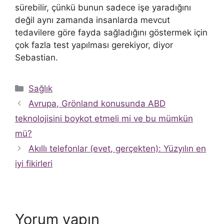
sürebilir, çünkü bunun sadece işe yaradığını
değil aynı zamanda insanlarda mevcut
tedavilere göre fayda sağladığını göstermek için
çok fazla test yapılması gerekiyor, diyor
Sebastian.
Kategoriler
Sağlık
Avrupa, Grönland konusunda ABD
teknolojisini boykot etmeli mi ve bu mümkün
mü?
Akıllı telefonlar (evet, gerçekten): Yüzyılın en
iyi fikirleri
Yorum yapın