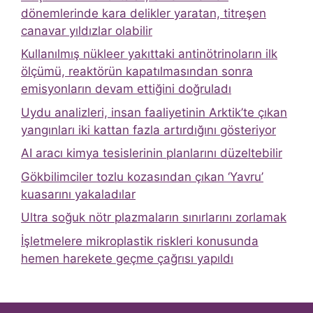
dönemlerinde kara delikler yaratan, titreşen
canavar yıldızlar olabilir
Kullanılmış nükleer yakıttaki antinötrinoların ilk
ölçümü, reaktörün kapatılmasından sonra
emisyonların devam ettiğini doğruladı
Uydu analizleri, insan faaliyetinin Arktik’te çıkan
yangınları iki kattan fazla artırdığını gösteriyor
AI aracı kimya tesislerinin planlarını düzeltebilir
Gökbilimciler tozlu kozasından çıkan ‘Yavru’
kuasarını yakaladılar
Ultra soğuk nötr plazmaların sınırlarını zorlamak
İşletmelere mikroplastik riskleri konusunda
hemen harekete geçme çağrısı yapıldı