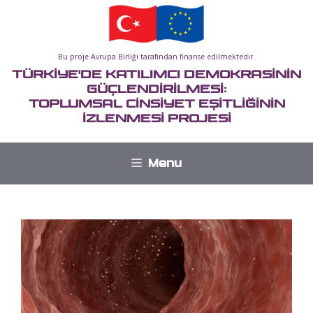
İçeriğe
atla
Bu proje Avrupa Birliği tarafından finanse edilmektedir.
TÜRKİYE'DE KATILIMCI DEMOKRASİNİN
GÜÇLENDİRİLMESİ:
TOPLUMSAL CİNSİYET EŞİTLİĞİNİN
İZLENMESİ PROJESİ
Menu