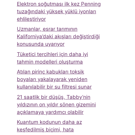
Elektron soğutması ilk kez Penning
tuzağındaki yüksek yüklü iyonları
ehlileştiriyor
Uzmanlar, esrar tarımının
Kaliforniya’daki akışları değiştirdiği
konusunda uyarıyor
Tüketici tercihleri ​​için daha iyi
tahmin modelleri oluşturma
Atılan pirinç kabukları toksik
boyaları yakalayarak yeniden
kullanılabilir bir su filtresi sunar
21 saatlik bir düşüş, Tabby’nin
yıldızının on yıldır sönen gizemini
açıklamaya yardımcı olabilir
Kuantum kodunun daha az
keşfedilmiş biçimi, hata