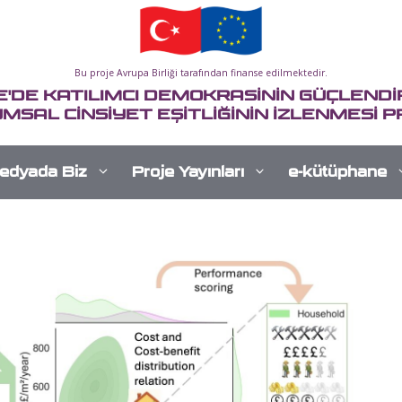
Bu proje Avrupa Birliği tarafından finanse edilmektedir.
E'DE KATILIMCI DEMOKRASİNİN GÜÇLENDİR
MSAL CİNSİYET EŞİTLİĞİNİN İZLENMESİ P
edyada Biz
Proje Yayınları
e-kütüphane