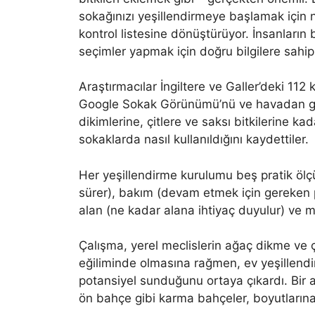
sokağınızı yeşillendirmeye başlamak için n
kontrol listesine dönüştürüyor. İnsanları
seçimler yapmak için doğru bilgilere sahip
Araştırmacılar İngiltere ve Galler’deki 112 
Google Sokak Görünümü’nü ve havadan görü
dikimlerine, çitlere ve saksı bitkilerine kad
sokaklarda nasıl kullanıldığını kaydettiler.
Her yeşillendirme kurulumu beş pratik öl
sürer), bakım (devam etmek için gereken p
alan (ne kadar alana ihtiyaç duyulur) ve ma
Çalışma, yerel meclislerin ağaç dikme ve 
eğiliminde olmasına rağmen, ev yeşillendir
potansiyel sunduğunu ortaya çıkardı. Bir ağ
ön bahçe gibi karma bahçeler, boyutların