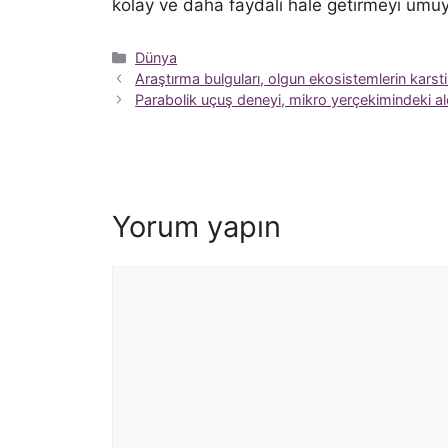
kolay ve daha faydalı hale getirmeyi umuy
Kategoriler
Dünya
Araştırma bulguları, olgun ekosistemlerin karst
Parabolik uçuş deneyi, mikro yerçekimindeki al
Yorum yapın
Yorum