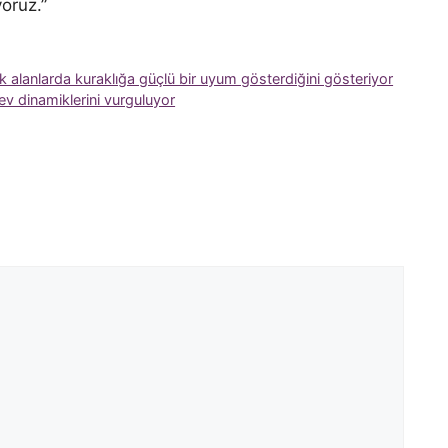
oruz.”
ik alanlarda kuraklığa güçlü bir uyum gösterdiğini gösteriyor
ev dinamiklerini vurguluyor