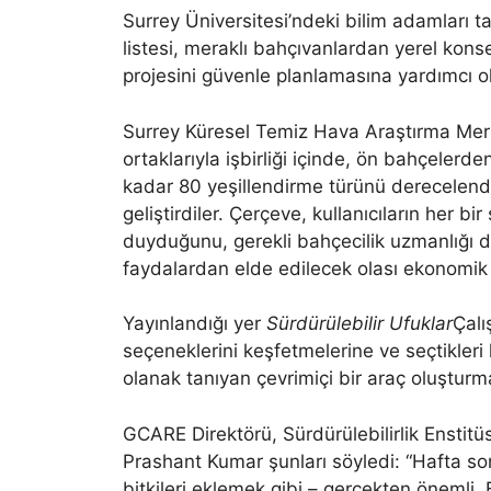
Surrey Üniversitesi’ndeki bilim adamları tar
listesi, meraklı bahçıvanlardan yerel kons
projesini güvenle planlamasına yardımcı o
Surrey Küresel Temiz Hava Araştırma Merk
ortaklarıyla işbirliği içinde, ön bahçelerde
kadar 80 yeşillendirme türünü derecelend
geliştirdiler. Çerçeve, kullanıcıların her b
duyduğunu, gerekli bahçecilik uzmanlığı dü
faydalardan elde edilecek olası ekonomik ge
Yayınlandığı yer
Sürdürülebilir Ufuklar
Çalı
seçeneklerini keşfetmelerine ve seçtikleri
olanak tanıyan çevrimiçi bir araç oluştur
GCARE Direktörü, Sürdürülebilirlik Enstitüs
Prashant Kumar şunları söyledi: “Hafta sonu
bitkileri eklemek gibi – gerçekten önemli. 