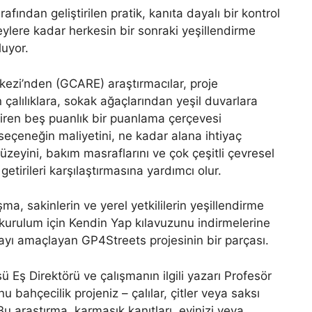
afından geliştirilen pratik, kanıta dayalı bir kontrol
eylere kadar herkesin bir sonraki yeşillendirme
luyor.
ezi’nden (GCARE) araştırmacılar, proje
n çalılıklara, sokak ağaçlarından yeşil duvarlara
iren beş puanlık bir puanlama çerçevesi
ir seçeneğin maliyetini, ne kadar alana ihtiyaç
zeyini, bakım masraflarını ve çok çeşitli çevresel
tirileri karşılaştırmasına yardımcı olur.
şma, sakinlerin ve yerel yetkililerin yeşillendirme
 kurulum için Kendin Yap kılavuzunu indirmelerine
mayı amaçlayan GP4Streets projesinin bir parçası.
ü Eş Direktörü ve çalışmanın ilgili yazarı Profesör
 bahçecilik projeniz – çalılar, çitler veya saksı
Bu araştırma, karmaşık kanıtları, evinizi veya