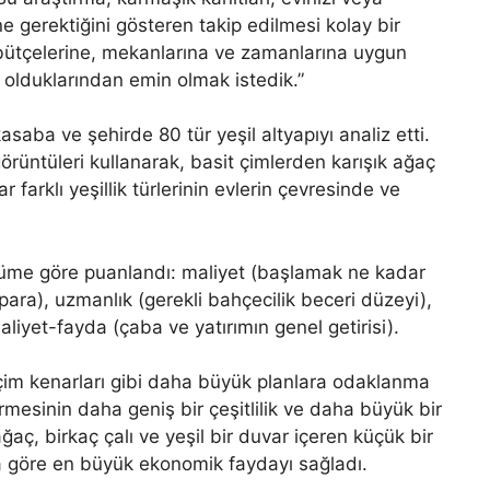
e gerektiğini gösteren takip edilmesi kolay bir
n bütçelerine, mekanlarına ve zamanlarına uygun
 olduklarından emin olmak istedik.”
kasaba ve şehirde 80 tür yeşil altyapıyı analiz etti.
ntüleri kullanarak, basit çimlerden karışık ağaç
ar farklı yeşillik türlerinin evlerin çevresinde ve
çüme göre puanlandı: maliyet (başlamak ne kadar
ara), uzmanlık (gerekli bahçecilik beceri düzeyi),
liyet-fayda (çaba ve yatırımın genel getirisi).
çim kenarları gibi daha büyük planlara odaklanma
mesinin daha geniş bir çeşitlilik ve daha büyük bir
aç, birkaç çalı ve yeşil bir duvar içeren küçük bir
a göre en büyük ekonomik faydayı sağladı.