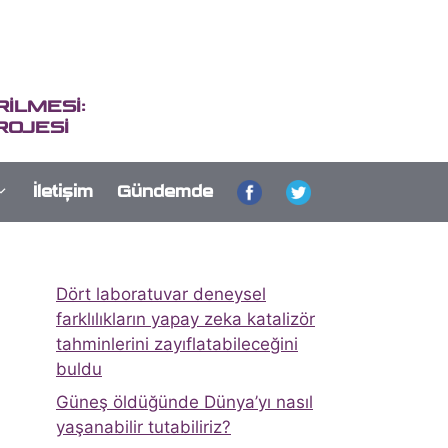
İLMESİ:
ROJESİ
İletişim
Gündemde
Dört laboratuvar deneysel
farklılıkların yapay zeka katalizör
tahminlerini zayıflatabileceğini
buldu
Güneş öldüğünde Dünya’yı nasıl
yaşanabilir tutabiliriz?