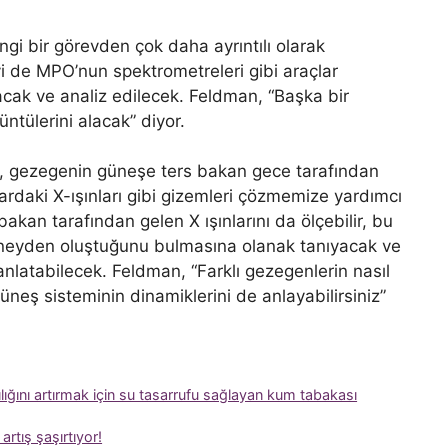
gi bir görevden çok daha ayrıntılı olarak
i de MPO’nun spektrometreleri gibi araçlar
nacak ve analiz edilecek. Feldman, “Başka bir
üntülerini alacak” diyor.
n, gezegenin güneşe ters bakan gece tarafından
daki X-ışınları gibi gizemleri çözmemize yardımcı
kan tarafından gelen X ışınlarını da ölçebilir, bu
 neyden oluştuğunu bulmasına olanak tanıyacak ve
anlatabilecek. Feldman, “Farklı gezegenlerin nasıl
güneş sisteminin dinamiklerini de anlayabilirsiniz”
ılığını artırmak için su tasarrufu sağlayan kum tabakası
rtış şaşırtıyor!