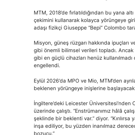
MTM, 2018’de fırlatıldığından bu yana alt
çekimini kullanarak kolayca yörüngeye giri
adaşı fizikçi Giuseppe “Bepi” Colombo tara
Misyon, güneş rüzgarı hakkında ipuçları v
gibi önemli bilimsel verileri topladı. Anca
gibi en güçlü cihazları henüz kullanılmad
engellendi.
Eylül 2026’da MPO ve Mio, MTM’den ayrı
beklenen yörüngeye inişlerine başlayacak
İngiltere’deki Leicester Üniversitesi’nde
üzerinde çalıştı. “Enstrümanımız hâlâ çalı
şeklinde bir beklenti var.” diyor. “Kırılır
inşa ediliyor, bu yüzden inanılmaz derece
bozucu.”