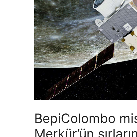
BepiColombo mi
Merkür’ün sırları