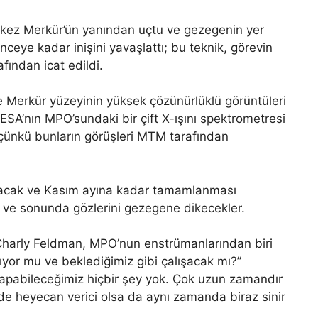
ı kez Merkür’ün yanından uçtu ve gezegenin yer
nceye kadar inişini yavaşlattı; bu teknik, görevin
fından icat edildi.
e Merkür yüzeyinin yüksek çözünürlüklü görüntüleri
k ESA’nın MPO’sundaki bir çift X-ışını spektrometresi
ı çünkü bunların görüşleri MTM tarafından
lacak ve Kasım ayına kadar tamamlanması
 ve sonunda gözlerini gezegene dikecekler.
n Charly Feldman, MPO’nun enstrümanlarından biri
şıyor mu ve beklediğimiz gibi çalışacak mı?”
sa yapabileceğimiz hiçbir şey yok. Çok uzun zamandır
de heyecan verici olsa da aynı zamanda biraz sinir