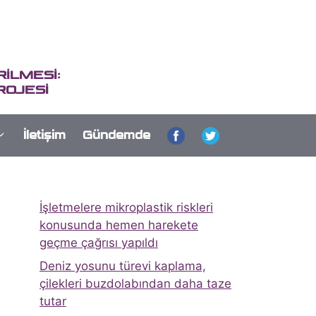
İLMESİ:
ROJESİ
İletişim
Gündemde
İşletmelere mikroplastik riskleri
konusunda hemen harekete
geçme çağrısı yapıldı
Deniz yosunu türevi kaplama,
çilekleri buzdolabından daha taze
tutar