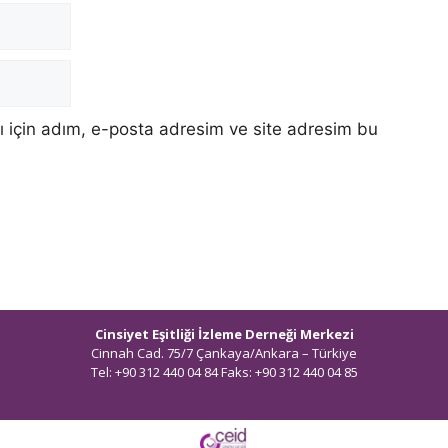
 için adım, e-posta adresim ve site adresim bu
Cinsiyet Eşitliği İzleme Derneği Merkezi
Cinnah Cad. 75/7 Çankaya/Ankara – Türkiye
Tel: +90 312 440 04 84 Faks: +90 312 440 04 85
bilgi@ceidizleme.org