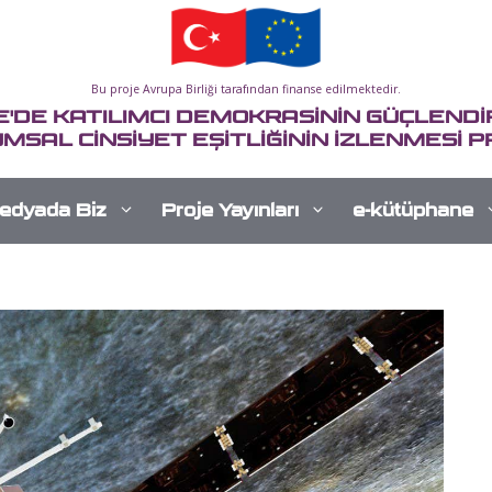
Bu proje Avrupa Birliği tarafından finanse edilmektedir.
E'DE KATILIMCI DEMOKRASİNİN GÜÇLENDİR
MSAL CİNSİYET EŞİTLİĞİNİN İZLENMESİ P
edyada Biz
Proje Yayınları
e-kütüphane