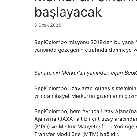
başlayacak
8 Ocak 2026
BepiColombo misyonu 2018’den bu yana Mer
yarısında gezegenin etrafında dönmeye ve
Sanatçının Merkür’ün yanından uçan BepiC
BepiColombo uzay aracı güneş sisteminin 
yılında nihayet Merkür’ün gizemlerini çöz
BepiColombo, hem Avrupa Uzay Ajansı’na
Ajansı’na (JAXA) ait bir çift uzay aracın
(MPO) ve Merkür Manyetosferik Yörünge Ar
Transfer Modülüne (MTM) bağlıdır.