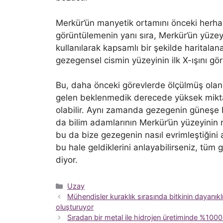
Merkür’ün manyetik ortamını önceki herhan
görüntülemenin yanı sıra, Merkür’ün yüzey
kullanılarak kapsamlı bir şekilde haritala
gezegensel cismin yüzeyinin ilk X-ışını gör
Bu, daha önceki görevlerde ölçülmüş ola
gelen beklenmedik derecede yüksek miktar
olabilir. Aynı zamanda gezegenin güneşe ba
da bilim adamlarının Merkür’ün yüzeyinin
bu da bize gezegenin nasıl evrimleştiğini 
bu hale geldiklerini anlayabilirseniz, tüm 
diyor.
Kategoriler
Uzay
Mühendisler kuraklık sırasında bitkinin dayanıkl
oluşturuyor
Sıradan bir metal ile hidrojen üretiminde %1000 a