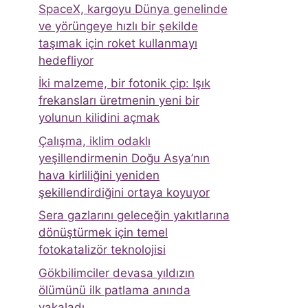
SpaceX, kargoyu Dünya genelinde
ve yörüngeye hızlı bir şekilde
taşımak için roket kullanmayı
hedefliyor
İki malzeme, bir fotonik çip: Işık
frekansları üretmenin yeni bir
yolunun kilidini açmak
Çalışma, iklim odaklı
yeşillendirmenin Doğu Asya’nın
hava kirliliğini yeniden
şekillendirdiğini ortaya koyuyor
Sera gazlarını geleceğin yakıtlarına
dönüştürmek için temel
fotokatalizör teknolojisi
Gökbilimciler devasa yıldızın
ölümünü ilk patlama anında
yakaladı