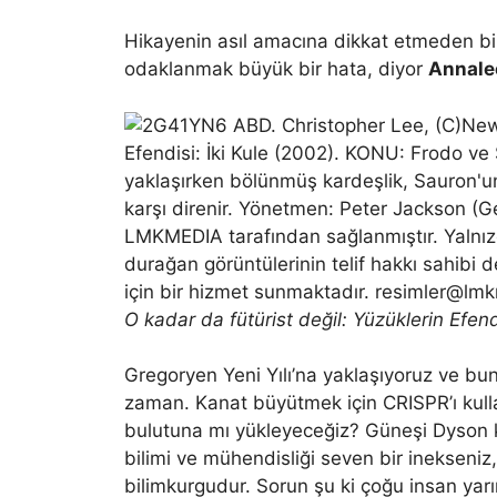
Hikayenin asıl amacına dikkat etmeden bil
odaklanmak büyük bir hata, diyor
Annale
O kadar da fütürist değil: Yüzüklerin Efen
Gregoryen Yeni Yılı’na yaklaşıyoruz ve bu
zaman. Kanat büyütmek için CRISPR’ı kul
bulutuna mı yükleyeceğiz? Güneşi Dyson k
bilimi ve mühendisliği seven bir inekseniz
bilimkurgudur. Sorun şu ki çoğu insan yarı