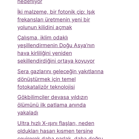
hedefliyor
İki malzeme, bir fotonik çip: Işık
frekansları üretmenin yeni bir
yolunun kilidini açmak
Çalışma, iklim odaklı
yeşillendirmenin Doğu Asya’nın
hava kirliliğini yeniden
şekillendirdiğini ortaya koyuyor
Sera gazlarını geleceğin yakıtlarına
dönüştürmek için temel
fotokatalizör teknolojisi
Gökbilimciler devasa yıldızın
ölümünü ilk patlama anında
yakaladı
Ultra hızlı X-ışını flaşları, neden
oldukları hasarı kısmen tersine
çevirerek daha parlak, daha doğru