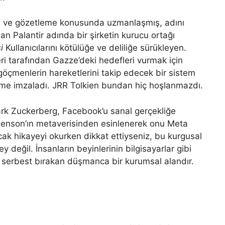
eri ve gözetleme konusunda uzmanlaşmış, adını
lan Palantir adında bir şirketin kurucu ortağı
i
Kullanıcılarını kötülüğe ve deliliğe sürükleyen.
eri tarafından Gazze’deki hedefleri vurmak için
li göçmenlerin hareketlerini takip edecek bir sistem
me imzaladı. JRR Tolkien bundan hiç hoşlanmazdı.
ark Zuckerberg, Facebook’u sanal gerçekliğe
enson’ın metaverisinden esinlenerek onu Meta
cak hikayeyi okurken dikkat ettiyseniz, bu kurgusal
 değil. İnsanların beyinlerinin bilgisayarlar gibi
ü serbest bırakan düşmanca bir kurumsal alandır.