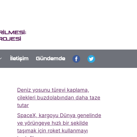
İLMESİ:
ROJESİ
İletişim
Gündemde
Deniz yosunu türevi kaplama,
çilekleri buzdolabından daha taze
tutar
SpaceX, kargoyu Dünya genelinde
ve yörüngeye hızlı bir şekilde
taşımak için roket kullanmayı