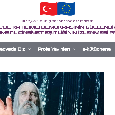
Bu proje Avrupa Birliği tarafından finanse edilmektedir.
E'DE KATILIMCI DEMOKRASİNİN GÜÇLENDİR
MSAL CİNSİYET EŞİTLİĞİNİN İZLENMESİ P
edyada Biz
Proje Yayınları
e-kütüphane