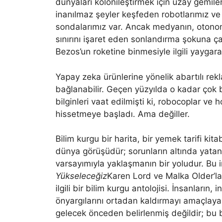
dünyaları kolonileştirmek için uzay gemiler
inanılmaz şeyler keşfeden robotlarımız ve 
sondalarımız var. Ancak medyanın, otono
sınırını işaret eden sonlandırma şokuna ça
Bezos’un roketine binmesiyle ilgili yayg
Yapay zeka ürünlerine yönelik abartılı r
bağlanabilir. Geçen yüzyılda o kadar çok 
bilginleri vaat edilmişti ki, robocoplar ve 
hissetmeye başladı. Ama değiller.
Bilim kurgu bir harita, bir yemek tarifi kit
dünya görüşüdür; sorunların altında yatan
varsayımıyla yaklaşmanın bir yoludur. Bu 
Yükseleceğiz
Karen Lord ve Malka Older’la 
ilgili bir bilim kurgu antolojisi. İnsanların
önyargılarını ortadan kaldırmayı amaçlaya
gelecek önceden belirlenmiş değildir; bu b