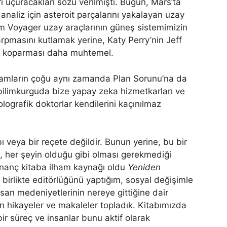
i uçuracakları sözü verilmişti. Bugün, Mars’ta
analiz için asteroit parçalarını yakalayan uzay
m Voyager uzay araçlarının güneş sistemimizin
rpmasını kutlamak yerine, Katy Perry’nin Jeff
ara koparması daha muhtemel.
eklamların çoğu aynı zamanda Plan Sorunu’na da
bilimkurguda bize yapay zeka hizmetkarları ve
holografik doktorlar kendilerini kaçınılmaz
abı veya bir reçete değildir. Bunun yerine, bu bir
, her şeyin olduğu gibi olması gerekmediği
inanç kitaba ilham kaynağı oldu
Yeniden
birlikte editörlüğünü yaptığım, sosyal değişimle
, insan medeniyetlerinin nereye gittiğine dair
n hikayeler ve makaleler topladık. Kitabımızda
ir süreç ve insanlar bunu aktif olarak