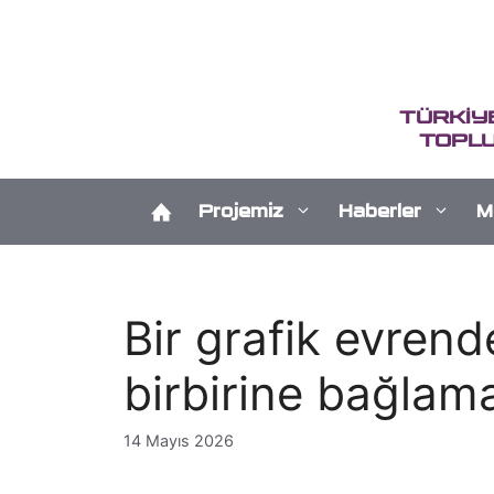
İçeriğe
atla
TÜRKİY
TOPLU
Projemiz
Haberler
M
Bir grafik evrend
birbirine bağlama
14 Mayıs 2026