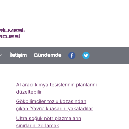
İLMESİ:
ROJESİ
İletişim
Gündemde
AI aracı kimya tesislerinin planlarını
düzeltebilir
Gökbilimciler tozlu kozasından
çıkan ‘Yavru’ kuasarını yakaladılar
Ultra soğuk nötr plazmaların
sınırlarını zorlamak