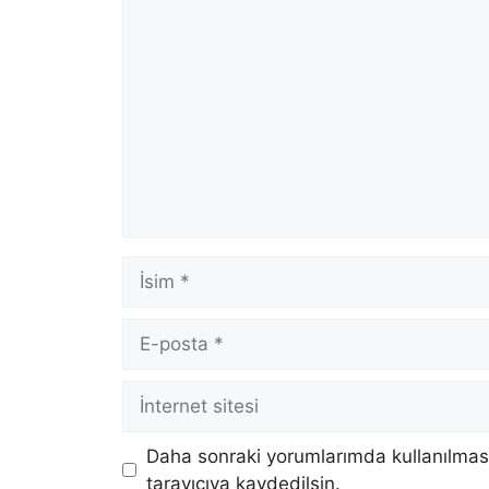
Yorum
İsim
E-
posta
İnternet
sitesi
Daha sonraki yorumlarımda kullanılması
tarayıcıya kaydedilsin.