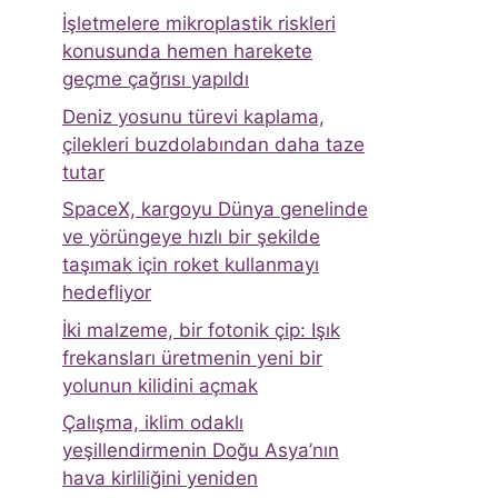
İşletmelere mikroplastik riskleri
konusunda hemen harekete
geçme çağrısı yapıldı
Deniz yosunu türevi kaplama,
çilekleri buzdolabından daha taze
tutar
SpaceX, kargoyu Dünya genelinde
ve yörüngeye hızlı bir şekilde
taşımak için roket kullanmayı
hedefliyor
İki malzeme, bir fotonik çip: Işık
frekansları üretmenin yeni bir
yolunun kilidini açmak
Çalışma, iklim odaklı
yeşillendirmenin Doğu Asya’nın
hava kirliliğini yeniden