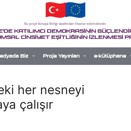
Bu proje Avrupa Birliği tarafından finanse edilmektedir.
E'DE KATILIMCI DEMOKRASİNİN GÜÇLENDİR
MSAL CİNSİYET EŞİTLİĞİNİN İZLENMESİ P
edyada Biz
Proje Yayınları
e-kütüphane
eki her nesneyi
ya çalışır