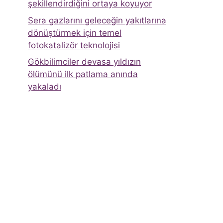
şekillendirdiğini ortaya koyuyor
Sera gazlarını geleceğin yakıtlarına
dönüştürmek için temel
fotokatalizör teknolojisi
Gökbilimciler devasa yıldızın
ölümünü ilk patlama anında
yakaladı