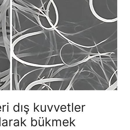
eri dış kuvvetler
larak bükmek