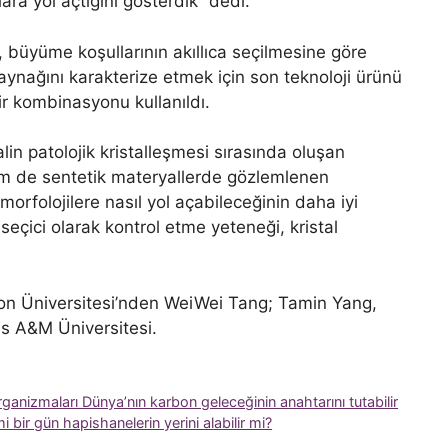
ra yol açtığını gösterdik” dedi.
, büyüme koşullarının akıllıca seçilmesine göre
aynağını karakterize etmek için son teknoloji ürünü
ir kombinasyonu kullanıldı.
lin patolojik kristalleşmesi sırasında oluşan
em de sentetik materyallerde gözlemlenen
rfolojilere nasıl yol açabileceğinin daha iyi
 seçici olarak kontrol etme yeteneği, kristal
ton Üniversitesi’nden WeiWei Tang; Tamin Yang,
as A&M Üniversitesi.
anizmaları Dünya’nın karbon geleceğinin anahtarını tutabilir
i bir gün hapishanelerin yerini alabilir mi?