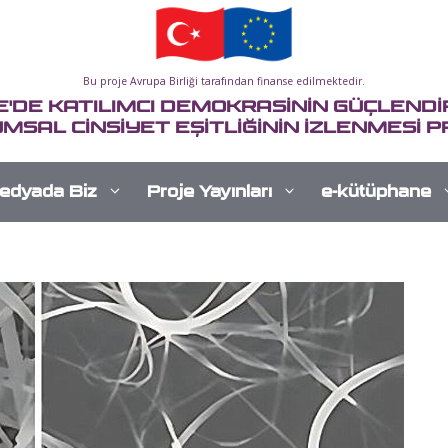
Bu proje Avrupa Birliği tarafından finanse edilmektedir.
E'DE KATILIMCI DEMOKRASİNİN GÜÇLENDİR
MSAL CİNSİYET EŞİTLİĞİNİN İZLENMESİ P
edyada Biz
Proje Yayınları
e-kütüphane