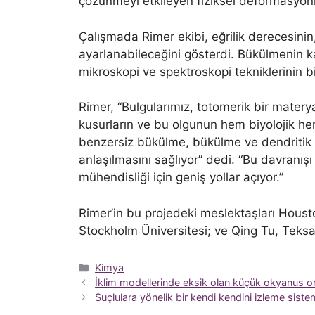
çözünmeyi etkileyen fiziksel deformasyonla
Çalışmada Rimer ekibi, eğrilik derecesinin
ayarlanabileceğini gösterdi. Bükülmenin k
mikroskopi ve spektroskopi tekniklerinin b
Rimer, “Bulgularımız, totomerik bir materya
kusurların ve bu olgunun hem biyolojik h
benzersiz bükülme, bükülme ve dendritik mo
anlaşılmasını sağlıyor” dedi. “Bu davranışı
mühendisliği için geniş yollar açıyor.”
Rimer’in bu projedeki meslektaşları Hous
Stockholm Üniversitesi; ve Qing Tu, Teks
Kategoriler
Kimya
İklim modellerinde eksik olan küçük okyanus org
Suçlulara yönelik bir kendi kendini izleme sistem