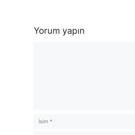
Yorum yapın
Yorum
İsim
E-