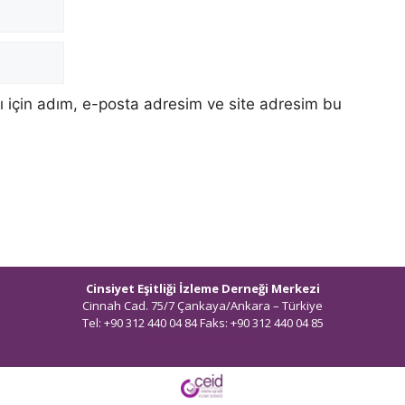
 için adım, e-posta adresim ve site adresim bu
Cinsiyet Eşitliği İzleme Derneği Merkezi
Cinnah Cad. 75/7 Çankaya/Ankara – Türkiye
Tel: +90 312 440 04 84 Faks: +90 312 440 04 85
bilgi@ceidizleme.org