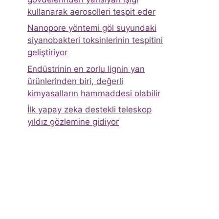
kullanarak aerosolleri tespit eder
Nanopore yöntemi göl suyundaki
siyanobakteri toksinlerinin tespitini
geliştiriyor
Endüstrinin en zorlu lignin yan
ürünlerinden biri, değerli
kimyasalların hammaddesi olabilir
İlk yapay zeka destekli teleskop
yıldız gözlemine gidiyor