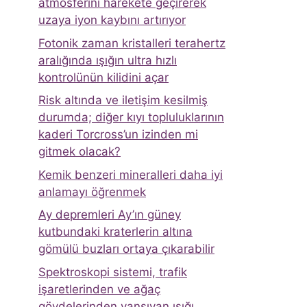
atmosferini harekete geçirerek
uzaya iyon kaybını artırıyor
Fotonik zaman kristalleri terahertz
aralığında ışığın ultra hızlı
kontrolünün kilidini açar
Risk altında ve iletişim kesilmiş
durumda; diğer kıyı topluluklarının
kaderi Torcross’un izinden mi
gitmek olacak?
Kemik benzeri mineralleri daha iyi
anlamayı öğrenmek
Ay depremleri Ay’ın güney
kutbundaki kraterlerin altına
gömülü buzları ortaya çıkarabilir
Spektroskopi sistemi, trafik
işaretlerinden ve ağaç
gövdelerinden yansıyan ışığı