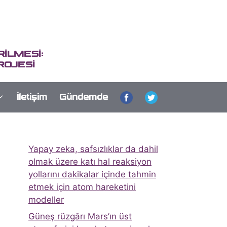
İLMESİ:
ROJESİ
İletişim
Gündemde
Yapay zeka, safsızlıklar da dahil
olmak üzere katı hal reaksiyon
yollarını dakikalar içinde tahmin
etmek için atom hareketini
modeller
Güneş rüzgârı Mars’ın üst