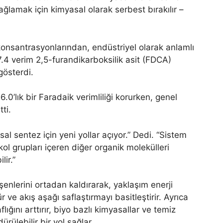
lamak için kimyasal olarak serbest bırakılır –
nsantrasyonlarından, endüstriyel olarak anlamlı
7.4 verim 2,5-furandikarboksilik asit (FDCA)
gösterdi.
’lık bir Faradaik verimliliği korurken, genel
ti.
l sentez için yeni yollar açıyor.” Dedi. “Sistem
ol grupları içeren diğer organik molekülleri
lir.”
şenlerini ortadan kaldırarak, yaklaşım enerji
r ve akış aşağı saflaştırmayı basitleştirir. Ayrıca
lığını arttırır, biyo bazlı kimyasallar ve temiz
ürülebilir bir yol sağlar.