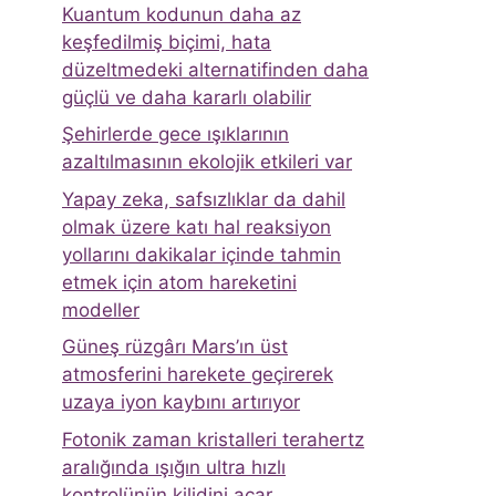
Kuantum kodunun daha az
keşfedilmiş biçimi, hata
düzeltmedeki alternatifinden daha
güçlü ve daha kararlı olabilir
Şehirlerde gece ışıklarının
azaltılmasının ekolojik etkileri var
Yapay zeka, safsızlıklar da dahil
olmak üzere katı hal reaksiyon
yollarını dakikalar içinde tahmin
etmek için atom hareketini
modeller
Güneş rüzgârı Mars’ın üst
atmosferini harekete geçirerek
uzaya iyon kaybını artırıyor
Fotonik zaman kristalleri terahertz
aralığında ışığın ultra hızlı
kontrolünün kilidini açar