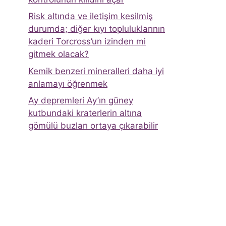
Risk altında ve iletişim kesilmiş
durumda; diğer kıyı topluluklarının
kaderi Torcross’un izinden mi
gitmek olacak?
Kemik benzeri mineralleri daha iyi
anlamayı öğrenmek
Ay depremleri Ay’ın güney
kutbundaki kraterlerin altına
gömülü buzları ortaya çıkarabilir