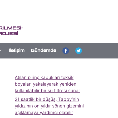
İLMESİ:
ROJESİ
İletişim
Gündemde
Atılan pirinç kabukları toksik
boyaları yakalayarak yeniden
kullanılabilir bir su filtresi sunar
21 saatlik bir düşüş, Tabby’nin
yıldızının on yıldır sönen gizemini
açıklamaya yardımcı olabilir