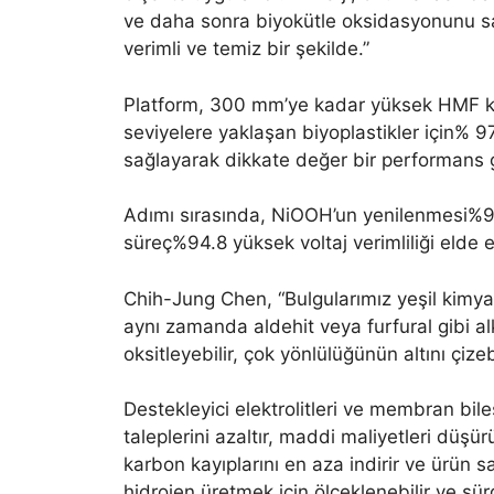
ve daha sonra biyokütle oksidasyonunu sağ
verimli ve temiz bir şekilde.”
Platform, 300 mm’ye kadar yüksek HMF ko
seviyelere yaklaşan biyoplastikler için% 9
sağlayarak dikkate değer bir performans 
Adımı sırasında, NiOOH’un yenilenmesi%96.0
süreç%94.8 yüksek voltaj verimliliği elde et
Chih-Jung Chen, “Bulgularımız yeşil kimyasa
aynı zamanda aldehit veya furfural gibi alk
oksitleyebilir, çok yönlülüğünün altını çizebi
Destekleyici elektrolitleri ve membran bile
taleplerini azaltır, maddi maliyetleri düşürü
karbon kayıplarını en aza indirir ve ürün saf
hidrojen üretmek için ölçeklenebilir ve sürd