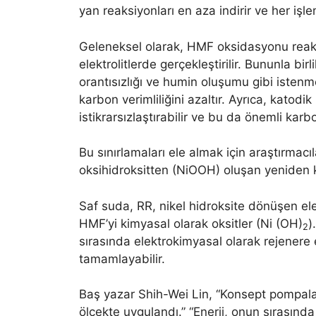
yan reaksiyonları en aza indirir ve her işl
Geleneksel olarak, HMF oksidasyonu reaksiy
elektrolitlerde gerçekleştirilir. Bununla bi
orantısızlığı ve humin oluşumu gibi istenme
karbon verimliliğini azaltır. Ayrıca, kato
istikrarsızlaştırabilir ve bu da önemli karb
Bu sınırlamaları ele almak için araştırmacıl
oksihidroksitten (NiOOH) oluşan yeniden kul
Saf suda, RR, nikel hidroksite dönüşen ele
HMF’yi kimyasal olarak oksitler (Ni (OH)
)
2
sırasında elektrokimyasal olarak rejenere
tamamlayabilir.
Baş yazar Shih-Wei Lin, “Konsept pompal
ölçekte uygulandı.” “Enerji, onun sırasınd