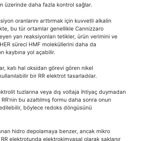
em üzerinde daha fazla kontrol sağlar.
on oranlarını arttırmak için kuvvetli alkalin
rlikte, bu tür ortamlar genellikle Cannizzaro
yen yan reaksiyonları tetikler, ürün verimini ve
dik HER süreci HMF moleküllerini daha da
on kaybına yol açabilir.
ar, katı hal oksidan görevi gören nikel
lanılabilir bir RR elektrot tasarladılar.
ktrolit tuzlarına veya dış voltaja ihtiyaç duymadan
. RR’nin bu azaltılmış formu daha sonra onun
 edilebilir, böylece redoks döngüsünü
anan hidro depolamaya benzer, ancak mikro
a RR elektrotunda elektrokimyasal olarak saklanır