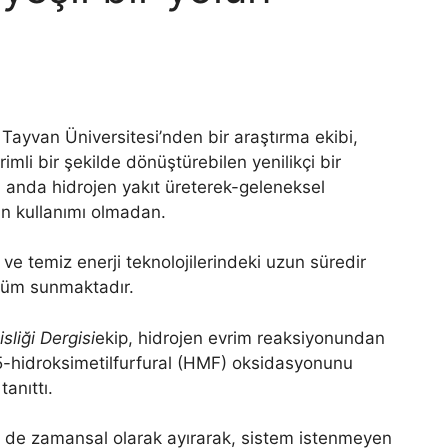
 Tayvan Üniversitesi’nden bir araştırma ekibi,
imli bir şekilde dönüştürebilen yenilikçi bir
nı anda hidrojen yakıt üreterek-geleneksel
ın kullanımı olmadan.
 ve temiz enerji teknolojilerindeki uzun süredir
züm sunmaktadır.
liği Dergisi
ekip, hidrojen evrim reaksiyonundan
 5-hidroksimetilfurfural (HMF) oksidasyonunu
tanıttı.
 de zamansal olarak ayırarak, sistem istenmeyen