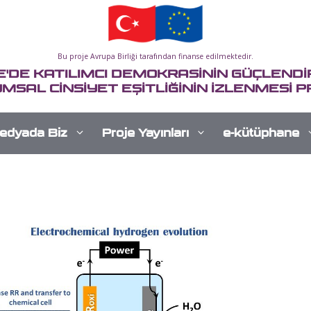
Bu proje Avrupa Birliği tarafından finanse edilmektedir.
E'DE KATILIMCI DEMOKRASİNİN GÜÇLENDİR
MSAL CİNSİYET EŞİTLİĞİNİN İZLENMESİ P
edyada Biz
Proje Yayınları
e-kütüphane