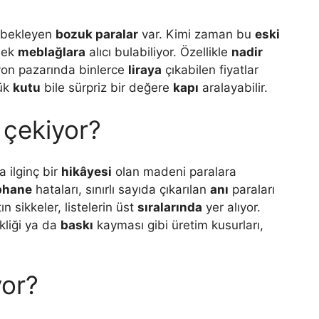
e bekleyen
bozuk paralar
var. Kimi zaman bu
eski
sek
meblağlara
alıcı bulabiliyor. Özellikle
nadir
yon pazarında binlerce
liraya
çıkabilen fiyatlar
çük
kutu
bile sürpriz bir değere
kapı
aralayabilir.
 çekiyor?
 ilginç bir
hikâyesi
olan madeni paralara
phane
hataları, sınırlı sayıda çıkarılan
anı
paraları
ın sikkeler, listelerin üst
sıralarında
yer alıyor.
ikliği ya da
baskı
kayması gibi üretim kusurları,
yor?