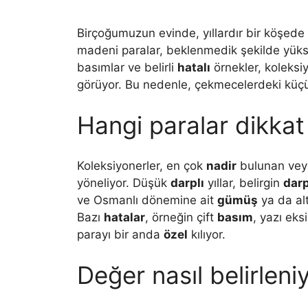
Birçoğumuzun evinde, yıllardır bir köşed
madeni paralar, beklenmedik şekilde yük
basımlar ve belirli
hatalı
örnekler, koleksi
görüyor. Bu nedenle, çekmecelerdeki kü
Hangi paralar dikkat
Koleksiyonerler, en çok
nadir
bulunan veya
yöneliyor. Düşük
darplı
yıllar, belirgin
dar
ve Osmanlı dönemine ait
gümüş
ya da alt
Bazı
hatalar
, örneğin çift
basım
, yazı eks
parayı bir anda
özel
kılıyor.
Değer nasıl belirleni