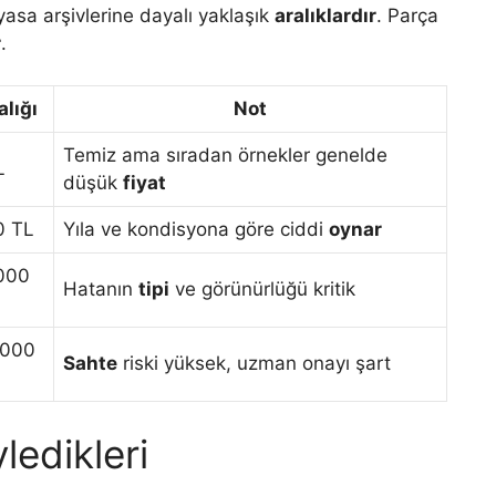
yasa arşivlerine dayalı yaklaşık
aralıklardır
. Parça
r
.
alığı
Not
Temiz ama sıradan örnekler genelde
L
düşük
fiyat
0 TL
Yıla ve kondisyona göre ciddi
oynar
.000
Hatanın
tipi
ve görünürlüğü kritik
.000
Sahte
riski yüksek, uzman onayı şart
ledikleri