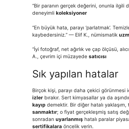
“Bir paranın gerçek değerini, onunla ilgili
deneyimli
koleksiyoner
“En büyük hata, parayı ‘parlatmak’. Temizle
kaybedersiniz.” — Elif K., nümismatik
uzm
“İyi fotoğraf, net ağırlık ve çap ölçüsü, alıc
A., çevrim içi müzayede
satıcısı
Sık yapılan hatalar
Birçok kişi, parayı daha çekici görünmesi 
izler
bırakır. Sert kimyasallar ya da aşındı
kayıp
demektir. Bir diğer hatalı yaklaşım, 
sanmaktır
; o fiyat gerçekleşmiş satış de
sonradan
uyarlanmış
hatalı paralar piya
sertifikalara
öncelik verin.