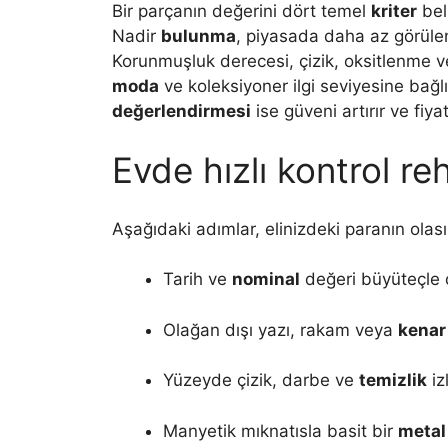
Bir parçanın değerini dört temel
kriter
beli
Nadir
bulunma
, piyasada daha az görülen 
Korunmuşluk derecesi, çizik, oksitlenme 
moda
ve koleksiyoner ilgi seviyesine bağl
değerlendirmesi
ise güveni artırır ve fiya
Evde hızlı kontrol re
Aşağıdaki adımlar, elinizdeki paranın olas
Tarih ve
nominal
değeri büyüteçle 
Olağan dışı yazı, rakam veya
kenar
Yüzeyde çizik, darbe ve
temizlik
iz
Manyetik mıknatısla basit bir
metal