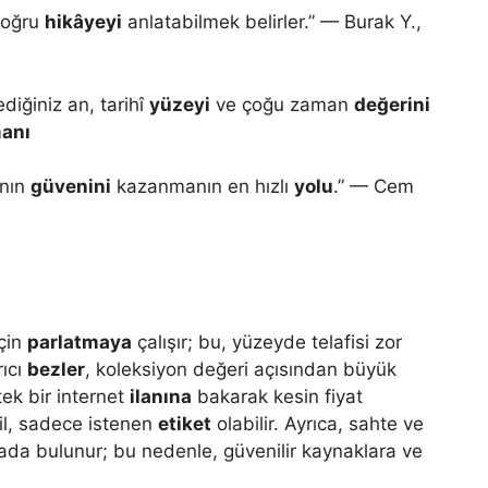
 doğru
hikâyeyi
anlatabilmek belirler.” — Burak Y.,
diğiniz an, tarihî
yüzeyi
ve çoğu zaman
değerini
anı
ının
güvenini
kazanmanın en hızlı
yolu
.” — Cem
için
parlatmaya
çalışır; bu, yüzeyde telafisi zor
rıcı
bezler
, koleksiyon değeri açısından büyük
tek bir internet
ilanına
bakarak kesin fiyat
ğil, sadece istenen
etiket
olabilir. Ayrıca, sahte ve
sada bulunur; bu nedenle, güvenilir kaynaklara ve