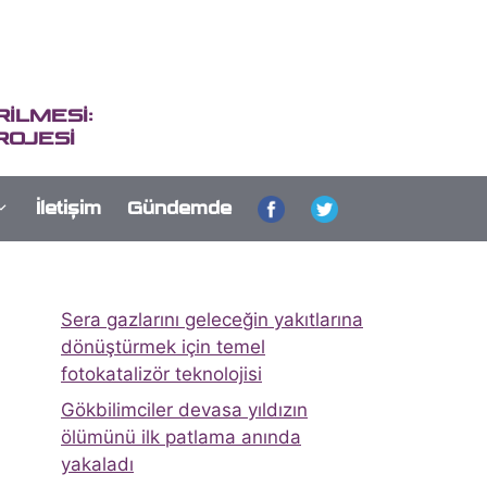
İLMESİ:
ROJESİ
İletişim
Gündemde
Sera gazlarını geleceğin yakıtlarına
dönüştürmek için temel
fotokatalizör teknolojisi
Gökbilimciler devasa yıldızın
ölümünü ilk patlama anında
yakaladı