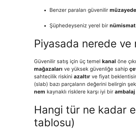
Benzer paraları güvenilir
müzayed
Şüphedeyseniz yerel bir
nümismat
Piyasada nerede ve na
Güvenilir satış için üç temel
kanal
öne çık
mağazaları
ve yüksek güvenliğe sahip
çe
sahtecilik riskini
azaltır
ve fiyat beklentisi
(slab) bazı parçaların değerini belirgin şe
nem
kaynaklı risklere karşı iyi bir
ambalaj
Hangi tür ne kadar e
tablosu)