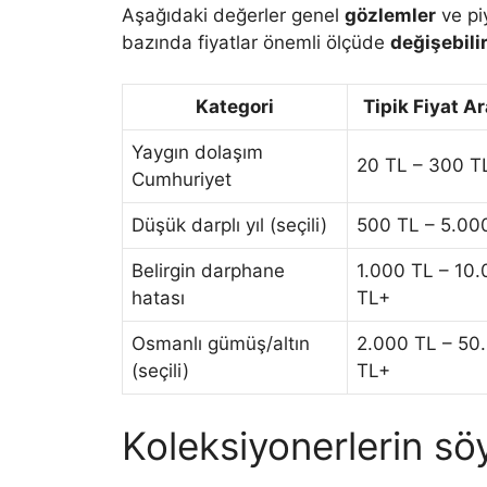
Aşağıdaki değerler genel
gözlemler
ve pi
bazında fiyatlar önemli ölçüde
değişebili
Kategori
Tipik Fiyat Ar
Yaygın dolaşım
20 TL – 300 T
Cumhuriyet
Düşük darplı yıl (seçili)
500 TL – 5.00
Belirgin darphane
1.000 TL – 10
hatası
TL+
Osmanlı gümüş/altın
2.000 TL – 50
(seçili)
TL+
Koleksiyonerlerin söy