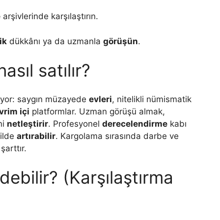
e
arşivlerinde karşılaştırın.
ik
dükkânı ya da uzmanla
görüşün
.
sıl satılır?
ıyor: saygın müzayede
evleri
, nitelikli nümismatik
vrim içi
platformlar. Uzman görüşü almak,
ni
netleştirir
. Profesyonel
derecelendirme
kabı
kilde
artırabilir
. Kargolama sırasında darbe ve
şarttır.
debilir? (Karşılaştırma