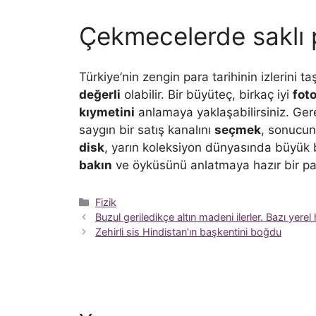
Çekmecelerde saklı 
Türkiye’nin zengin para tarihinin izlerini ta
değerli
olabilir. Bir büyüteç, birkaç iyi
fot
kıymetini
anlamaya yaklaşabilirsiniz. Ger
saygın bir satış kanalını
seçmek
, sonucun
disk
, yarın koleksiyon dünyasında büyük 
bakın
ve öyküsünü anlatmaya hazır bir p
Kategoriler
Fizik
Buzul geriledikçe altın madeni ilerler. Bazı yere
Zehirli sis Hindistan’ın başkentini boğdu