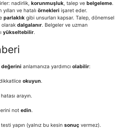
rler: nadirlik,
korunmuşluk
, talep ve
belgeleme
.
yılları ve hatalı
örnekleri
işaret eder.
ve
parlaklık
gibi unsurları kapsar. Talep, dönemsel
ı olarak
dalgalanır
. Belgeler ve uzman
tı
yükseltebilir
.
hberi
ı
değerini
anlamanıza yardımcı
olabilir
:
dikkatlice
okuyun
.
hatası arayın.
lerini not
edin
.
testi yapın (yalnız bu kesin
sonuç
vermez).