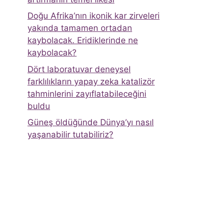
Doğu Afrika’nın ikonik kar zirveleri
yakında tamamen ortadan
kaybolacak. Eridiklerinde ne
kaybolacak?
Dört laboratuvar deneysel
farklılıkların yapay zeka katalizör
tahminlerini zayıflatabileceğini
buldu
Güneş öldüğünde Dünya’yı nasıl
yaşanabilir tutabiliriz?