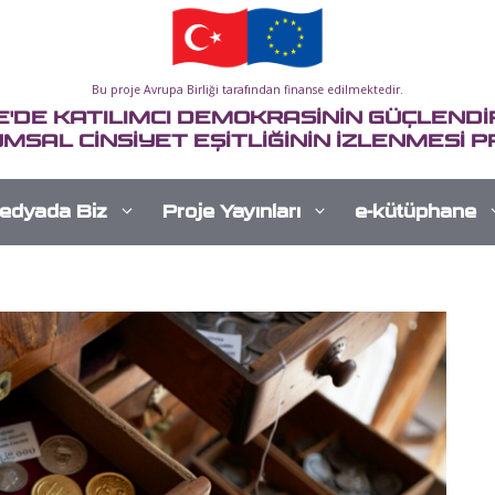
Bu proje Avrupa Birliği tarafından finanse edilmektedir.
E'DE KATILIMCI DEMOKRASİNİN GÜÇLENDİR
MSAL CİNSİYET EŞİTLİĞİNİN İZLENMESİ P
edyada Biz
Proje Yayınları
e-kütüphane