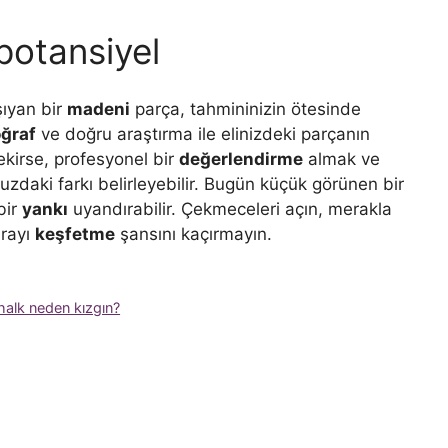
potansiyel
şıyan bir
madeni
parça, tahmininizin ötesinde
oğraf
ve doğru araştırma ile elinizdeki parçanın
ekirse, profesyonel bir
değerlendirme
almak ve
uzdaki farkı belirleyebilir. Bugün küçük görünen bir
bir
yankı
uyandırabilir. Çekmeceleri açın, merakla
arayı
keşfetme
şansını kaçırmayın.
l halk neden kızgın?