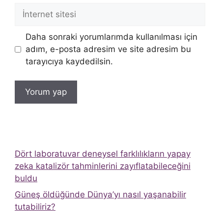
İnternet
sitesi
Daha sonraki yorumlarımda kullanılması için
adım, e-posta adresim ve site adresim bu
tarayıcıya kaydedilsin.
Dört laboratuvar deneysel farklılıkların yapay
zeka katalizör tahminlerini zayıflatabileceğini
buldu
Güneş öldüğünde Dünya’yı nasıl yaşanabilir
tutabiliriz?