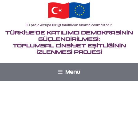
İçeriğe
atla
Bu proje Avrupa Birliği tarafından finanse edilmektedir.
TÜRKİYE'DE KATILIMCI DEMOKRASİNİN
GÜÇLENDİRİLMESİ:
TOPLUMSAL CİNSİYET EŞİTLİĞİNİN
İZLENMESİ PROJESİ
Menu