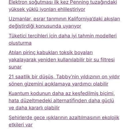
Elektron soğutması ilk kez Penning tuzağındaki
yüksek yüklü iyonları ehlileştiriyor
Uzmanlar, esrar tarımının Kaliforniya’daki akışları
değiştirdiği konusunda uyarıyor
Tüketici tercihleri ​​için daha iyi tahmin modelleri
oluşturma
Atılan pirinç kabukları toksik boyaları
yakalayarak yeniden kullanılabilir bir su filtresi
sunar
21 saatlik bir düşüş, Tabby’nin yıldızının on yıldır
sönen gizemini açıklamaya yardımcı olabilir
Kuantum kodunun daha az keşfedilmiş biçimi,
hata düzeltmedeki alternatifinden daha güçlü
ve daha kararlı olabilir
Şehirlerde gece ışıklarının azaltılmasının ekolojik
etkileri var