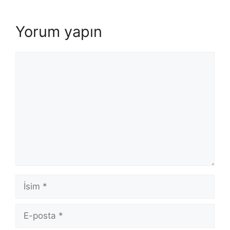
Yorum yapın
Yorum
İsim
E-
posta