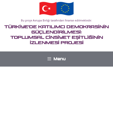
İçeriğe
atla
Bu proje Avrupa Birliği tarafından finanse edilmektedir.
TÜRKİYE'DE KATILIMCI DEMOKRASİNİN
GÜÇLENDİRİLMESİ:
TOPLUMSAL CİNSİYET EŞİTLİĞİNİN
İZLENMESİ PROJESİ
Menu