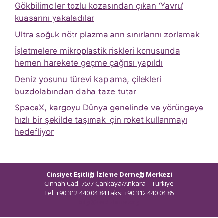
Gökbilimciler tozlu kozasından çıkan ‘Yavru’
kuasarını yakaladılar
Ultra soğuk nötr plazmaların sınırlarını zorlamak
İşletmelere mikroplastik riskleri konusunda
hemen harekete geçme çağrısı yapıldı
Deniz yosunu türevi kaplama, çilekleri
buzdolabından daha taze tutar
SpaceX, kargoyu Dünya genelinde ve yörüngeye
hızlı bir şekilde taşımak için roket kullanmayı
hedefliyor
Cinsiyet Eşitliği İzleme Derneği Merkezi
Cinnah Cad. 75/7 Çankaya/Ankara – Türkiye
Tel: +90 312 440 04 84 Faks: +90 312 440 04 85
bilgi@ceidizleme.org