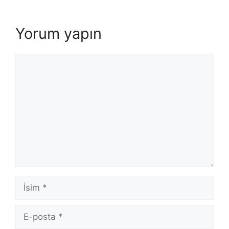
Yorum yapın
Yorum
İsim
E-
posta