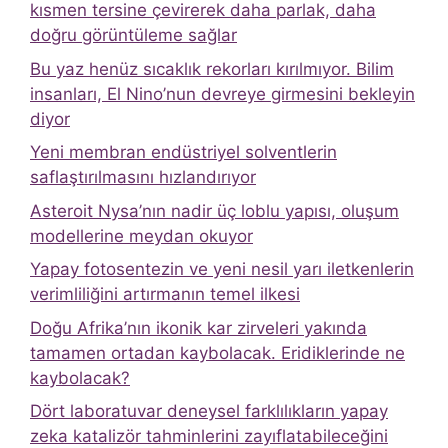
kısmen tersine çevirerek daha parlak, daha
doğru görüntüleme sağlar
Bu yaz henüz sıcaklık rekorları kırılmıyor. Bilim
insanları, El Nino’nun devreye girmesini bekleyin
diyor
Yeni membran endüstriyel solventlerin
saflaştırılmasını hızlandırıyor
Asteroit Nysa’nın nadir üç loblu yapısı, oluşum
modellerine meydan okuyor
Yapay fotosentezin ve yeni nesil yarı iletkenlerin
verimliliğini artırmanın temel ilkesi
Doğu Afrika’nın ikonik kar zirveleri yakında
tamamen ortadan kaybolacak. Eridiklerinde ne
kaybolacak?
Dört laboratuvar deneysel farklılıkların yapay
zeka katalizör tahminlerini zayıflatabileceğini