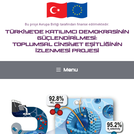
İçeriğe
atla
Bu proje Avrupa Birliği tarafından finanse edilmektedir.
TÜRKİYE'DE KATILIMCI DEMOKRASİNİN
GÜÇLENDİRİLMESİ:
TOPLUMSAL CİNSİYET EŞİTLİĞİNİN
İZLENMESİ PROJESİ
Menu