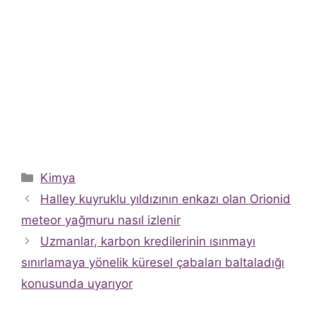
Kategoriler
Kimya
Halley kuyruklu yıldızının enkazı olan Orionid
meteor yağmuru nasıl izlenir
Uzmanlar, karbon kredilerinin ısınmayı
sınırlamaya yönelik küresel çabaları baltaladığı
konusunda uyarıyor