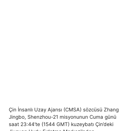
Çin İnsanlı Uzay Ajansı (CMSA) sözcüsü Zhang
Jingbo, Shenzhou-21 misyonunun Cuma günü
saat 23:44’te (1544 GMT) kuzeybatı Çin’deki