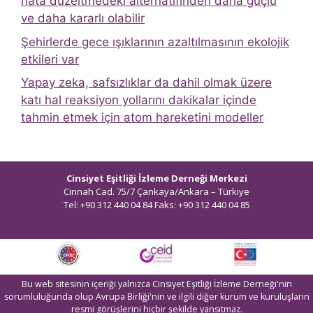
hata düzeltmedeki alternatifinden daha güçlü
ve daha kararlı olabilir
Şehirlerde gece ışıklarının azaltılmasının ekolojik
etkileri var
Yapay zeka, safsızlıklar da dahil olmak üzere
katı hal reaksiyon yollarını dakikalar içinde
tahmin etmek için atom hareketini modeller
Cinsiyet Eşitliği İzleme Derneği Merkezi
Cinnah Cad. 75/7 Çankaya/Ankara – Türkiye
Tel: +90 312 440 04 84 Faks: +90 312 440 04 85
bilgi@ceidizleme.org
Bu web sitesinin içeriği yalnızca Cinsiyet Eşitliği İzleme Derneği'nin
sorumluluğunda olup Avrupa Birliği'nin ve ilgili diğer kurum ve kuruluşların
resmi görüşlerini hiçbir şekilde yansıtmaz.