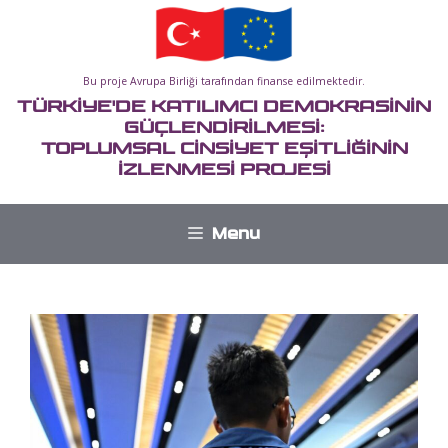
İçeriğe
atla
Bu proje Avrupa Birliği tarafından finanse edilmektedir.
TÜRKİYE'DE KATILIMCI DEMOKRASİNİN
GÜÇLENDİRİLMESİ:
TOPLUMSAL CİNSİYET EŞİTLİĞİNİN
İZLENMESİ PROJESİ
Menu