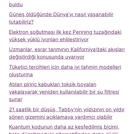
buldu
Güneş öldüğünde Dünya’yı nasıl yaşanabilir
tutabiliriz?
Elektron soğutması ilk kez Penning tuzağındaki
yüksek yüklü iyonları ehlileştiriyor
Uzmanlar, esrar tarımının Kaliforniya’daki akışları
değiştirdiği konusunda uyarıyor
Tüketici tercihleri ​​için daha iyi tahmin modelleri
oluşturma
Atılan pirinç kabukları toksik boyaları
yakalayarak yeniden kullanılabilir bir su filtresi
sunar
21 saatlik bir düşüş, Tabby’nin yıldızının on yıldır
sönen gizemini açıklamaya yardımcı olabilir
Kuantum kodunun daha az keşfedilmiş biçimi,