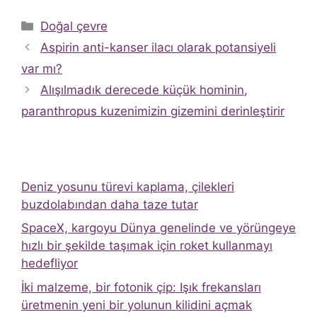
Kategoriler
Doğal çevre
Aspirin anti-kanser ilacı olarak potansiyeli
var mı?
Alışılmadık derecede küçük hominin,
paranthropus kuzenimizin gizemini derinleştirir
Deniz yosunu türevi kaplama, çilekleri
buzdolabından daha taze tutar
SpaceX, kargoyu Dünya genelinde ve yörüngeye
hızlı bir şekilde taşımak için roket kullanmayı
hedefliyor
İki malzeme, bir fotonik çip: Işık frekansları
üretmenin yeni bir yolunun kilidini açmak