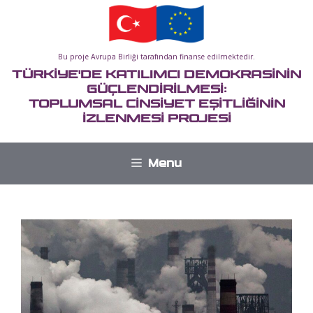
İçeriğe
atla
Bu proje Avrupa Birliği tarafından finanse edilmektedir.
TÜRKİYE'DE KATILIMCI DEMOKRASİNİN
GÜÇLENDİRİLMESİ:
TOPLUMSAL CİNSİYET EŞİTLİĞİNİN
İZLENMESİ PROJESİ
Menu