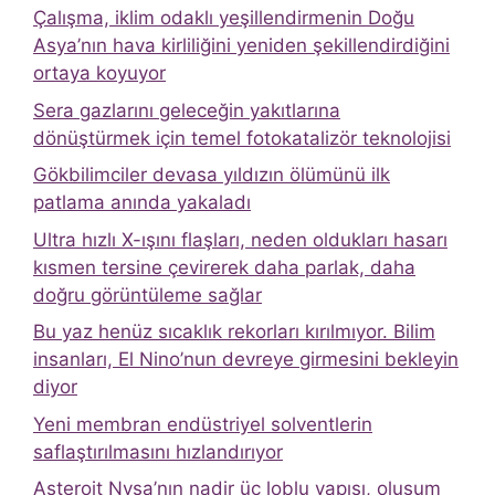
Çalışma, iklim odaklı yeşillendirmenin Doğu
Asya’nın hava kirliliğini yeniden şekillendirdiğini
ortaya koyuyor
Sera gazlarını geleceğin yakıtlarına
dönüştürmek için temel fotokatalizör teknolojisi
Gökbilimciler devasa yıldızın ölümünü ilk
patlama anında yakaladı
Ultra hızlı X-ışını flaşları, neden oldukları hasarı
kısmen tersine çevirerek daha parlak, daha
doğru görüntüleme sağlar
Bu yaz henüz sıcaklık rekorları kırılmıyor. Bilim
insanları, El Nino’nun devreye girmesini bekleyin
diyor
Yeni membran endüstriyel solventlerin
saflaştırılmasını hızlandırıyor
Asteroit Nysa’nın nadir üç loblu yapısı, oluşum