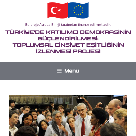
İçeriğe
atla
Bu proje Avrupa Birliği tarafından finanse edilmektedir.
TÜRKİYE'DE KATILIMCI DEMOKRASİNİN
GÜÇLENDİRİLMESİ:
TOPLUMSAL CİNSİYET EŞİTLİĞİNİN
İZLENMESİ PROJESİ
Menu