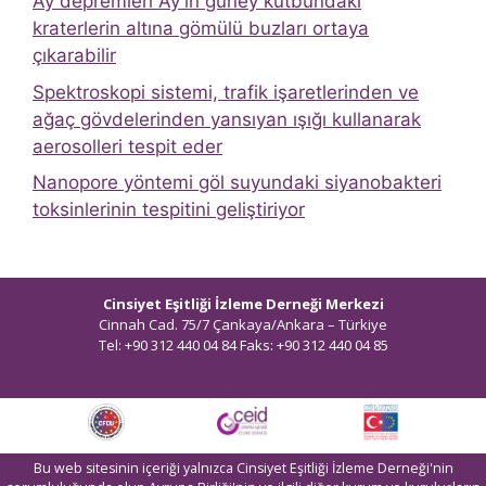
Ay depremleri Ay’ın güney kutbundaki
kraterlerin altına gömülü buzları ortaya
çıkarabilir
Spektroskopi sistemi, trafik işaretlerinden ve
ağaç gövdelerinden yansıyan ışığı kullanarak
aerosolleri tespit eder
Nanopore yöntemi göl suyundaki siyanobakteri
toksinlerinin tespitini geliştiriyor
Cinsiyet Eşitliği İzleme Derneği Merkezi
Cinnah Cad. 75/7 Çankaya/Ankara – Türkiye
Tel: +90 312 440 04 84 Faks: +90 312 440 04 85
bilgi@ceidizleme.org
Bu web sitesinin içeriği yalnızca Cinsiyet Eşitliği İzleme Derneği'nin