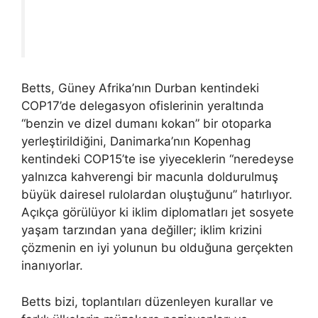
Betts, Güney Afrika’nın Durban kentindeki
COP17’de delegasyon ofislerinin yeraltında
“benzin ve dizel dumanı kokan” bir otoparka
yerleştirildiğini, Danimarka’nın Kopenhag
kentindeki COP15’te ise yiyeceklerin “neredeyse
yalnızca kahverengi bir macunla doldurulmuş
büyük dairesel rulolardan oluştuğunu” hatırlıyor.
Açıkça görülüyor ki iklim diplomatları jet sosyete
yaşam tarzından yana değiller; iklim krizini
çözmenin en iyi yolunun bu olduğuna gerçekten
inanıyorlar.
Betts bizi, toplantıları düzenleyen kurallar ve