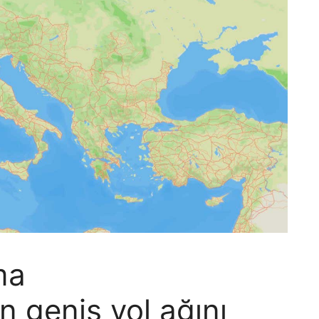
ma
n geniş yol ağını