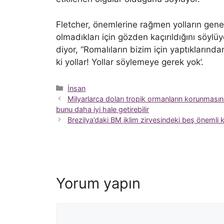
Fletcher, önemlerine rağmen yolların genell
olmadıkları için gözden kaçırıldığını söyl
diyor, “Romalıların bizim için yaptıklarında
ki yollar! Yollar söylemeye gerek yok’.
Kategoriler
İnsan
Milyarlarca doları tropik ormanların korunmasın
bunu daha iyi hale getirebilir
Brezilya’daki BM iklim zirvesindeki beş önemli
Yorum yapın
Yorum