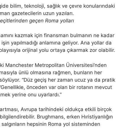
eçitlerinden geçen Roma yolları
mamını kazmak için finansman bulmanın ne kadar
 işin yapılmadığı anlamına geliyor. Ana yollar da
layısıyla orijinal yolu ortaya çıkarmak zor olabilir.
taki Manchester Metropolitan Üniversitesi’nden
lmasıyla ünlü olmasına rağmen, bunların her
öylüyor. “Düz geçiş her zaman ucuz ya da pratik
. “Genellikle, önceden var olan bir rotanın mevcut
tmek yerine onu uyarlardı.”
n artması, Avrupa tarihindeki oldukça etkili birçok
 bilgilendirebilir. Brughmans, erken Hıristiyanlığın
ki salgınların hepsinin Roma yol sisteminden