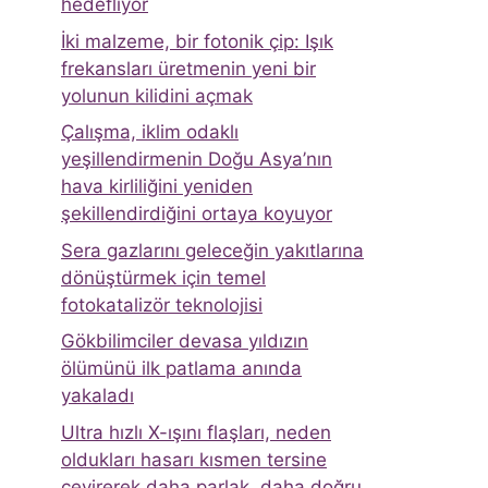
hedefliyor
İki malzeme, bir fotonik çip: Işık
frekansları üretmenin yeni bir
yolunun kilidini açmak
Çalışma, iklim odaklı
yeşillendirmenin Doğu Asya’nın
hava kirliliğini yeniden
şekillendirdiğini ortaya koyuyor
Sera gazlarını geleceğin yakıtlarına
dönüştürmek için temel
fotokatalizör teknolojisi
Gökbilimciler devasa yıldızın
ölümünü ilk patlama anında
yakaladı
Ultra hızlı X-ışını flaşları, neden
oldukları hasarı kısmen tersine
çevirerek daha parlak, daha doğru