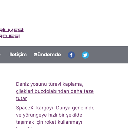
İLMESİ:
ROJESİ
İletişim
Gündemde
Deniz yosunu türevi kaplama,
çilekleri buzdolabından daha taze
tutar
SpaceX, kargoyu Dünya genelinde
ve yörüngeye hızlı bir şekilde
taşımak için roket kullanmayı