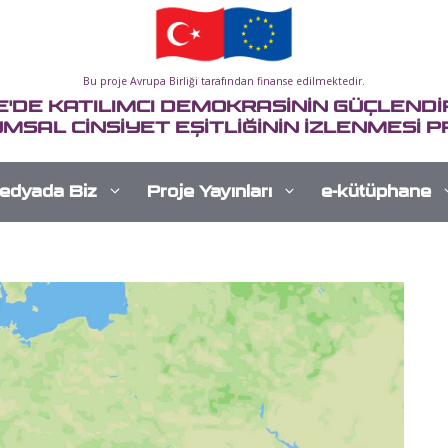
Bu proje Avrupa Birliği tarafından finanse edilmektedir.
E'DE KATILIMCI DEMOKRASİNİN GÜÇLENDİR
MSAL CİNSİYET EŞİTLİĞİNİN İZLENMESİ P
edyada Biz
Proje Yayınları
e-kütüphane