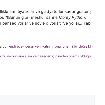
ikle amfitiyatrolar ve gladyatörler kadar gösterişli
üyor. “(Bunun gibi) meşhur sahne
Monty Python
,”
n bahsediyorlar ve şöyle diyorlar: ‘Ve yollar… Tabii
a yönlendirecek cesur yeni yatırım fonu; önemli bir değişiklik
 konu ve bunların sizin ve gezegen için neden önemli olduğu