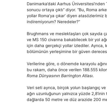
Danimarka’daki Aarhus Üniversitesi’nden 
sonucu ortaya çıktı” diyor. “Bu, Roma arke
yollar Roma’ya çıkar’ diyen atasözlerimiz 
indiremiyorum? Neredeler?”
Brughmans ve meslektaşları çok sayıda çalı
ve MS 150 civarına bakabilecek bir yol ağı
için daha gerçekçi yollar izlediler. Ayrıca,
bölümünün yerleşimine bir güven derecesi 
Verilerine göre, o dönemde karayolu ağını
bu rakam, daha önce verilen 188.555 kilo
Roma Dünyasının Barrington Atlası
.
Veri seti ayrıca, birçok yolun başlangıç ​​v
ağın uzunluğunun yalnızca yüzde 2,8’inin 
dağlarda 50 metre ve düz arazide 200 me