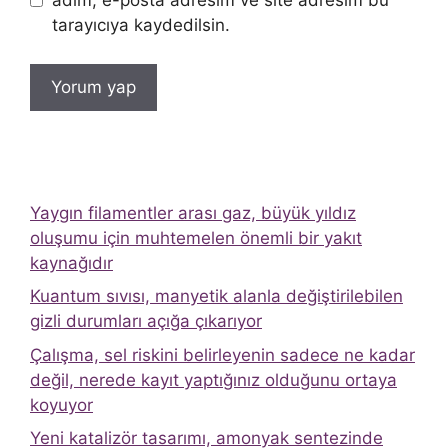
adım, e-posta adresim ve site adresim bu
tarayıcıya kaydedilsin.
Yaygın filamentler arası gaz, büyük yıldız
oluşumu için muhtemelen önemli bir yakıt
kaynağıdır
Kuantum sıvısı, manyetik alanla değiştirilebilen
gizli durumları açığa çıkarıyor
Çalışma, sel riskini belirleyenin sadece ne kadar
değil, nerede kayıt yaptığınız olduğunu ortaya
koyuyor
Yeni katalizör tasarımı, amonyak sentezinde