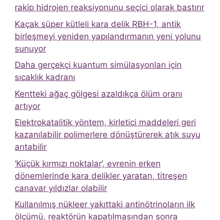
rakip hidrojen reaksiyonunu seçici olarak bastırır
Kaçak süper kütleli kara delik RBH-1, antik
birleşmeyi yeniden yapılandırmanın yeni yolunu
sunuyor
Daha gerçekçi kuantum simülasyonları için
sıcaklık kadranı
Kentteki ağaç gölgesi azaldıkça ölüm oranı
artıyor
Elektrokatalitik yöntem, kirletici maddeleri geri
kazanılabilir polimerlere dönüştürerek atık suyu
arıtabilir
‘Küçük kırmızı noktalar’, evrenin erken
dönemlerinde kara delikler yaratan, titreşen
canavar yıldızlar olabilir
Kullanılmış nükleer yakıttaki antinötrinoların ilk
ölçümü, reaktörün kapatılmasından sonra