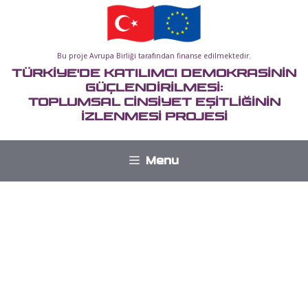
İçeriğe
atla
Bu proje Avrupa Birliği tarafından finanse edilmektedir.
TÜRKİYE'DE KATILIMCI DEMOKRASİNİN
GÜÇLENDİRİLMESİ:
TOPLUMSAL CİNSİYET EŞİTLİĞİNİN
İZLENMESİ PROJESİ
Menu