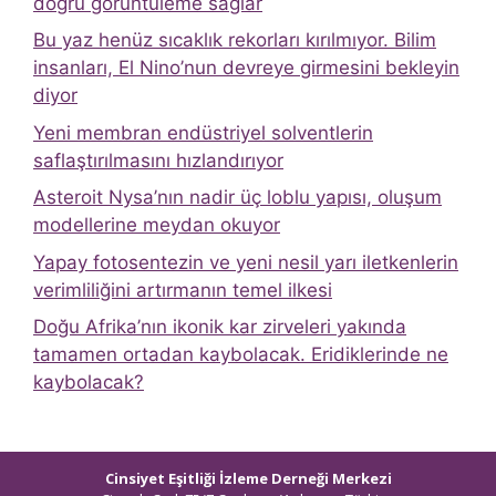
doğru görüntüleme sağlar
Bu yaz henüz sıcaklık rekorları kırılmıyor. Bilim
insanları, El Nino’nun devreye girmesini bekleyin
diyor
Yeni membran endüstriyel solventlerin
saflaştırılmasını hızlandırıyor
Asteroit Nysa’nın nadir üç loblu yapısı, oluşum
modellerine meydan okuyor
Yapay fotosentezin ve yeni nesil yarı iletkenlerin
verimliliğini artırmanın temel ilkesi
Doğu Afrika’nın ikonik kar zirveleri yakında
tamamen ortadan kaybolacak. Eridiklerinde ne
kaybolacak?
Cinsiyet Eşitliği İzleme Derneği Merkezi