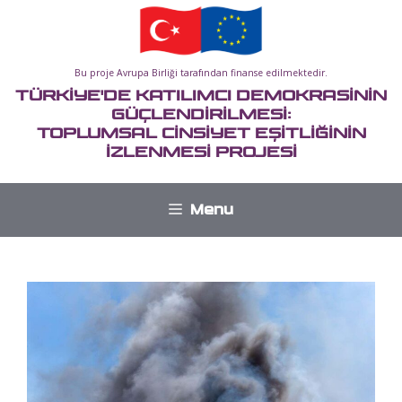
İçeriğe
atla
Bu proje Avrupa Birliği tarafından finanse edilmektedir.
TÜRKİYE'DE KATILIMCI DEMOKRASİNİN
GÜÇLENDİRİLMESİ:
TOPLUMSAL CİNSİYET EŞİTLİĞİNİN
İZLENMESİ PROJESİ
Menu