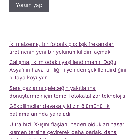
İki malzeme, bir fotonik çip: Işık frekansları
üretmenin yeni bir yolunun kilidini açmak
Çalışma, iklim odaklı yeşillendirmenin Doğu
Asya’nın hava kirliliğini yeniden şekillendirdiğini
ortaya koyuyor
Sera gazlarını geleceğin yakıtlarına
dönüştürmek için temel fotokatalizör teknolojisi
Gökbilimciler devasa yıldızın ölümünü ilk
patlama anında yakaladı
Ultra hızlı X-ışını flaşları, neden oldukları hasarı
kısmen tersine çevirerek daha parlak, daha