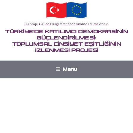
İçeriğe
atla
Bu proje Avrupa Birliği tarafından finanse edilmektedir.
TÜRKİYE'DE KATILIMCI DEMOKRASİNİN
GÜÇLENDİRİLMESİ:
TOPLUMSAL CİNSİYET EŞİTLİĞİNİN
İZLENMESİ PROJESİ
Menu