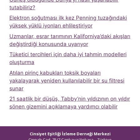
tutabiliriz?
Elektron soğutması ilk kez Penning tuzağındaki
yüksek yüklü iyonları ehlileştiriyor
Uzmanlar, esrar tarımının Kaliforniya’daki akışları
değiştirdiği konusunda uyarıyor
Tüketici tercihleri ​​için daha iyi tahmin modelleri
oluşturma
Atılan pirinç kabukları toksik boyaları
yakalayarak yeniden kullanılabilir bir su filtresi
sunar
21 saatlik bir düşüş, Tabby’nin yıldızının on yıldır
sönen gizemini açıklamaya yardımcı olabilir
Cinsiyet Eşitliği İzleme Derneği Merkezi
Cinnah Cad. 75/7 Çankaya/Ankara – Türkiye