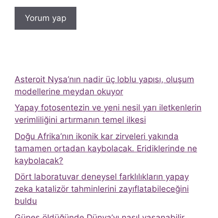
Asteroit Nysa’nın nadir üç loblu yapısı, oluşum
modellerine meydan okuyor
Yapay fotosentezin ve yeni nesil yarı iletkenlerin
verimliliğini artırmanın temel ilkesi
Doğu Afrika’nın ikonik kar zirveleri yakında
tamamen ortadan kaybolacak. Eridiklerinde ne
kaybolacak?
Dört laboratuvar deneysel farklılıkların yapay
zeka katalizör tahminlerini zayıflatabileceğini
buldu
Güneş öldüğünde Dünya’yı nasıl yaşanabilir