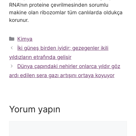
RNA’nın proteine ​​çevrilmesinden sorumlu
makine olan ribozomlar tüm canlılarda oldukça
korunur.
Kategoriler
Kimya
İki güneş birden iyidir; gezegenler ikili
yıldızların etrafında gelişir
Dünya çapındaki nehirler onlarca yıldır göz
ardı edilen sera gazı artışını ortaya koyuyor
Yorum yapın
Yorum