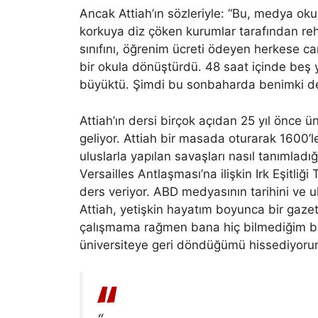
Ancak Attiah’ın sözleriyle: “Bu, medya okury
korkuya diz çöken kurumlar tarafından reh
sınıfını, öğrenim ücreti ödeyen herkese can
bir okula dönüştürdü. 48 saat içinde beş 
büyüktü. Şimdi bu sonbaharda benimki de 
Attiah’ın dersi birçok açıdan 25 yıl önce üni
geliyor. Attiah bir masada oturarak 1600’
uluslarla yapılan savaşları nasıl tanımla
Versailles Antlaşması’na ilişkin Irk Eşitliğ
ders veriyor. ABD medyasının tarihini ve ulus
Attiah, yetişkin hayatım boyunca bir gazet
çalışmama rağmen bana hiç bilmediğim bi
üniversiteye geri döndüğümü hissediyoru