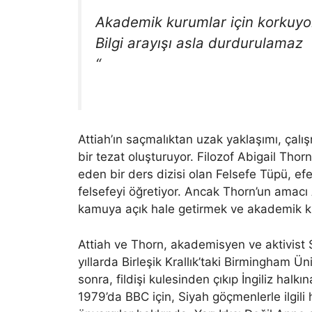
“
Akademik kurumlar için korkuyor
Bilgi arayışı asla durdurulamaz
“
Attiah’ın saçmalıktan uzak yaklaşımı, çalış
bir tezat oluşturuyor. Filozof Abigail Th
eden bir ders dizisi olan Felsefe Tüpü, ef
felsefeyi öğretiyor. Ancak Thorn’un amacı
kamuya açık hale getirmek ve akademik kıs
Attiah ve Thorn, akademisyen ve aktivist St
yıllarda Birleşik Krallık’taki Birmingham Ün
sonra, fildişi kulesinden çıkıp İngiliz halk
1979’da BBC için, Siyah göçmenlerle ilgili