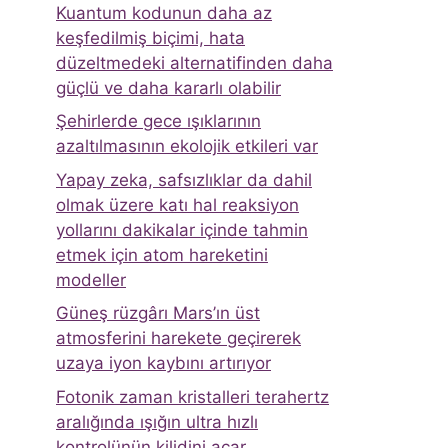
Kuantum kodunun daha az
keşfedilmiş biçimi, hata
düzeltmedeki alternatifinden daha
güçlü ve daha kararlı olabilir
Şehirlerde gece ışıklarının
azaltılmasının ekolojik etkileri var
Yapay zeka, safsızlıklar da dahil
olmak üzere katı hal reaksiyon
yollarını dakikalar içinde tahmin
etmek için atom hareketini
modeller
Güneş rüzgârı Mars’ın üst
atmosferini harekete geçirerek
uzaya iyon kaybını artırıyor
Fotonik zaman kristalleri terahertz
aralığında ışığın ultra hızlı
kontrolünün kilidini açar