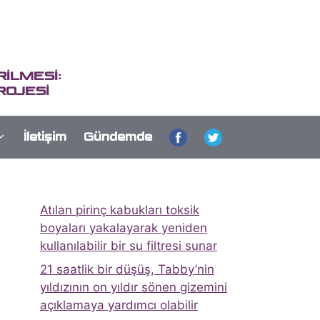
İLMESİ:
ROJESİ
İletişim
Gündemde
Atılan pirinç kabukları toksik
boyaları yakalayarak yeniden
kullanılabilir bir su filtresi sunar
21 saatlik bir düşüş, Tabby’nin
yıldızının on yıldır sönen gizemini
açıklamaya yardımcı olabilir