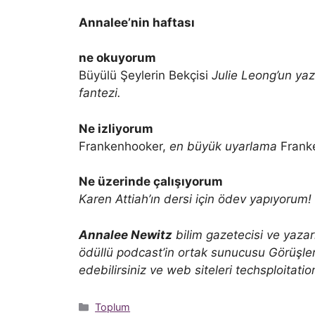
Annalee’nin haftası
ne okuyorum
Büyülü Şeylerin Bekçisi
Julie Leong’un yaz
fantezi.
Ne izliyorum
Frankenhooker,
en büyük uyarlama
Frank
Ne üzerinde çalışıyorum
Karen Attiah’ın dersi için ödev yapıyorum!
Annalee Newitz
bilim gazetecisi ve yazarı
ödüllü podcast’in ortak sunucusu
Görüşle
edebilirsiniz ve web siteleri techsploitati
Kategoriler
Toplum