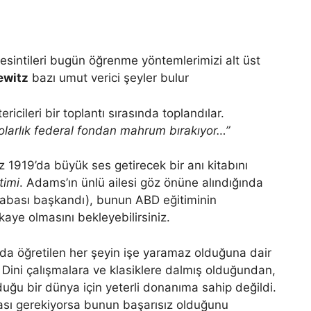
esintileri bugün öğrenme yöntemlerimizi alt üst
ewitz
bazı umut verici şeyler bulur
dolarlık federal fondan mahrum bırakıyor…”
z 1919’da büyük ses getirecek bir anı kitabını
timi
. Adams’ın ünlü ailesi göz önüne alındığında
bası başkandı), bunun ABD eğitiminin
ikaye olmasını bekleyebilirsiniz.
nda öğretilen her şeyin işe yaramaz olduğuna dair
i. Dini çalışmalara ve klasiklere dalmış olduğundan,
lduğu bir dünya için yeterli donanıma sahip değildi.
ması gerekiyorsa bunun başarısız olduğunu