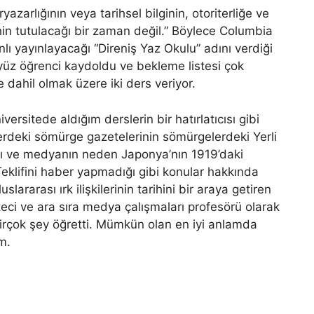
azarlığının veya tarihsel bilginin, otoriterliğe ve
in tutulacağı bir zaman değil.” Böylece Columbia
lı yayınlayacağı “Direniş Yaz Okulu” adını verdiği
yüz öğrenci kaydoldu ve bekleme listesi çok
dahil olmak üzere iki ders veriyor.
versitede aldığım derslerin bir hatırlatıcısı gibi
lerdeki sömürge gazetelerinin sömürgelerdeki Yerli
dığı ve medyanın neden Japonya’nın 1919’daki
i Teklifini haber yapmadığı gibi konular hakkında
lararası ırk ilişkilerinin tarihini bir araya getiren
eci ve ara sıra medya çalışmaları profesörü olarak
rçok şey öğretti. Mümkün olan en iyi anlamda
m.