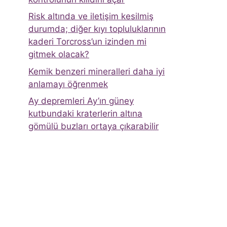
Risk altında ve iletişim kesilmiş
durumda; diğer kıyı topluluklarının
kaderi Torcross’un izinden mi
gitmek olacak?
Kemik benzeri mineralleri daha iyi
anlamayı öğrenmek
Ay depremleri Ay’ın güney
kutbundaki kraterlerin altına
gömülü buzları ortaya çıkarabilir