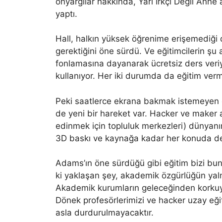
önyargılar hakkında, Yarı Irkçı Değil Anne
yaptı.
Hall, halkın yüksek öğrenime erişemediği
gerektiğini öne sürdü. Ve eğitimcilerin şu 
fonlamasına dayanarak ücretsiz ders veriyo
kullanıyor. Her iki durumda da eğitim verme
Peki saatlerce ekrana bakmak istemeyen ö
de yeni bir hareket var. Hacker ve maker a
edinmek için topluluk merkezleri) dünyanın
3D baskı ve kaynağa kadar her konuda der
Adams’ın öne sürdüğü gibi eğitim bizi bun
ki yaklaşan şey, akademik özgürlüğün yal
Akademik kurumların geleceğinden korku
Dönek profesörlerimizi ve hacker uzay eğit
asla durdurulmayacaktır.