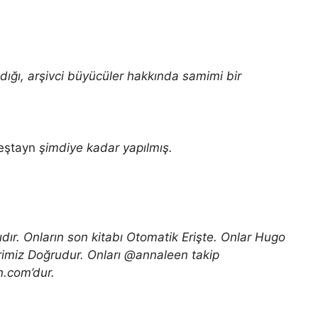
dığı, arşivci büyücüler hakkında samimi bir
eştayn
şimdiye kadar yapılmış.
dır. Onların son kitabı
Otomatik Erişte
. Onlar Hugo
rimiz Doğrudur
. Onları @annaleen takip
on.com’dur.