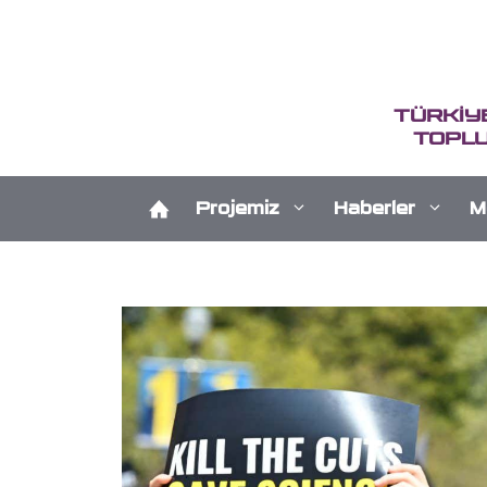
İçeriğe
atla
TÜRKİY
TOPLU
Projemiz
Haberler
M