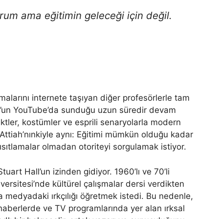
um ama eğitimin geleceği için değil.
malarını internete taşıyan diğer profesörlerle tam
orn’un YouTube’da sunduğu uzun süredir devam
ektler, kostümler ve esprili senaryolarla modern
 Attiah’nınkiyle aynı: Eğitimi mümkün olduğu kadar
ıtlamalar olmadan otoriteyi sorgulamak istiyor.
uart Hall’un izinden gidiyor. 1960’lı ve 70’li
iversitesi’nde kültürel çalışmalar dersi verdikten
ına medyadaki ırkçılığı öğretmek istedi. Bu nedenle,
 haberlerde ve TV programlarında yer alan ırksal