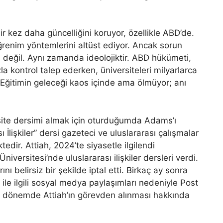
bir kez daha güncelliğini koruyor, özellikle ABD’de.
öğrenim yöntemlerini altüst ediyor. Ancak sorun
 değil. Aynı zamanda ideolojiktir. ABD hükümeti,
a kontrol talep ederken, üniversiteleri milyarlarca
 Eğitimin geleceği kaos içinde ama ölmüyor; anı
ersite dersimi almak için oturduğumda Adams’ı
İlişkiler” dersi gazeteci ve uluslararası çalışmalar
edir. Attiah, 2024’te siyasetle ilgilendi
versitesi’nde uluslararası ilişkiler dersleri verdi.
ı belirsiz bir şekilde iptal etti. Birkaç ay sonra
rk ile ilgili sosyal medya paylaşımları nedeniyle Post
o dönemde Attiah’ın görevden alınması hakkında