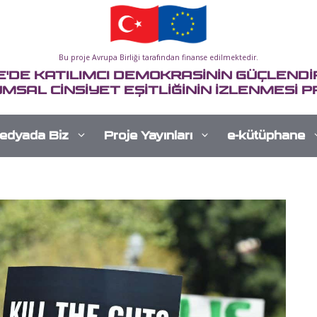
Bu proje Avrupa Birliği tarafından finanse edilmektedir.
E'DE KATILIMCI DEMOKRASİNİN GÜÇLENDİR
MSAL CİNSİYET EŞİTLİĞİNİN İZLENMESİ P
edyada Biz
Proje Yayınları
e-kütüphane