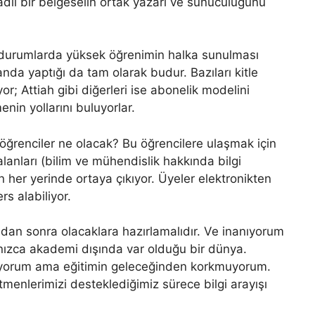
 adlı bir belgeselin ortak yazarı ve sunuculuğunu
 durumlarda yüksek öğrenimin halka sunulması
anda yaptığı da tam olarak budur. Bazıları kitle
r; Attiah gibi diğerleri ise abonelik modelini
nin yollarını buluyorlar.
ğrenciler ne olacak? Bu öğrencilere ulaşmak için
lanları (bilim ve mühendislik hakkında bilgi
 her yerinde ortaya çıkıyor. Üyeler elektronikten
s alabiliyor.
dan sonra olacaklara hazırlamalıdır. Ve inanıyorum
nızca akademi dışında var olduğu bir dünya.
yorum ama eğitimin geleceğinden korkmuyorum.
menlerimizi desteklediğimiz sürece bilgi arayışı