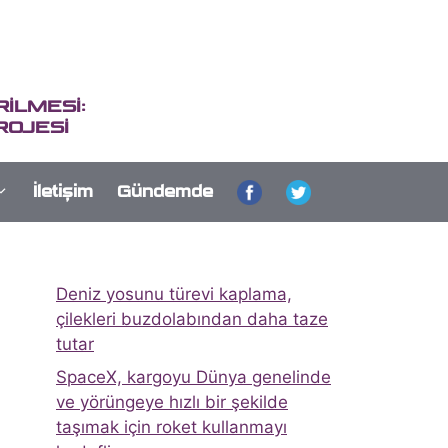
İLMESİ:
ROJESİ
İletişim
Gündemde
Deniz yosunu türevi kaplama,
çilekleri buzdolabından daha taze
tutar
SpaceX, kargoyu Dünya genelinde
ve yörüngeye hızlı bir şekilde
taşımak için roket kullanmayı