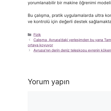
yorumlanabilir bir makine öğrenimi modeli g
Bu çalışma, pratik uygulamalarda ultra ko
ve kontrolü için değerli destek sağlamakta
Kategoriler
Fizik
Çalışma, Avrupa’daki yerleşimden bu yana Tamar
ortaya koyuyor
Avrupa’nın derin deniz teleskopu evrenin kökeni
Yorum yapın
Yorum