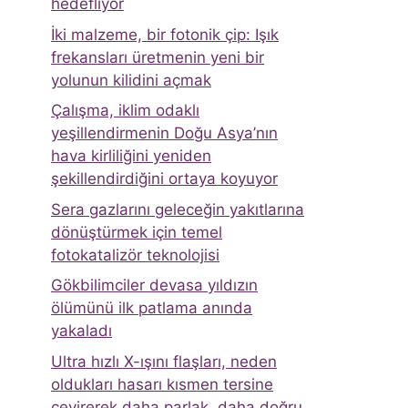
hedefliyor
İki malzeme, bir fotonik çip: Işık
frekansları üretmenin yeni bir
yolunun kilidini açmak
Çalışma, iklim odaklı
yeşillendirmenin Doğu Asya’nın
hava kirliliğini yeniden
şekillendirdiğini ortaya koyuyor
Sera gazlarını geleceğin yakıtlarına
dönüştürmek için temel
fotokatalizör teknolojisi
Gökbilimciler devasa yıldızın
ölümünü ilk patlama anında
yakaladı
Ultra hızlı X-ışını flaşları, neden
oldukları hasarı kısmen tersine
çevirerek daha parlak, daha doğru