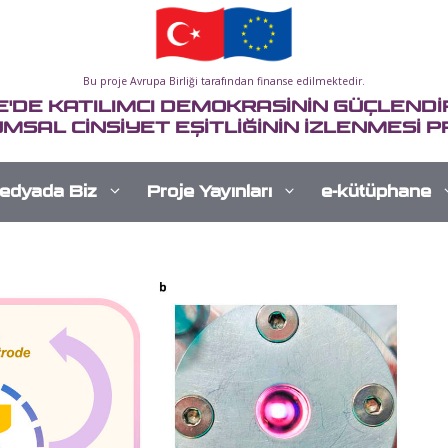
Bu proje Avrupa Birliği tarafından finanse edilmektedir.
E'DE KATILIMCI DEMOKRASİNİN GÜÇLENDİR
MSAL CİNSİYET EŞİTLİĞİNİN İZLENMESİ P
edyada Biz
Proje Yayınları
e-kütüphane