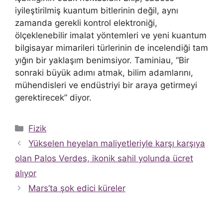
iyileştirilmiş kuantum bitlerinin değil, aynı
zamanda gerekli kontrol elektroniği,
ölçeklenebilir imalat yöntemleri ve yeni kuantum
bilgisayar mimarileri türlerinin de incelendiği tam
yığın bir yaklaşım benimsiyor. Taminiau, “Bir
sonraki büyük adımı atmak, bilim adamlarını,
mühendisleri ve endüstriyi bir araya getirmeyi
gerektirecek” diyor.
Kategoriler
Fizik
Yükselen heyelan maliyetleriyle karşı karşıya
olan Palos Verdes, ikonik sahil yolunda ücret
alıyor
Mars’ta şok edici küreler