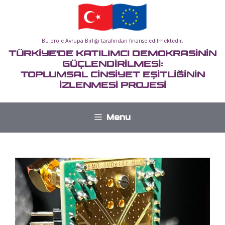
İçeriğe
atla
Bu proje Avrupa Birliği tarafından finanse edilmektedir.
TÜRKİYE'DE KATILIMCI DEMOKRASİNİN
GÜÇLENDİRİLMESİ:
TOPLUMSAL CİNSİYET EŞİTLİĞİNİN
İZLENMESİ PROJESİ
Menu