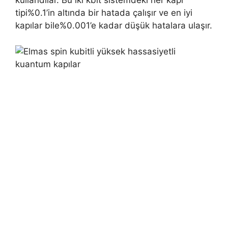
kullandılar. Bu iki kbit sistemdeki her kapı
tipi%0.1’in altında bir hatada çalışır ve en iyi
kapılar bile%0.001’e kadar düşük hatalara ulaşır.