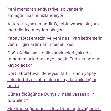
Yeni membran endüstriyel solventlerin
saflaştırılmasını hızlandırıyor
Asteroit Nysa’nın nadir üç loblu yapısı, oluşum
modellerine meydan okuyor
Yapay fotosentezin ve yeni nesil yarı iletkenlerin
verimliliğini artırmanın temel ilkesi
Doğu Afrika’nın ikonik kar zirveleri yakında
tamamen ortadan kaybolacak. Eridiklerinde ne
kaybolacak?
Dört laboratuvar deneysel farklılıkların yapay
zeka katalizör tahminlerini zayıflatabileceğini
buldu
Güneş öldüğünde Dünya’yı nasıl yaşanabilir
tutabiliriz?
Elektron soğutması ilk kez Penning tuzağındaki