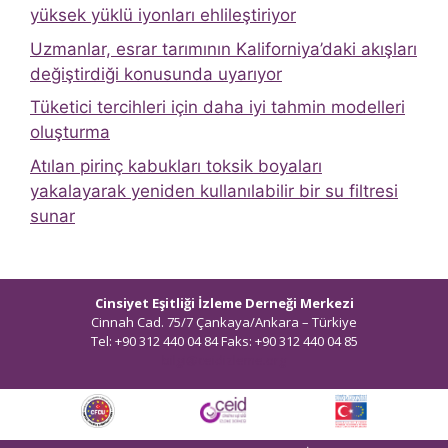
yüksek yüklü iyonları ehlileştiriyor
Uzmanlar, esrar tarımının Kaliforniya’daki akışları
değiştirdiği konusunda uyarıyor
Tüketici tercihleri ​​için daha iyi tahmin modelleri
oluşturma
Atılan pirinç kabukları toksik boyaları
yakalayarak yeniden kullanılabilir bir su filtresi
sunar
Cinsiyet Eşitliği İzleme Derneği Merkezi
Cinnah Cad. 75/7 Çankaya/Ankara – Türkiye
Tel: +90 312 440 04 84 Faks: +90 312 440 04 85
bilgi@ceidizleme.org