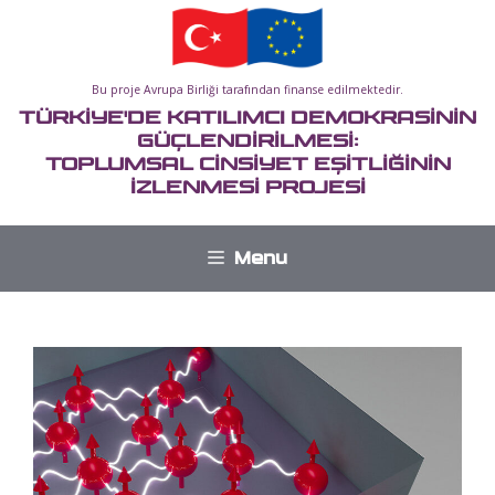
İçeriğe
atla
Bu proje Avrupa Birliği tarafından finanse edilmektedir.
TÜRKİYE'DE KATILIMCI DEMOKRASİNİN
GÜÇLENDİRİLMESİ:
TOPLUMSAL CİNSİYET EŞİTLİĞİNİN
İZLENMESİ PROJESİ
Menu