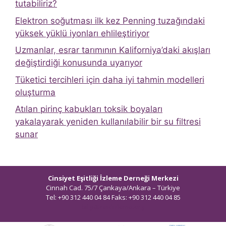
tutabiliriz?
Elektron soğutması ilk kez Penning tuzağındaki
yüksek yüklü iyonları ehlileştiriyor
Uzmanlar, esrar tarımının Kaliforniya’daki akışları
değiştirdiği konusunda uyarıyor
Tüketici tercihleri ​​için daha iyi tahmin modelleri
oluşturma
Atılan pirinç kabukları toksik boyaları
yakalayarak yeniden kullanılabilir bir su filtresi
sunar
Cinsiyet Eşitliği İzleme Derneği Merkezi
Cinnah Cad. 75/7 Çankaya/Ankara – Türkiye
Tel: +90 312 440 04 84 Faks: +90 312 440 04 85
bilgi@ceidizleme.org