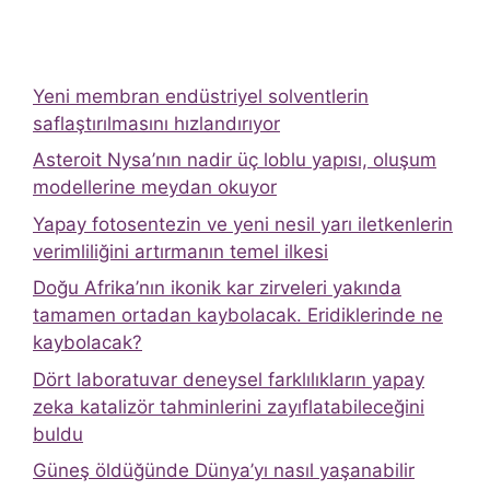
Yeni membran endüstriyel solventlerin
saflaştırılmasını hızlandırıyor
Asteroit Nysa’nın nadir üç loblu yapısı, oluşum
modellerine meydan okuyor
Yapay fotosentezin ve yeni nesil yarı iletkenlerin
verimliliğini artırmanın temel ilkesi
Doğu Afrika’nın ikonik kar zirveleri yakında
tamamen ortadan kaybolacak. Eridiklerinde ne
kaybolacak?
Dört laboratuvar deneysel farklılıkların yapay
zeka katalizör tahminlerini zayıflatabileceğini
buldu
Güneş öldüğünde Dünya’yı nasıl yaşanabilir