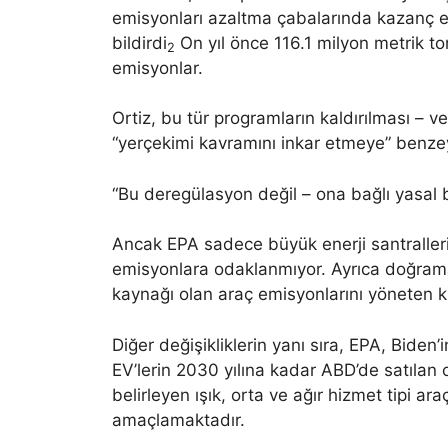
emisyonları azaltma çabalarında kazanç eld
bildirdi
On yıl önce 116.1 milyon metrik ton
2
emisyonlar.
Ortiz, bu tür programların kaldırılması – 
“yerçekimi kavramını inkar etmeye” benzey
“Bu deregülasyon değil – ona bağlı yasal bi
Ancak EPA sadece büyük enerji santralleri 
emisyonlara odaklanmıyor. Ayrıca doğrama 
kaynağı olan araç emisyonlarını yöneten ku
Diğer değişikliklerin yanı sıra, EPA, Biden’
EV’lerin 2030 yılına kadar ABD’de satılan o
belirleyen ışık, orta ve ağır hizmet tipi ar
amaçlamaktadır.