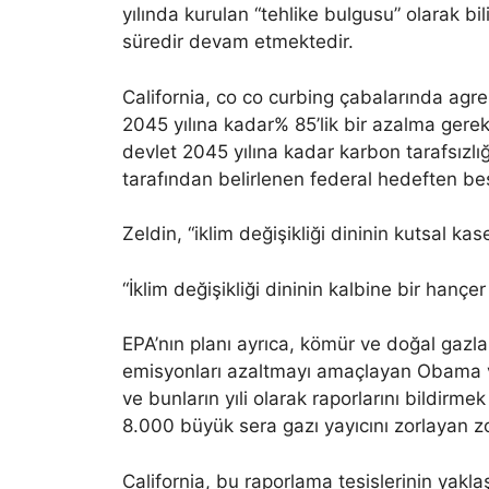
yılında kurulan “tehlike bulgusu” olarak bil
süredir devam etmektedir.
California, co co curbing çabalarında agres
2045 yılına kadar% 85’lik bir azalma gerek
devlet 2045 yılına kadar karbon tarafsızlı
tarafından belirlenen federal hedeften be
Zeldin, “iklim değişikliği dininin kutsal ka
“İklim değişikliği dininin kalbine bir hançe
EPA’nın planı ayrıca, kömür ve doğal gazl
emisyonları azaltmayı amaçlayan Obama ve
ve bunların yıli olarak raporlarını bildirmek
8.000 büyük sera gazı yayıcını zorlayan z
California, bu raporlama tesislerinin yakla