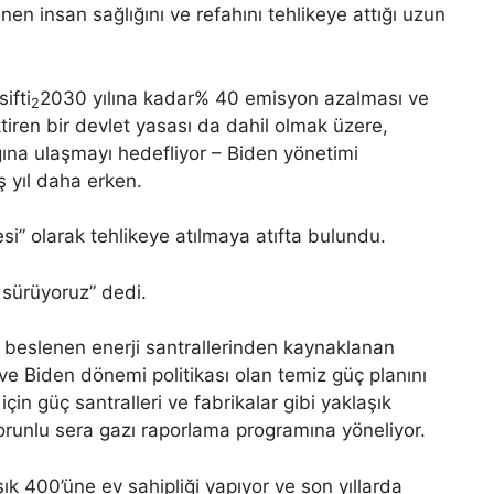
inen insan sağlığını ve refahını tehlikeye attığı uzun
ifti
2030 yılına kadar% 40 emisyon azalması ve
2
tiren bir devlet yasası da dahil olmak üzere,
ğına ulaşmayı hedefliyor – Biden yönetimi
ş yıl daha erken.
sesi” olarak tehlikeye atılmaya atıfta bulundu.
r sürüyoruz” dedi.
a beslenen enerji santrallerinden kaynaklanan
 Biden dönemi politikası olan temiz güç planını
 için güç santralleri ve fabrikalar gibi yaklaşık
orunlu sera gazı raporlama programına yöneliyor.
şık 400’üne ev sahipliği yapıyor ve son yıllarda