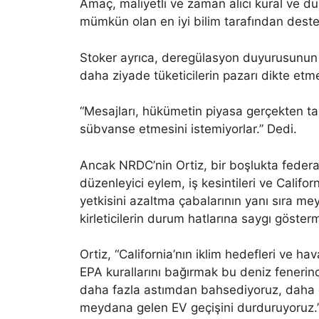
Amaç, maliyetli ve zaman alıcı kural ve d
mümkün olan en iyi bilim tarafından dest
Stoker ayrıca, deregülasyon duyurusunun e
daha ziyade tüketicilerin pazarı dikte etmes
“Mesajları, hükümetin piyasa gerçekten ta
sübvanse etmesini istemiyorlar.” Dedi.
Ancak NRDC’nin Ortiz, bir boşlukta federal
düzenleyici eylem, iş kesintileri ve Califo
yetkisini azaltma çabalarının yanı sıra me
kirleticilerin durum hatlarına saygı göster
Ortiz, “California’nın iklim hedefleri ve hav
EPA kurallarını bağırmak bu deniz fenerin
daha fazla astımdan bahsediyoruz, daha 
meydana gelen EV geçişini durduruyoruz.