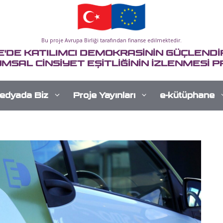
Bu proje Avrupa Birliği tarafından finanse edilmektedir.
E'DE KATILIMCI DEMOKRASİNİN GÜÇLENDİR
MSAL CİNSİYET EŞİTLİĞİNİN İZLENMESİ P
edyada Biz
Proje Yayınları
e-kütüphane