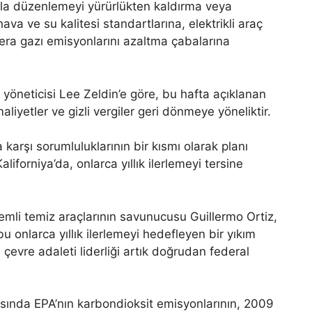
zla düzenlemeyi yürürlükten kaldırma veya
hava ve su kalitesi standartlarına, elektrikli araç
sera gazı emisyonlarını azaltma çabalarına
öneticisi Lee Zeldin’e göre, bu hafta açıklanan
maliyetler ve gizli vergiler geri dönmeye yöneliktir.
 karşı sorumluluklarının bir kısmı olarak planı
aliforniya’da, onlarca yıllık ilerlemeyi tersine
mli temiz araçlarının savunucusu Guillermo Ortiz,
 onlarca yıllık ilerlemeyi hedefleyen bir yıkım
e çevre adaleti liderliği artık doğrudan federal
ında EPA’nın karbondioksit emisyonlarının, 2009