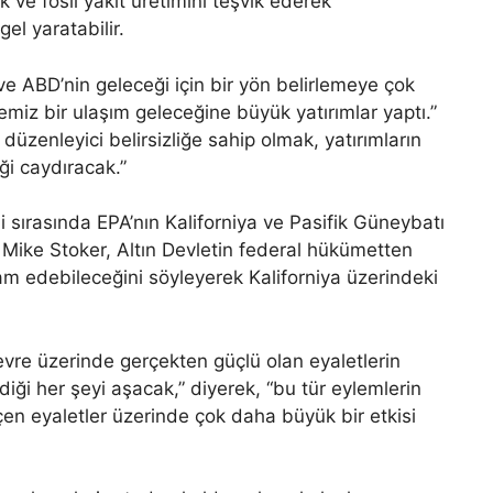
k ve fosil yakıt üretimini teşvik ederek
gel yaratabilir.
 ve ABD’nin geleceği için bir yön belirlemeye çok
emiz bir ulaşım geleceğine büyük yatırımlar yaptı.”
 düzenleyici belirsizliğe sahip olmak, yatırımların
ği caydıracak.”
i sırasında EPA’nın Kaliforniya ve Pasifik Güneybatı
n Mike Stoker, Altın Devletin federal hükümetten
m edebileceğini söyleyerek Kaliforniya üzerindeki
çevre üzerinde gerçekten güçlü olan eyaletlerin
ği her şeyi aşacak,” diyerek, “bu tür eylemlerin
çen eyaletler üzerinde çok daha büyük bir etkisi