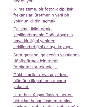
hedefliyor
İki malzeme, bir fotonik çip: Işık
frekansları üretmenin yeni bir
yolunun kilidini açmak
Çalışma, iklim odaklı
yeşillendirmenin Doğu Asya’nın
hava kirliliğini yeniden
şekillendirdiğini ortaya koyuyor
Sera gazlarını geleceğin yakıtlarına
dönüştürmek için temel
fotokatalizör teknolojisi
Gökbilimciler devasa yıldızın
ölümünü ilk patlama anında
yakaladı
Ultra hızlı X-ışını flaşları, neden
oldukları hasarı kısmen tersine
çevirerek daha parlak, daha doğru