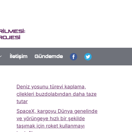
İLMESİ:
ROJESİ
İletişim
Gündemde
Deniz yosunu türevi kaplama,
çilekleri buzdolabından daha taze
tutar
SpaceX, kargoyu Dünya genelinde
ve yörüngeye hızlı bir şekilde
taşımak için roket kullanmayı