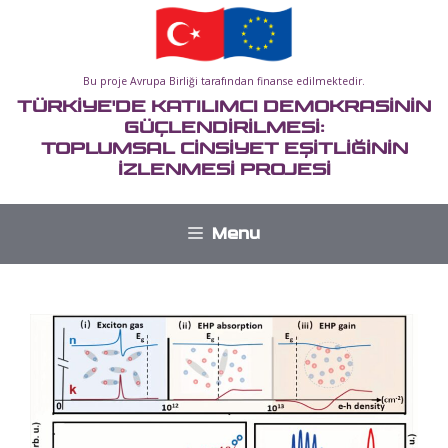
İçeriğe
atla
Bu proje Avrupa Birliği tarafından finanse edilmektedir.
TÜRKİYE'DE KATILIMCI DEMOKRASİNİN
GÜÇLENDİRİLMESİ:
TOPLUMSAL CİNSİYET EŞİTLİĞİNİN
İZLENMESİ PROJESİ
Menu