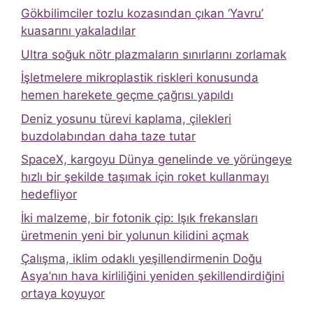
Gökbilimciler tozlu kozasından çıkan ‘Yavru’
kuasarını yakaladılar
Ultra soğuk nötr plazmaların sınırlarını zorlamak
İşletmelere mikroplastik riskleri konusunda
hemen harekete geçme çağrısı yapıldı
Deniz yosunu türevi kaplama, çilekleri
buzdolabından daha taze tutar
SpaceX, kargoyu Dünya genelinde ve yörüngeye
hızlı bir şekilde taşımak için roket kullanmayı
hedefliyor
İki malzeme, bir fotonik çip: Işık frekansları
üretmenin yeni bir yolunun kilidini açmak
Çalışma, iklim odaklı yeşillendirmenin Doğu
Asya’nın hava kirliliğini yeniden şekillendirdiğini
ortaya koyuyor