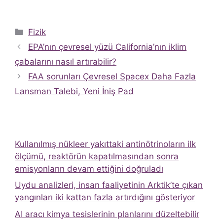
Kategoriler
Fizik
EPA’nın çevresel yüzü California’nın iklim
çabalarını nasıl artırabilir?
FAA sorunları Çevresel Spacex Daha Fazla
Lansman Talebi, Yeni İniş Pad
Kullanılmış nükleer yakıttaki antinötrinoların ilk
ölçümü, reaktörün kapatılmasından sonra
emisyonların devam ettiğini doğruladı
Uydu analizleri, insan faaliyetinin Arktik’te çıkan
yangınları iki kattan fazla artırdığını gösteriyor
AI aracı kimya tesislerinin planlarını düzeltebilir