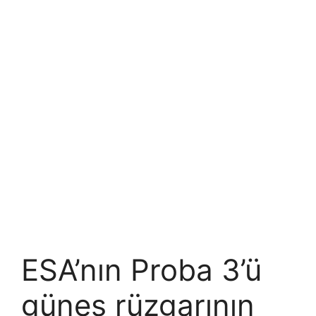
ESA’nın Proba 3’ü
güneş rüzgarının