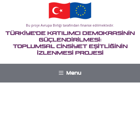
İçeriğe
atla
Bu proje Avrupa Birliği tarafından finanse edilmektedir.
TÜRKİYE'DE KATILIMCI DEMOKRASİNİN
GÜÇLENDİRİLMESİ:
TOPLUMSAL CİNSİYET EŞİTLİĞİNİN
İZLENMESİ PROJESİ
Menu