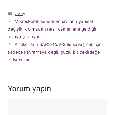
Kategoriler
Uzay
Mikroskobik sensörler, sıvıların yapısal
değişiklik olmadan nasıl camsı hale geldiğini
ortaya çıkarıyor
Antikorların SARS-CoV-2 ile savaşmak için
sadece kavramaya değil, güçlü bir çekirdeğe
ihtiyacı var
Yorum yapın
Yorum