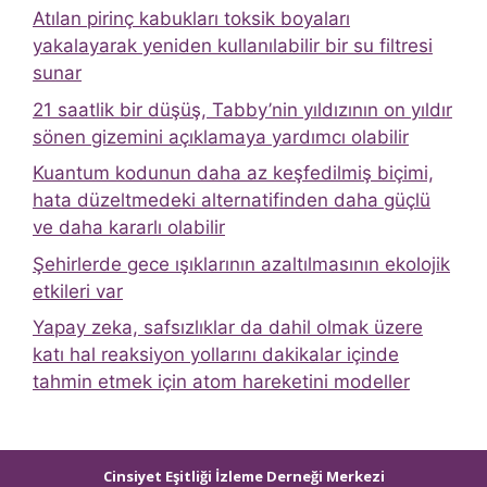
Atılan pirinç kabukları toksik boyaları
yakalayarak yeniden kullanılabilir bir su filtresi
sunar
21 saatlik bir düşüş, Tabby’nin yıldızının on yıldır
sönen gizemini açıklamaya yardımcı olabilir
Kuantum kodunun daha az keşfedilmiş biçimi,
hata düzeltmedeki alternatifinden daha güçlü
ve daha kararlı olabilir
Şehirlerde gece ışıklarının azaltılmasının ekolojik
etkileri var
Yapay zeka, safsızlıklar da dahil olmak üzere
katı hal reaksiyon yollarını dakikalar içinde
tahmin etmek için atom hareketini modeller
Cinsiyet Eşitliği İzleme Derneği Merkezi