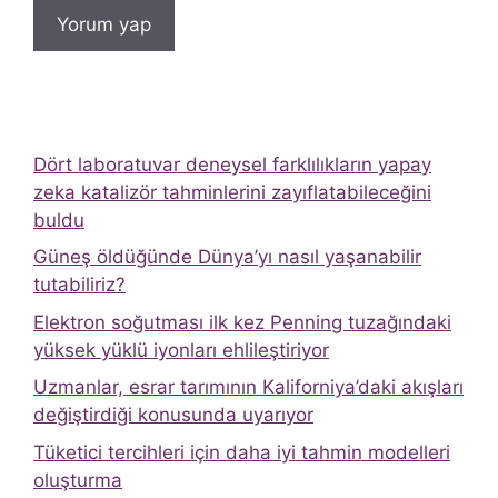
Dört laboratuvar deneysel farklılıkların yapay
zeka katalizör tahminlerini zayıflatabileceğini
buldu
Güneş öldüğünde Dünya’yı nasıl yaşanabilir
tutabiliriz?
Elektron soğutması ilk kez Penning tuzağındaki
yüksek yüklü iyonları ehlileştiriyor
Uzmanlar, esrar tarımının Kaliforniya’daki akışları
değiştirdiği konusunda uyarıyor
Tüketici tercihleri ​​için daha iyi tahmin modelleri
oluşturma