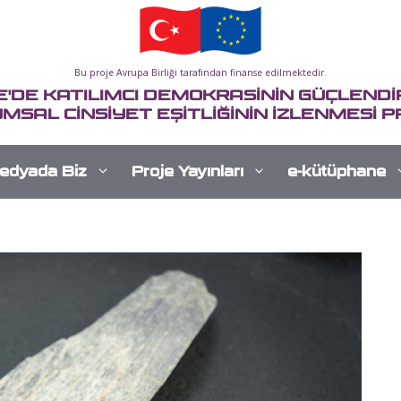
Bu proje Avrupa Birliği tarafından finanse edilmektedir.
E'DE KATILIMCI DEMOKRASİNİN GÜÇLENDİR
MSAL CİNSİYET EŞİTLİĞİNİN İZLENMESİ P
edyada Biz
Proje Yayınları
e-kütüphane