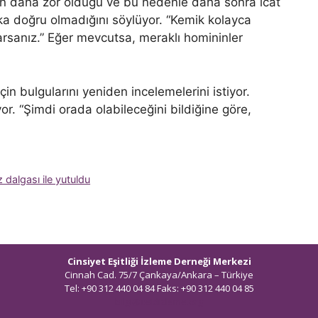
dan daha zor olduğu ve bu nedenle daha sonra icat
aka doğru olmadığını söylüyor. “Kemik kolayca
arsanız.” Eğer mevcutsa, meraklı homininler
çin bulgularını yeniden incelemelerini istiyor.
or. “Şimdi orada olabileceğini bildiğine göre,
 dalgası ile yutuldu
Cinsiyet Eşitliği İzleme Derneği Merkezi
Cinnah Cad. 75/7 Çankaya/Ankara – Türkiye
Tel: +90 312 440 04 84 Faks: +90 312 440 04 85
bilgi@ceidizleme.org