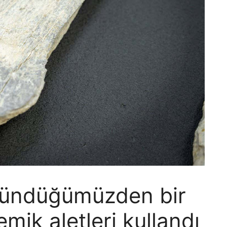
üşündüğümüzden bir
emik aletleri kullandı