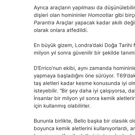
Ayrıca araçların yapılması da düşünülebili
dişleri olan homininler
Homo
otlar gibi bir
Parantra
Araçlar yapacak kadar akıllı deği
olarak onlara atfedildi.
En büyük gizem, Londra’daki Doğa Tarihi Mü
milyon yıl sonra güvenilir bir şekilde tanı
D’Errico’nun ekibi, aynı zamanda homininler
yapmaya başladığını öne sürüyor. T69’dakil
taş aletleri kadar kesme konusunda iyi olm
isteyebilir. “Bir şey daha iyi çalışıyorsa, d
İnsanlar bir milyon yıl sonra kemik aletleri
için kullanmış olabilirler.
Bununla birlikte, Bello başka bir olasılık
boyunca kemik aletlerini kullanıyorlardı,