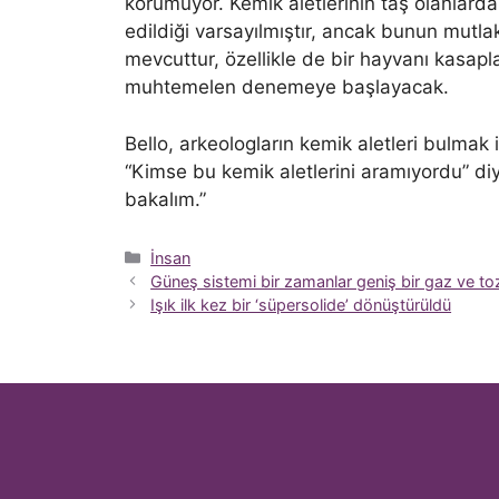
korumuyor. Kemik aletlerinin taş olanlar
edildiği varsayılmıştır, ancak bunun mutl
mevcuttur, özellikle de bir hayvanı kasapl
muhtemelen denemeye başlayacak.
Bello, arkeologların kemik aletleri bulmak i
“Kimse bu kemik aletlerini aramıyordu” diy
bakalım.”
Kategoriler
İnsan
Güneş sistemi bir zamanlar geniş bir gaz ve toz
Işık ilk kez bir ‘süpersolide’ dönüştürüldü