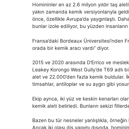
Homininler en az 2.6 milyon yıldır taş alet
yakın zamanda kemik versiyonlarıyla geldik
önce, özellikle Avrupa’da yaygınlaştı. Daha
bunlar izole ediliyor, bu yüzden insanların 
Fransa’daki Bordeaux Üniversitesi’nden Fr
orada bir kemik aracı vardı” diyor.
2015 ve 2020 arasında D’Errico ve meslekt
Leakey Korongo West Gully’de T69 adlı bir
alet ve 22.000’den fazla kemik buldular. İk
timsahlar, antiloplar ve su aygırı gibi yosun
Ekip ayrıca, iki yüz ve keskin kenarları ola
kemik aleti belirledi. Bunların sekizi fillerd
Bazen bu tür nesneler yanlışlıkla, örneğin k
Ancak iki olası diş yapımı dışında, homi