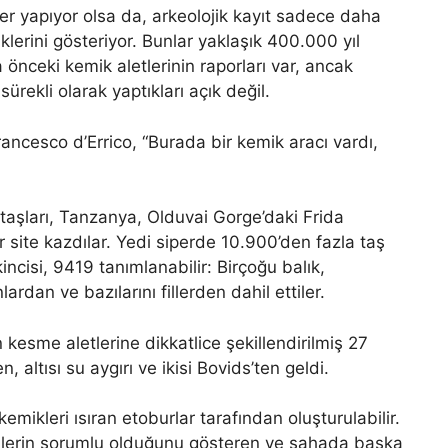
ler yapıyor olsa da, arkeolojik kayıt sadece daha
lerini gösteriyor. Bunlar yaklaşık 400.000 yıl
 önceki kemik aletlerinin raporları var, ancak
sürekli olarak yaptıkları açık değil.
ancesco d’Errico, “Burada bir kemik aracı vardı,
aşları, Tanzanya, Olduvai Gorge’daki Frida
 site kazdılar. Yedi siperde 10.900’den fazla taş
incisi, 9419 tanımlanabilir: Birçoğu balık,
lardan ve bazılarını fillerden dahil ettiler.
n kesme aletlerine dikkatlice şekillendirilmiş 27
en, altısı su aygırı ve ikisi Bovids’ten geldi.
emikleri ısıran etoburlar tarafından oluşturulabilir.
ninlerin sorumlu olduğunu gösteren ve sahada başka