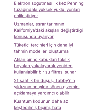
Elektron soğutması ilk kez Penning
tuzağındaki yüksek yüklü iyonları
ehlileştiriyor
Uzmanlar, esrar tarımının
Kaliforniya’daki akışları değiştirdiği
konusunda uyarıyor
Tüketici tercihleri ​​için daha iyi
tahmin modelleri oluşturma
Atılan pirinç kabukları toksik
boyaları yakalayarak yeniden
kullanılabilir bir su filtresi sunar
21 saatlik bir düşüş, Tabby’nin
yıldızının on yıldır sönen gizemini
açıklamaya yardımcı olabilir
Kuantum kodunun daha az
keşfedilmiş biçimi, hata