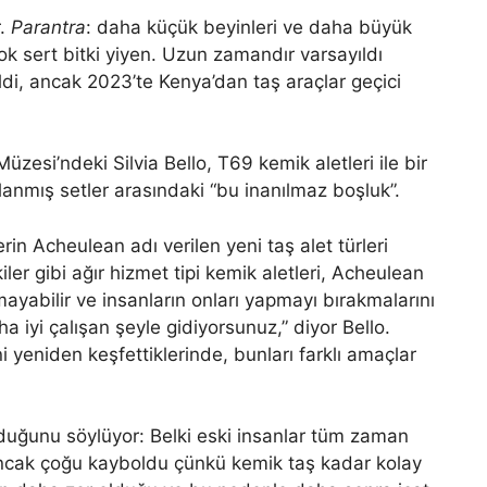
r.
Parantra
: daha küçük beyinleri ve daha büyük
çok sert bitki yiyen. Uzun zamandır varsayıldı
ldi, ancak 2023’te Kenya’dan taş araçlar geçici
zesi’ndeki Silvia Bello, T69 kemik aletleri ile bir
mlanmış setler arasındaki “bu inanılmaz boşluk”.
in Acheulean adı verilen yeni taş alet türleri
er gibi ağır hizmet tipi kemik aletleri, Acheulean
ayabilir ve insanların onları yapmayı bırakmalarını
aha iyi çalışan şeyle gidiyorsunuz,” diyor Bello.
ni yeniden keşfettiklerinde, bunları farklı amaçlar
 olduğunu söylüyor: Belki eski insanlar tüm zaman
 ancak çoğu kayboldu çünkü kemik taş kadar kolay