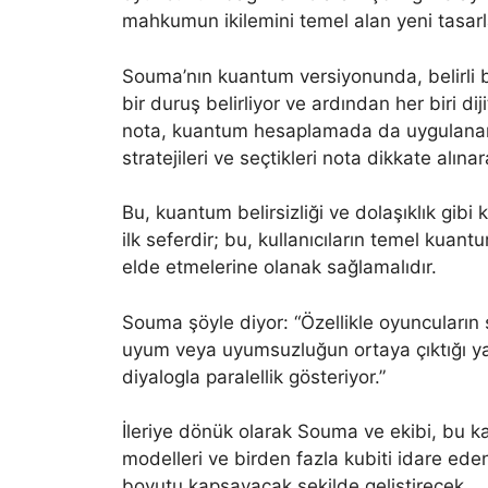
mahkumun ikilemini temel alan yeni tasarl
Souma’nın kuantum versiyonunda, belirli bir
bir duruş belirliyor ve ardından her biri di
nota, kuantum hesaplamada da uygulanan 
stratejileri ve seçtikleri nota dikkate alı
Bu, kuantum belirsizliği ve dolaşıklık gibi k
ilk seferdir; bu, kullanıcıların temel kua
elde etmelerine olanak sağlamalıdır.
Souma şöyle diyor: “Özellikle oyuncuların
uyum veya uyumsuzluğun ortaya çıktığı y
diyalogla paralellik gösteriyor.”
İleriye dönük olarak Souma ve ekibi, bu kav
modelleri ve birden fazla kubiti idare ede
boyutu kapsayacak şekilde geliştirecek.