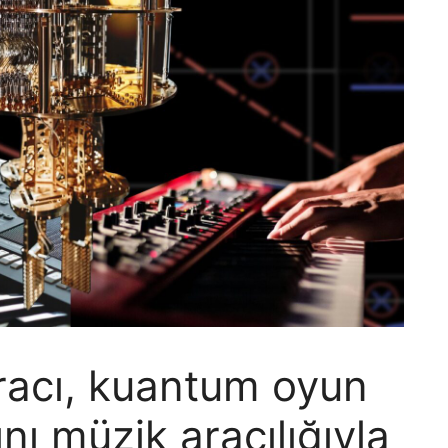
aracı, kuantum oyun
nı müzik aracılığıyla