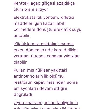
Kentteki ağaç gölgesi azaldıkça
ölüm oranı artıyor
Elektrokatalitik yöntem, kirletici
maddeleri geri kazanılabilir
polimerlere dönüştürerek atık suyu
arıtabilir
‘Küçük kırmızı noktalar’, evrenin
erken dönemlerinde kara delikler
yaratan, titreşen canavar yıldızlar
olabilir
Kullanılmış nükleer yakıttaki
antinötrinoların ilk ölçümü,
reaktörün kapatılmasından sonra
emisyonların devam ettiğini
doğruladı
Uydu analizleri, insan faaliyetinin
Arktik’te çıkan yangınları iki kattan