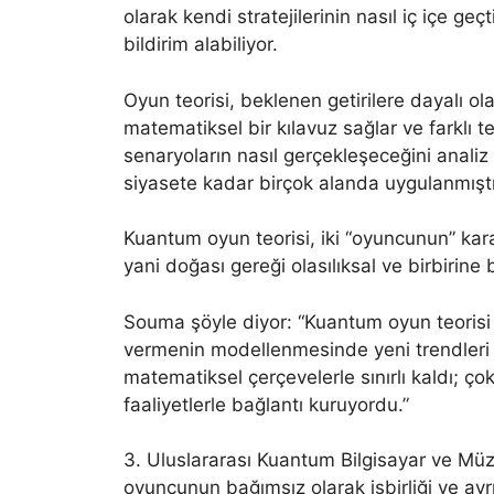
olarak kendi stratejilerinin nasıl iç içe geç
bildirim alabiliyor.
Oyun teorisi, beklenen getirilere dayalı ola
matematiksel bir kılavuz sağlar ve farklı te
senaryoların nasıl gerçekleşeceğini anali
siyasete kadar birçok alanda uygulanmıştı
Kuantum oyun teorisi, iki “oyuncunun” kararla
yani doğası gereği olasılıksal ve birbirine b
Souma şöyle diyor: “Kuantum oyun teorisi v
vermenin modellenmesinde yeni trendleri t
matematiksel çerçevelerle sınırlı kaldı; çok
faaliyetlerle bağlantı kuruyordu.”
3. Uluslararası Kuantum Bilgisayar ve Mü
oyuncunun bağımsız olarak işbirliği ve ayr