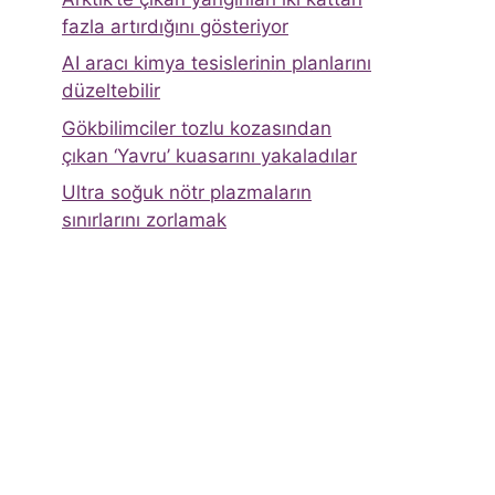
fazla artırdığını gösteriyor
AI aracı kimya tesislerinin planlarını
düzeltebilir
Gökbilimciler tozlu kozasından
çıkan ‘Yavru’ kuasarını yakaladılar
Ultra soğuk nötr plazmaların
sınırlarını zorlamak