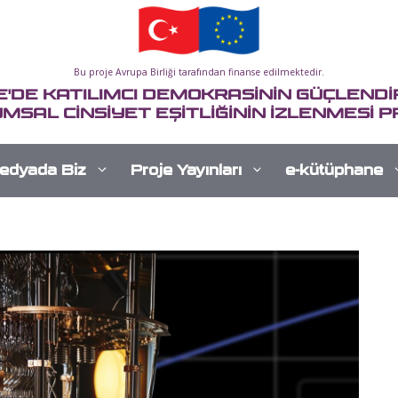
Bu proje Avrupa Birliği tarafından finanse edilmektedir.
E'DE KATILIMCI DEMOKRASİNİN GÜÇLENDİR
MSAL CİNSİYET EŞİTLİĞİNİN İZLENMESİ P
edyada Biz
Proje Yayınları
e-kütüphane