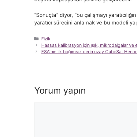
“Sonuçta” diyor, “bu çalışmayı yaratıcılığı
yaratıcı sürecini anlamak ve bu modeli 
Kategoriler
Fizik
Hassas kalibrasyon için ışık, mikrodalgalar ve 
ESA’nın ilk bağımsız derin uzay CubeSat Henon’
Yorum yapın
Yorum