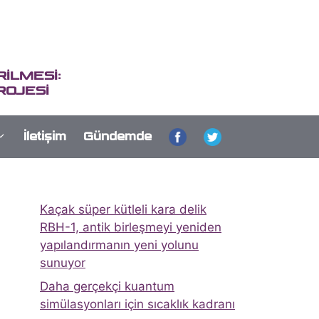
İLMESİ:
ROJESİ
İletişim
Gündemde
Kaçak süper kütleli kara delik
RBH-1, antik birleşmeyi yeniden
yapılandırmanın yeni yolunu
sunuyor
Daha gerçekçi kuantum
simülasyonları için sıcaklık kadranı