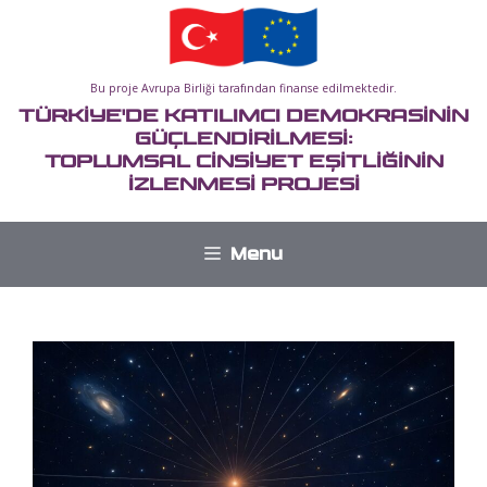
İçeriğe
atla
Bu proje Avrupa Birliği tarafından finanse edilmektedir.
TÜRKİYE'DE KATILIMCI DEMOKRASİNİN
GÜÇLENDİRİLMESİ:
TOPLUMSAL CİNSİYET EŞİTLİĞİNİN
İZLENMESİ PROJESİ
Menu