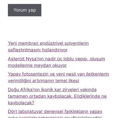
Yeni membran endüstriyel solventlerin
saflaştırılmasını hızlandırıyor
Asteroit Nysa’nın nadir üç loblu yapısı, oluşum
modellerine meydan okuyor
Yapay fotosentezin ve yeni nesil yarı iletkenlerin
verimliliğini artırmanın temel ilkesi
Doğu Afrika’nın ikonik kar zirveleri yakında
tamamen ortadan kaybolacak. Eridiklerinde ne
kaybolacak?
Dört laboratuvar deneysel farklılıkların yapay