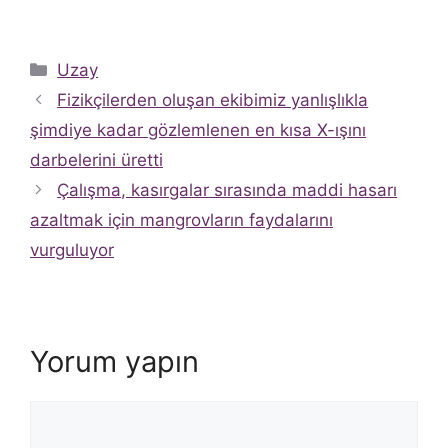
Kategoriler
Uzay
Fizikçilerden oluşan ekibimiz yanlışlıkla
şimdiye kadar gözlemlenen en kısa X-ışını
darbelerini üretti
Çalışma, kasırgalar sırasında maddi hasarı
azaltmak için mangrovların faydalarını
vurguluyor
Yorum yapın
Yorum