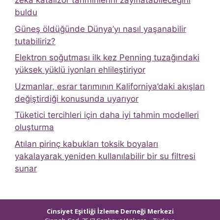
zeka katalizör tahminlerini zayıflatabileceğini
buldu
Güneş öldüğünde Dünya’yı nasıl yaşanabilir
tutabiliriz?
Elektron soğutması ilk kez Penning tuzağındaki
yüksek yüklü iyonları ehlileştiriyor
Uzmanlar, esrar tarımının Kaliforniya’daki akışları
değiştirdiği konusunda uyarıyor
Tüketici tercihleri ​​için daha iyi tahmin modelleri
oluşturma
Atılan pirinç kabukları toksik boyaları
yakalayarak yeniden kullanılabilir bir su filtresi
sunar
Cinsiyet Eşitliği İzleme Derneği Merkezi