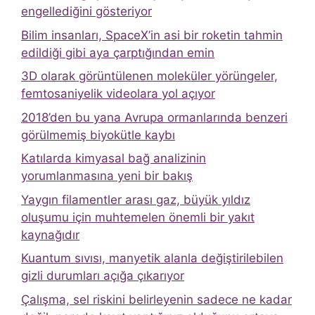
engellediğini gösteriyor
Bilim insanları, SpaceX’in asi bir roketin tahmin
edildiği gibi aya çarptığından emin
3D olarak görüntülenen moleküler yörüngeler,
femtosaniyelik videolara yol açıyor
2018’den bu yana Avrupa ormanlarında benzeri
görülmemiş biyokütle kaybı
Katılarda kimyasal bağ analizinin
yorumlanmasına yeni bir bakış
Yaygın filamentler arası gaz, büyük yıldız
oluşumu için muhtemelen önemli bir yakıt
kaynağıdır
Kuantum sıvısı, manyetik alanla değiştirilebilen
gizli durumları açığa çıkarıyor
Çalışma, sel riskini belirleyenin sadece ne kadar