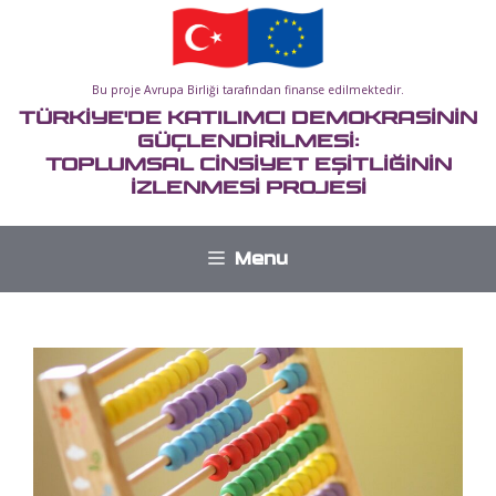
İçeriğe
atla
Bu proje Avrupa Birliği tarafından finanse edilmektedir.
TÜRKİYE'DE KATILIMCI DEMOKRASİNİN
GÜÇLENDİRİLMESİ:
TOPLUMSAL CİNSİYET EŞİTLİĞİNİN
İZLENMESİ PROJESİ
Menu