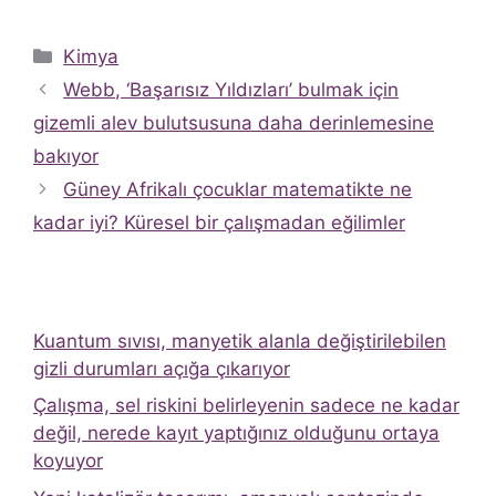
Kategoriler
Kimya
Webb, ‘Başarısız Yıldızları’ bulmak için
gizemli alev bulutsusuna daha derinlemesine
bakıyor
Güney Afrikalı çocuklar matematikte ne
kadar iyi? Küresel bir çalışmadan eğilimler
Kuantum sıvısı, manyetik alanla değiştirilebilen
gizli durumları açığa çıkarıyor
Çalışma, sel riskini belirleyenin sadece ne kadar
değil, nerede kayıt yaptığınız olduğunu ortaya
koyuyor