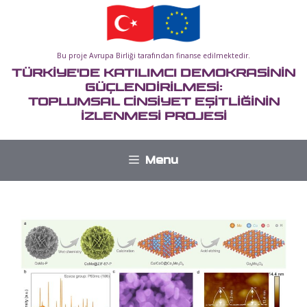
İçeriğe
atla
Bu proje Avrupa Birliği tarafından finanse edilmektedir.
TÜRKİYE'DE KATILIMCI DEMOKRASİNİN
GÜÇLENDİRİLMESİ:
TOPLUMSAL CİNSİYET EŞİTLİĞİNİN
İZLENMESİ PROJESİ
Menu