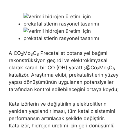
A CO
Mo
O
Precatalist potansiyel bağımlı
2
3
8
rekonstrüksiyon geçirdi ve elektrokimyasal
olarak kararlı bir CO (OH) yarattı
@Co
Mo
O
2
2
3
8
katalizör. Araştırma ekibi, prekatalistlerin yüzey
yapısı dönüşümünün uygulanan potansiyeller
tarafından kontrol edilebileceğini ortaya koydu;
Katalizörlerin ve değiştirilmiş elektrolitlerin
yeniden yapılandırılması, tüm kataliz sistemini
performansın artırılacak şekilde değiştirir.
Katalizör, hidrojen üretimi için geri dönüşümlü