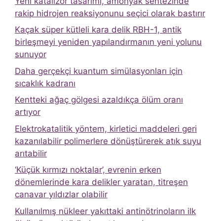
Yeni katalizör tasarımı, amonyak sentezinde
rakip hidrojen reaksiyonunu seçici olarak bastırır
Kaçak süper kütleli kara delik RBH-1, antik
birleşmeyi yeniden yapılandırmanın yeni yolunu
sunuyor
Daha gerçekçi kuantum simülasyonları için
sıcaklık kadranı
Kentteki ağaç gölgesi azaldıkça ölüm oranı
artıyor
Elektrokatalitik yöntem, kirletici maddeleri geri
kazanılabilir polimerlere dönüştürerek atık suyu
arıtabilir
‘Küçük kırmızı noktalar’, evrenin erken
dönemlerinde kara delikler yaratan, titreşen
canavar yıldızlar olabilir
Kullanılmış nükleer yakıttaki antinötrinoların ilk