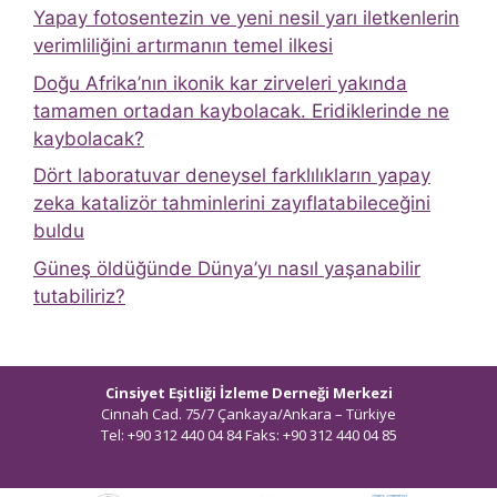
Yapay fotosentezin ve yeni nesil yarı iletkenlerin
verimliliğini artırmanın temel ilkesi
Doğu Afrika’nın ikonik kar zirveleri yakında
tamamen ortadan kaybolacak. Eridiklerinde ne
kaybolacak?
Dört laboratuvar deneysel farklılıkların yapay
zeka katalizör tahminlerini zayıflatabileceğini
buldu
Güneş öldüğünde Dünya’yı nasıl yaşanabilir
tutabiliriz?
Cinsiyet Eşitliği İzleme Derneği Merkezi
Cinnah Cad. 75/7 Çankaya/Ankara – Türkiye
Tel: +90 312 440 04 84 Faks: +90 312 440 04 85
bilgi@ceidizleme.org