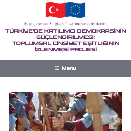
İçeriğe
atla
Bu proje Avrupa Birliği tarafından finanse edilmektedir.
TÜRKİYE'DE KATILIMCI DEMOKRASİNİN
GÜÇLENDİRİLMESİ:
TOPLUMSAL CİNSİYET EŞİTLİĞİNİN
İZLENMESİ PROJESİ
Menu