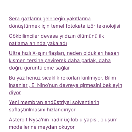
Sera gazlarını geleceğin yakıtlarına
dönüştürmek için temel fotokatalizör teknolojisi
Gökbilimciler devasa yıldızın ölümünü ilk
patlama anında yakaladı
Ultra hızlı X-ışını flaşları, neden oldukları hasarı
kısmen tersine çevirerek daha parlak, daha
doğru görüntüleme sağlar
Bu yaz henüz sıcaklık rekorları kırılmıyor. Bilim
insanları, El Nino’nun devreye girmesini bekleyin
diyor
Yeni membran endüstriyel solventlerin
saflaştırılmasını hızlandırıyor
Asteroit Nysa’nın nadir üç loblu yapısı, oluşum
modellerine meydan okuyor