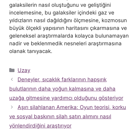
galaksilerin nasıl oluştuğunu ve geliştiğini
incelemesine, bu galaksiler içindeki gaz ve
yıldızların nasıl dağıldığını ölçmesine, kozmosun
büyük ölçekli yapısının haritasını çıkarmasına ve
geleneksel araştırmalarda kolayca bulunamayan
nadir ve beklenmedik nesneleri araştırmasına
olanak tanıyacak.
Kategoriler
Uzay
Deneyler, sıcaklık farklarının hapşırık
bulutlarının daha yoğun kalmasına ve daha
uzağa gitmesine yardımcı olduğunu gösteriyor
Aşırı silahlanan Amerika: Oyun teorisi, korku
ve sosyal baskının silah satın alımını nasıl
yönlendirdiğini araştırıyor