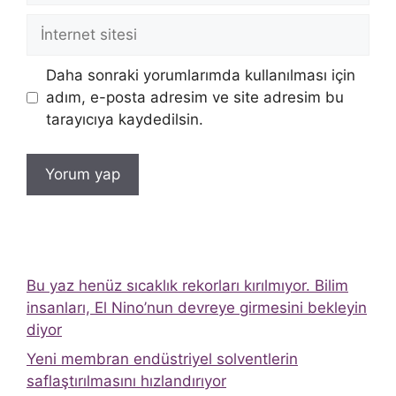
İnternet
sitesi
Daha sonraki yorumlarımda kullanılması için
adım, e-posta adresim ve site adresim bu
tarayıcıya kaydedilsin.
Bu yaz henüz sıcaklık rekorları kırılmıyor. Bilim
insanları, El Nino’nun devreye girmesini bekleyin
diyor
Yeni membran endüstriyel solventlerin
saflaştırılmasını hızlandırıyor