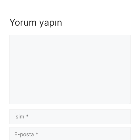
Yorum yapın
Yorum
İsim
E-
posta