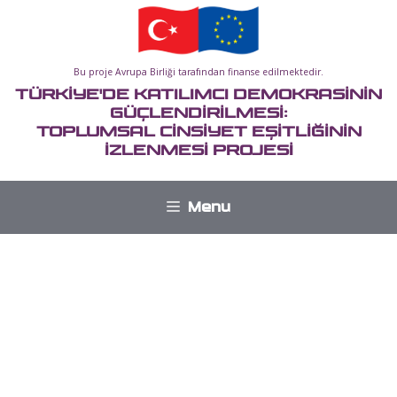
İçeriğe
atla
Bu proje Avrupa Birliği tarafından finanse edilmektedir.
TÜRKİYE'DE KATILIMCI DEMOKRASİNİN
GÜÇLENDİRİLMESİ:
TOPLUMSAL CİNSİYET EŞİTLİĞİNİN
İZLENMESİ PROJESİ
Menu