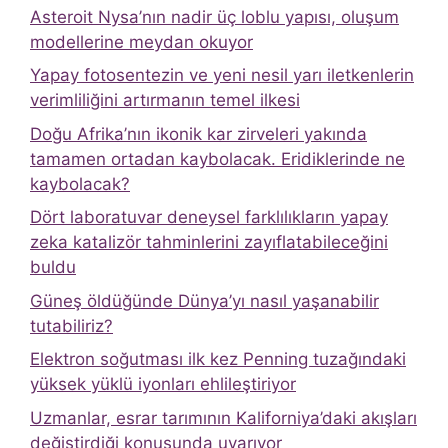
Asteroit Nysa’nın nadir üç loblu yapısı, oluşum
modellerine meydan okuyor
Yapay fotosentezin ve yeni nesil yarı iletkenlerin
verimliliğini artırmanın temel ilkesi
Doğu Afrika’nın ikonik kar zirveleri yakında
tamamen ortadan kaybolacak. Eridiklerinde ne
kaybolacak?
Dört laboratuvar deneysel farklılıkların yapay
zeka katalizör tahminlerini zayıflatabileceğini
buldu
Güneş öldüğünde Dünya’yı nasıl yaşanabilir
tutabiliriz?
Elektron soğutması ilk kez Penning tuzağındaki
yüksek yüklü iyonları ehlileştiriyor
Uzmanlar, esrar tarımının Kaliforniya’daki akışları
değiştirdiği konusunda uyarıyor