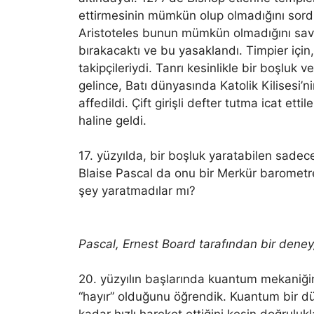
ettirmesinin mümkün olup olmadığını sordu:
Aristoteles bunun mümkün olmadığını sav
bırakacaktı ve bu yasaklandı. Timpier için,
takipçileriydi. Tanrı kesinlikle bir boşluk 
gelince, Batı dünyasında Katolik Kilisesi
affedildi. Çift girişli defter tutma icat et
haline geldi.
17. yüzyılda, bir boşluk yaratabilen sadece 
Blaise Pascal da onu bir Merkür barometre
şey yaratmadılar mı?
Pascal, Ernest Board tarafından bir deney,
20. yüzyılın başlarında kuantum mekaniğin
“hayır” olduğunu öğrendik. Kuantum bir d