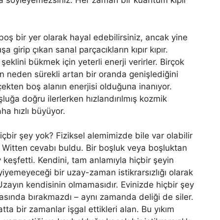
kla söyleyemezsiniz. Her zaman bir kuantum kıpır
 boş bir yer olarak hayal edebilirsiniz, ancak yine
 girip çıkan sanal parçacıkların kıpır kıpır.
klini bükmek için yeterli enerji verirler. Birçok
in neden sürekli artan bir oranda genişlediğini
çekten boş alanın enerjisi olduğuna inanıyor.
şluğa doğru ilerlerken hızlandırılmış kozmik
aha hızlı büyüyor.
çbir şey yok? Fiziksel alemimizde bile var olabilir
d Witten cevabı buldu. Bir boşluk veya boşluktan
 keşfetti. Kendini, tam anlamıyla hiçbir şeyin
yiyemeyeceği bir uzay-zaman istikrarsızlığı olarak
zayın kendisinin olmamasıdır. Evinizde hiçbir şey
asında bırakmazdı – aynı zamanda deliği de siler.
tta bir zamanlar işgal ettikleri alan. Bu yıkım