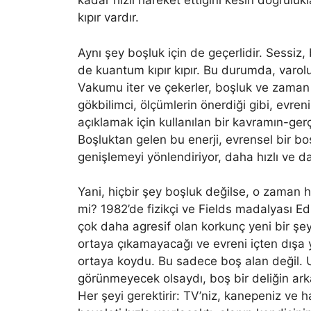
kadar hızlı hareket ettiğini kesin doğrulu
kıpır vardır.
Aynı şey boşluk için de geçerlidir. Sessiz,
de kuantum kıpır kıpır. Bu durumda, varoluşa
Vakumu iter ve çekerler, boşluk ve zaman şe
gökbilimci, ölçümlerin önerdiği gibi, evren
açıklamak için kullanılan bir kavramın-ger
Boşluktan gelen bu enerji, evrensel bir bo
genişlemeyi yönlendiriyor, daha hızlı ve d
Yani, hiçbir şey boşluk değilse, o zaman hi
mi? 1982’de fizikçi ve Fields madalyası E
çok daha agresif olan korkunç yeni bir şey
ortaya çıkamayacağı ve evreni içten dışa 
ortaya koydu. Bu sadece boş alan değil. U
görünmeyecek olsaydı, boş bir deliğin ark
Her şeyi gerektirir: TV’niz, kanepeniz ve ha