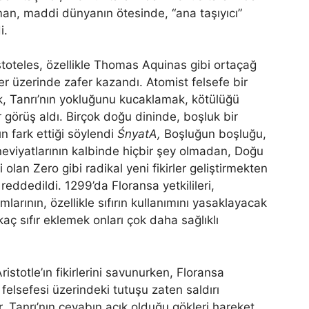
man, maddi dünyanın ötesinde, “ana taşıyıcı”
i.
istoteles, özellikle Thomas Aquinas gibi ortaçağ
tler üzerinde zafer kazandı. Atomist felsefe bir
k, Tanrı’nın yokluğunu kucaklamak, kötülüğü
ir görüş aldı. Birçok doğu dininde, boşluk bir
 fark ettiği söylendi
Śnyat
A,
Boşluğun boşluğu,
neviyatlarının kalbinde hiçbir şey olmadan, Doğu
 olan Zero gibi radikal yeni fikirler geliştirmekten
 reddedildi. 1299’da Floransa yetkilileri,
arının, özellikle sıfırın kullanımını yasaklayacak
rkaç sıfır eklemek onları çok daha sağlıklı
stotle’ın fikirlerini savunurken, Floransa
felsefesi üzerindeki tutuşu zaten saldırı
, Tanrı’nın cevabın açık olduğu gökleri hareket