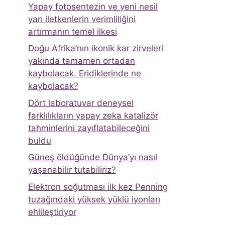
Yapay fotosentezin ve yeni nesil
yarı iletkenlerin verimliliğini
artırmanın temel ilkesi
Doğu Afrika’nın ikonik kar zirveleri
yakında tamamen ortadan
kaybolacak. Eridiklerinde ne
kaybolacak?
Dört laboratuvar deneysel
farklılıkların yapay zeka katalizör
tahminlerini zayıflatabileceğini
buldu
Güneş öldüğünde Dünya’yı nasıl
yaşanabilir tutabiliriz?
Elektron soğutması ilk kez Penning
tuzağındaki yüksek yüklü iyonları
ehlileştiriyor