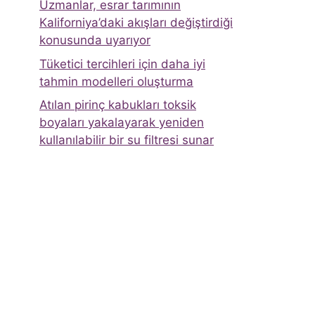
Uzmanlar, esrar tarımının
Kaliforniya’daki akışları değiştirdiği
konusunda uyarıyor
Tüketici tercihleri ​​için daha iyi
tahmin modelleri oluşturma
Atılan pirinç kabukları toksik
boyaları yakalayarak yeniden
kullanılabilir bir su filtresi sunar