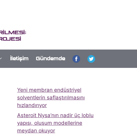
İLMESİ:
ROJESİ
İletişim
Gündemde
Yeni membran endüstriyel
solventlerin saflaştırılmasını
hızlandırıyor
Asteroit Nysa’nın nadir üç loblu
yapısı, oluşum modellerine
meydan okuyor