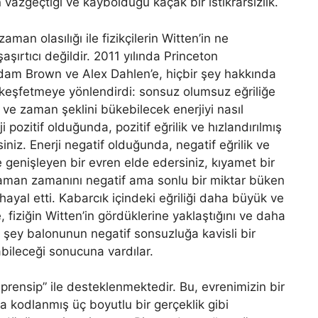
n vazgeçtiği ve kaybolduğu kaçak bir istikrarsızlık.
man olasılığı ile fizikçilerin Witten’in ne
şırtıcı değildir. 2011 yılında Princeton
Adam Brown ve Alex Dahlen’e, hiçbir şey hakkında
keşfetmeye yönlendirdi: sonsuz olumsuz eğriliğe
 ve zaman şeklini bükebilecek enerjiyi nasıl
pozitif olduğunda, pozitif eğrilik ve hızlandırılmış
niz. Enerji negatif olduğunda, negatif eğrilik ve
genişleyen bir evren elde edersiniz, kıyamet bir
zaman zamanını negatif ama sonlu bir miktar büken
 hayal etti. Kabarcık içindeki eğriliği daha büyük ve
 fiziğin Witten’in gördüklerine yaklaştığını ve daha
ir şey balonunun negatif sonsuzluğa kavisli bir
ileceği sonucuna vardılar.
 prensip” ile desteklenmektedir. Bu, evrenimizin bir
a kodlanmış üç boyutlu bir gerçeklik gibi