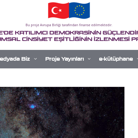
Bu proje Avrupa Birliği tarafından finanse edilmektedir.
E'DE KATILIMCI DEMOKRASİNİN GÜÇLENDİR
MSAL CİNSİYET EŞİTLİĞİNİN İZLENMESİ P
edyada Biz
Proje Yayınları
e-kütüphane