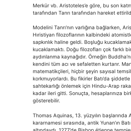
Merkür vb. Aristoteles’e göre, bu son kat
tarafından Tanrı tarafından hareket ettirild
Modelini Tanrı’nın varlığına bağlarken, Ar
Hıristiyan filozoflarının kalbindeki atomis
sapkınlık haline geldi. Boşluğu kucaklama
kucaklamaktı. Doğu filozofları çok farklı b
aydınlanma kaynağıdır. Örneğin Buddha’nın
kendini tüm acı ve sefaletten kurtarır. Ma
matematikçileri, hiçbir şeyin sayısal temsili
korkmuyorlardı. Bu fikirler Batı’da şiddetle
sahtekarlığı önlemek için Hindu-Arap rakaml
kadar ileri gitti. Sonuçta, hesaplarınıza bi
gösterebilir.
Thomas Aquinas, 13. yüzyılın başlarında Ari
kararnamesi sırasında, antik Yunan’ın Batı 
altındaydı. 1277’de Bishop étienne tempier