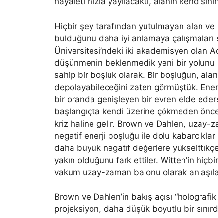
hayaleti hızla yayılacaktı, alanın kendisini
Hiçbir şey tarafından yutulmayan alan ve za
bulduğunu daha iyi anlamaya çalışmaları şa
Üniversitesi’ndeki iki akademisyen olan 
düşünmenin beklenmedik yeni bir yolunu 
sahip bir boşluk olarak. Bir boşluğun, alan
depolayabileceğini zaten görmüştük. Enerji 
bir oranda genişleyen bir evren elde edersi
başlangıçta kendi üzerine çökmeden önce 
kriz haline gelir. Brown ve Dahlen, uzay-
negatif enerji boşluğu ile dolu kabarcıklar
daha büyük negatif değerlere yükselttikçe,
yakın olduğunu fark ettiler. Witten’in hiçb
vakum uzay-zaman balonu olarak anlaşılab
Brown ve Dahlen’in bakış açısı “holografik
projeksiyon, daha düşük boyutlu bir sınırd