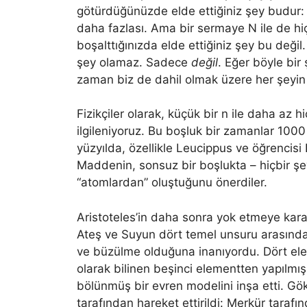
götürdüğünüzde elde ettiğiniz şey budur: 
daha fazlası. Ama bir sermaye N ile de hi
boşalttığınızda elde ettiğiniz şey bu değil
şey olamaz. Sadece
değil
. Eğer böyle bir
zaman biz de dahil olmak üzere her şeyin 
Fizikçiler olarak, küçük bir n ile daha az 
ilgileniyoruz. Bu boşluk bir zamanlar 1000 
yüzyılda, özellikle Leucippus ve öğrencisi 
Maddenin, sonsuz bir boşlukta – hiçbir 
“atomlardan” oluştuğunu önerdiler.
Aristoteles’in daha sonra yok etmeye kara
Ateş ve Suyun dört temel unsuru arasında 
ve büzülme olduğuna inanıyordu. Dört el
olarak bilinen beşinci elementten yapılmı
bölünmüş bir evren modelini inşa etti. Gö
tarafından hareket ettirildi: Merkür taraf