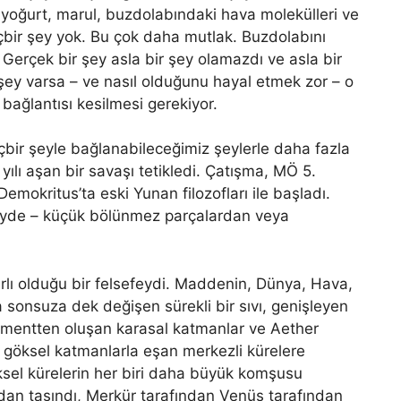
yoğurt, marul, buzdolabındaki hava molekülleri ve
çbir şey yok. Bu çok daha mutlak. Buzdolabını
. Gerçek bir şey asla bir şey olamazdı ve asla bir
 şey varsa – ve nasıl olduğunu hayal etmek zor – o
bağlantısı kesilmesi gerekiyor.
hiçbir şeyle bağlanabileceğimiz şeylerle daha fazla
yılı aşan bir savaşı tetikledi. Çatışma, MÖ 5.
Demokritus’ta eski Yunan filozofları ile başladı.
şeyde – küçük bölünmez parçalardan veya
rlı olduğu bir felsefeydi. Maddenin, Dünya, Hava,
sonsuza dek değişen sürekli bir sıvı, genişleyen
ementten oluşan karasal katmanlar ve Aether
ş göksel katmanlarla eşan merkezli kürelere
ksel kürelerin her biri daha büyük komşusu
ından taşındı, Merkür tarafından Venüs tarafından