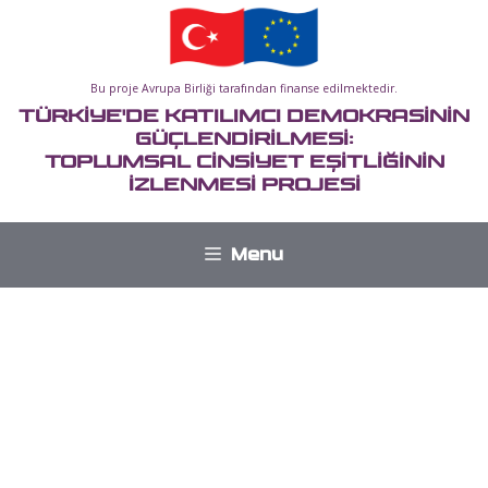
İçeriğe
atla
Bu proje Avrupa Birliği tarafından finanse edilmektedir.
TÜRKİYE'DE KATILIMCI DEMOKRASİNİN
GÜÇLENDİRİLMESİ:
TOPLUMSAL CİNSİYET EŞİTLİĞİNİN
İZLENMESİ PROJESİ
Menu