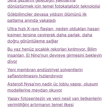
dönüştürmek için temel fotokatalizör teknolojisi
Gökbilimciler devasa yıldızın ölümünü ilk
patlama anında yakaladı
Ultra hızlı X-ışını flaşları, neden oldukları hasarı
kısmen tersine çevirerek daha parlak, daha
doğru görüntüleme sağlar
Bu yaz henüz sıcaklık rekorları kırılmıyor. Bilim
insanları, El Nino’nun devreye girmesini bekleyin
diyor
Yeni membran endüstriyel solventlerin
saflaştırılmasını hızlandırıyor
Asteroit Nysa’nın nadir üç loblu yapısı, oluşum
modellerine meydan okuyor
Yapay fotosentezin ve yeni nesil yarı iletkenlerin
verimliliğini artırmanın temel ilkesi