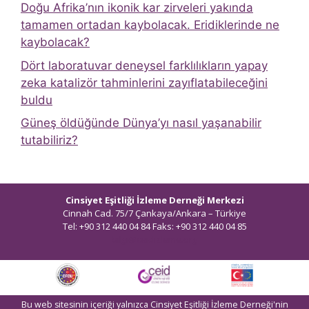
Doğu Afrika’nın ikonik kar zirveleri yakında
tamamen ortadan kaybolacak. Eridiklerinde ne
kaybolacak?
Dört laboratuvar deneysel farklılıkların yapay
zeka katalizör tahminlerini zayıflatabileceğini
buldu
Güneş öldüğünde Dünya’yı nasıl yaşanabilir
tutabiliriz?
Cinsiyet Eşitliği İzleme Derneği Merkezi
Cinnah Cad. 75/7 Çankaya/Ankara – Türkiye
Tel: +90 312 440 04 84 Faks: +90 312 440 04 85
bilgi@ceidizleme.org
Bu web sitesinin içeriği yalnızca Cinsiyet Eşitliği İzleme Derneği'nin