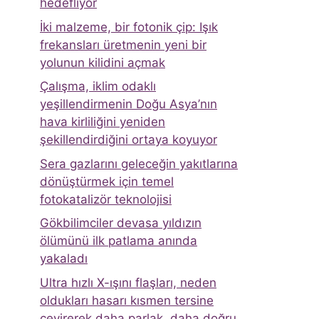
hedefliyor
İki malzeme, bir fotonik çip: Işık
frekansları üretmenin yeni bir
yolunun kilidini açmak
Çalışma, iklim odaklı
yeşillendirmenin Doğu Asya’nın
hava kirliliğini yeniden
şekillendirdiğini ortaya koyuyor
Sera gazlarını geleceğin yakıtlarına
dönüştürmek için temel
fotokatalizör teknolojisi
Gökbilimciler devasa yıldızın
ölümünü ilk patlama anında
yakaladı
Ultra hızlı X-ışını flaşları, neden
oldukları hasarı kısmen tersine
çevirerek daha parlak, daha doğru