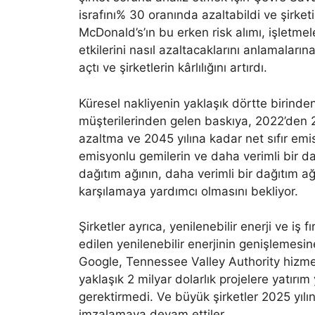
israfını% 30 oranında azaltabildi ve şirket
McDonald’s’ın bu erken risk alımı, işletme
etkilerini nasıl azaltacaklarını anlamaların
açtı ve şirketlerin kârlılığını artırdı.
Küresel nakliyenin yaklaşık dörtte birinde
müşterilerinden gelen baskıya, 2022’den 2
azaltma ve 2045 yılına kadar net sıfır emi
emisyonlu gemilerin ve daha verimli bir d
dağıtım ağının, daha verimli bir dağıtım ağı
karşılamaya yardımcı olmasını bekliyor.
Şirketler ayrıca, yenilenebilir enerji ve iş
edilen yenilenebilir enerjinin genişlemesi
Google, Tennessee Valley Authority hizmet
yaklaşık 2 milyar dolarlık projelere yatır
gerektirmedi. Ve büyük şirketler 2025 yılı
imzalamaya devam ettiler.