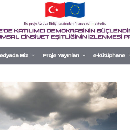
Bu proje Avrupa Birliği tarafından finanse edilmektedir.
E'DE KATILIMCI DEMOKRASİNİN GÜÇLENDİR
MSAL CİNSİYET EŞİTLİĞİNİN İZLENMESİ P
edyada Biz
Proje Yayınları
e-kütüphane