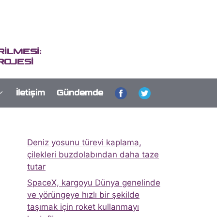
İLMESİ:
ROJESİ
İletişim
Gündemde
Deniz yosunu türevi kaplama,
çilekleri buzdolabından daha taze
tutar
SpaceX, kargoyu Dünya genelinde
ve yörüngeye hızlı bir şekilde
taşımak için roket kullanmayı