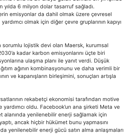
in yılda 6 milyon dolar tasarruf sağladı.
lerin emisyonlar da dahil olmak üzere çevresel
a yardımcı olmak için diğer çevre gruplarının kapıyı
n sorumlu lojistik devi olan Maersk, kurumsal
030’a kadar karbon emisyonlarını üçte biri
syonlarına ulaşma planı ile yanıt verdi. Düşük
ağıtım ağının kombinasyonunu ve daha verimli bir
nın ve kapanışların birleşimini, sonuçları artışla
 fırsatlarının rekabetçi ekonomisi tarafından motive
ne yardımcı oldu. Facebook’un ana şirketi Meta ve
 alanında yenilenebilir enerji sağlamak için
ım yaptı, ancak hiçbir hükümet bunu yapmasını
nda yenilenebilir enerji gücü satın alma anlaşmaları