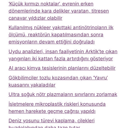
‘Küçük kırmızı noktalar’, evrenin erken
dönemlerinde kara delikler yaratan, titreşen
canavar yıldızlar olabilir
Kullanılmış nükleer yakıttaki antinötrinoların ilk
ölçümü, reaktörün kapatılmasından sonra
emisyonların devam ettiğini doğruladı
Uydu analizleri, insan faaliyetinin Arktik’te çıkan
yangınları iki kattan fazla artırdığını gösteriyor
AI aracı kimya tesislerinin planlarını düzeltebilir
Gökbilimciler tozlu kozasından çıkan ‘Yavru’
kuasarını yakaladılar
Ultra soğuk nötr plazmaların sınırlarını zorlamak
İşletmelere mikroplastik riskleri konusunda
hemen harekete geçme çağrısı yapıldı
Deniz yosunu türevi kaplama, çilekleri
buzdolabından daha taze tutar