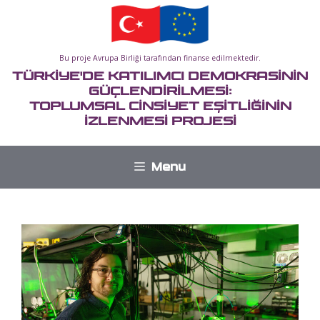
İçeriğe
atla
Bu proje Avrupa Birliği tarafından finanse edilmektedir.
TÜRKİYE'DE KATILIMCI DEMOKRASİNİN
GÜÇLENDİRİLMESİ:
TOPLUMSAL CİNSİYET EŞİTLİĞİNİN
İZLENMESİ PROJESİ
Menu