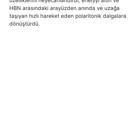
özelliklerini heyecanlandırdı, enerjiyi altın ve
HBN arasındaki arayüzden anında ve uzağa
taşıyan hızlı hareket eden polaritonik dalgalara
dönüştürdü.