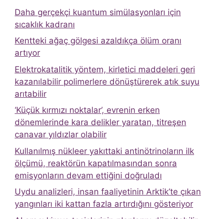
Daha gerçekçi kuantum simülasyonları için
sıcaklık kadranı
Kentteki ağaç gölgesi azaldıkça ölüm oranı
artıyor
Elektrokatalitik yöntem, kirletici maddeleri geri
kazanılabilir polimerlere dönüştürerek atık suyu
arıtabilir
‘Küçük kırmızı noktalar’, evrenin erken
dönemlerinde kara delikler yaratan, titreşen
canavar yıldızlar olabilir
Kullanılmış nükleer yakıttaki antinötrinoların ilk
ölçümü, reaktörün kapatılmasından sonra
emisyonların devam ettiğini doğruladı
Uydu analizleri, insan faaliyetinin Arktik’te çıkan
yangınları iki kattan fazla artırdığını gösteriyor