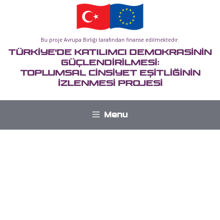
İçeriğe
atla
Bu proje Avrupa Birliği tarafından finanse edilmektedir.
TÜRKİYE'DE KATILIMCI DEMOKRASİNİN
GÜÇLENDİRİLMESİ:
TOPLUMSAL CİNSİYET EŞİTLİĞİNİN
İZLENMESİ PROJESİ
Menu