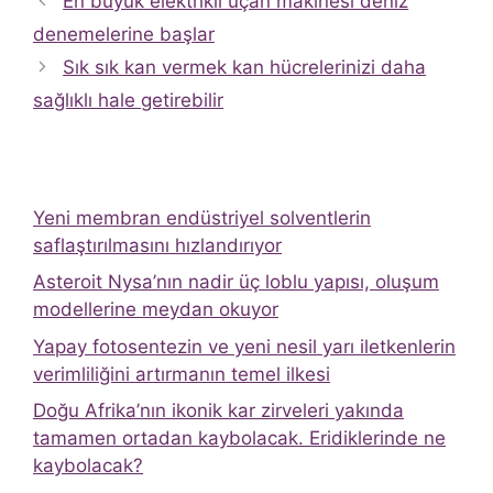
En büyük elektrikli uçan makinesi deniz
denemelerine başlar
Sık sık kan vermek kan hücrelerinizi daha
sağlıklı hale getirebilir
Yeni membran endüstriyel solventlerin
saflaştırılmasını hızlandırıyor
Asteroit Nysa’nın nadir üç loblu yapısı, oluşum
modellerine meydan okuyor
Yapay fotosentezin ve yeni nesil yarı iletkenlerin
verimliliğini artırmanın temel ilkesi
Doğu Afrika’nın ikonik kar zirveleri yakında
tamamen ortadan kaybolacak. Eridiklerinde ne
kaybolacak?