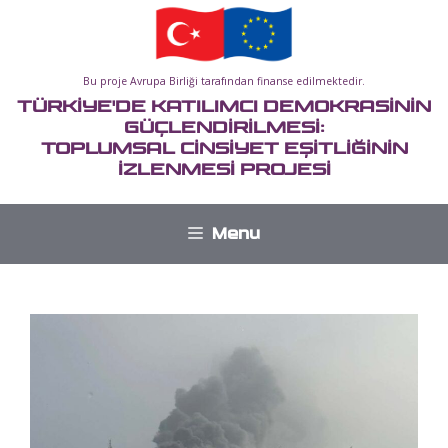
İçeriğe
atla
Bu proje Avrupa Birliği tarafından finanse edilmektedir.
TÜRKİYE'DE KATILIMCI DEMOKRASİNİN
GÜÇLENDİRİLMESİ:
TOPLUMSAL CİNSİYET EŞİTLİĞİNİN
İZLENMESİ PROJESİ
Menu