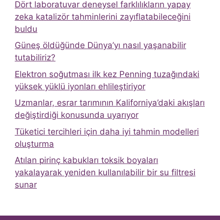
Dört laboratuvar deneysel farklılıkların yapay
zeka katalizör tahminlerini zayıflatabileceğini
buldu
Güneş öldüğünde Dünya’yı nasıl yaşanabilir
tutabiliriz?
Elektron soğutması ilk kez Penning tuzağındaki
yüksek yüklü iyonları ehlileştiriyor
Uzmanlar, esrar tarımının Kaliforniya’daki akışları
değiştirdiği konusunda uyarıyor
Tüketici tercihleri ​​için daha iyi tahmin modelleri
oluşturma
Atılan pirinç kabukları toksik boyaları
yakalayarak yeniden kullanılabilir bir su filtresi
sunar