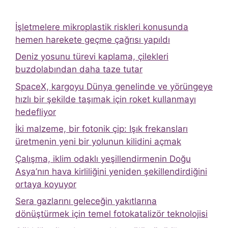
İşletmelere mikroplastik riskleri konusunda
hemen harekete geçme çağrısı yapıldı
Deniz yosunu türevi kaplama, çilekleri
buzdolabından daha taze tutar
SpaceX, kargoyu Dünya genelinde ve yörüngeye
hızlı bir şekilde taşımak için roket kullanmayı
hedefliyor
İki malzeme, bir fotonik çip: Işık frekansları
üretmenin yeni bir yolunun kilidini açmak
Çalışma, iklim odaklı yeşillendirmenin Doğu
Asya’nın hava kirliliğini yeniden şekillendirdiğini
ortaya koyuyor
Sera gazlarını geleceğin yakıtlarına
dönüştürmek için temel fotokatalizör teknolojisi