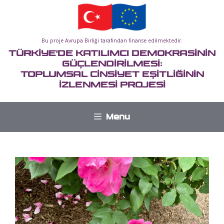
İçeriğe
atla
Bu proje Avrupa Birliği tarafından finanse edilmektedir.
TÜRKİYE'DE KATILIMCI DEMOKRASİNİN
GÜÇLENDİRİLMESİ:
TOPLUMSAL CİNSİYET EŞİTLİĞİNİN
İZLENMESİ PROJESİ
Menu