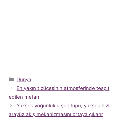
Kategoriler
Dünya
En yakın t cücesinin atmosferinde tespit
edilen metan
Yüksek yoğunluklu şok tüpü, yüksek hızlı
arayüz akış mekanizmasını ortaya çıkarır