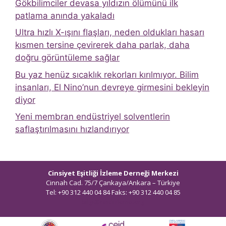
Gökbilimciler devasa yıldızın ölümünü ilk
patlama anında yakaladı
Ultra hızlı X-ışını flaşları, neden oldukları hasarı
kısmen tersine çevirerek daha parlak, daha
doğru görüntüleme sağlar
Bu yaz henüz sıcaklık rekorları kırılmıyor. Bilim
insanları, El Nino’nun devreye girmesini bekleyin
diyor
Yeni membran endüstriyel solventlerin
saflaştırılmasını hızlandırıyor
Cinsiyet Eşitliği İzleme Derneği Merkezi
Cinnah Cad. 75/7 Çankaya/Ankara – Türkiye
Tel: +90 312 440 04 84 Faks: +90 312 440 04 85
bilgi@ceidizleme.org